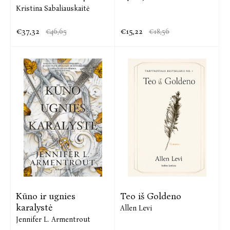
Kristina Sabaliauskaitė
€37,32
€15,22
€46,65
€18,56
Kūno ir ugnies
Teo iš Goldeno
karalystė
Allen Levi
Jennifer L. Armentrout