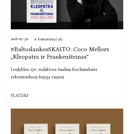
2026-07-30
0 komentarų(-ai)
#BaltoslankosSKAITO: Coco Mellors
„Kleopatra ir Frankenšteinas“
Leidyklos vyr. redaktorė Saulina Kochanskaitė
rekomenduoja knygą vasarai.
„Kleo ir Frenkas gali sugrąžinti prie skaitymo.
PLAČIAU
Coco Mellors savo debiutiniame romane „Kleopatra ir
Frankenšteinas“ n...