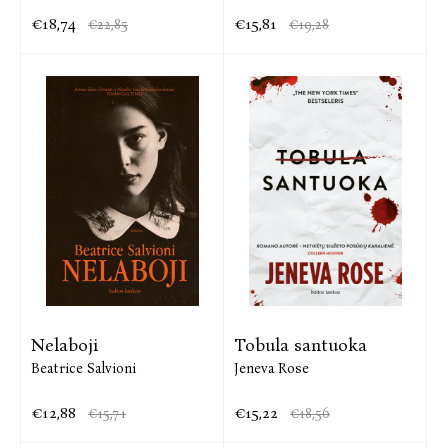
€18,74
€15,81
€22,85
€19,28
Nelaboji
Tobula santuoka
Beatrice Salvioni
Jeneva Rose
€12,88
€15,22
€15,71
€18,56