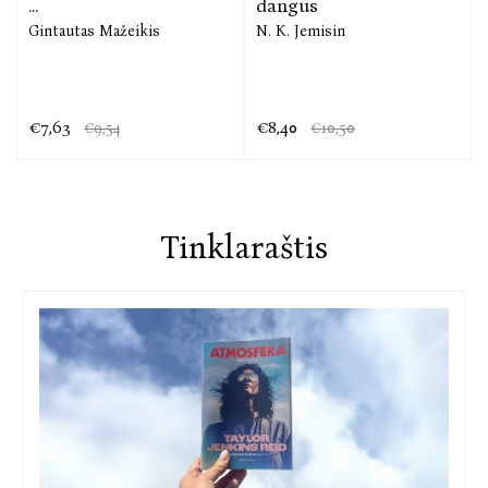
...
dangus
Gintautas Mažeikis
N. K. Jemisin
€7,63
€8,40
€9,54
€10,50
Tinklaraštis