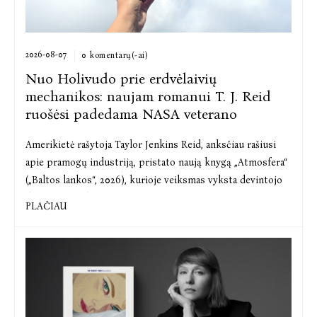
2026-08-07
0 komentarų(-ai)
Nuo Holivudo prie erdvėlaivių
mechanikos: naujam romanui T. J. Reid
ruošėsi padedama NASA veterano
Amerikietė rašytoja Taylor Jenkins Reid, anksčiau rašiusi
apie pramogų industriją, pristato naują knygą „
Atmosfera
“
(„Baltos lankos“, 2026), kurioje veiksmas vyksta devintojo
dešimtmečio kosmoso tyrin...
PLAČIAU