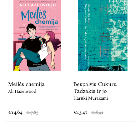
Meilės chemija
Bespalvis Cukuru
Tadzakis ir jo
Ali Hazelwood
Haruki Murakami
€14,64
€13,47
€17,85
€16,42