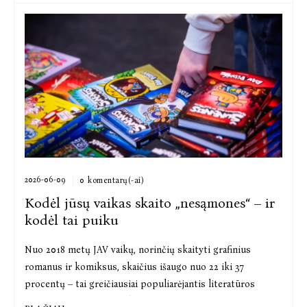
2026-06-09
0 komentarų(-ai)
Kodėl jūsų vaikas skaito „nesąmones“ – ir
kodėl tai puiku
Nuo 2018 metų JAV vaikų, norinčių skaityti grafinius
romanus ir komiksus, skaičius išaugo nuo 22 iki 37
procentų – tai greičiausiai populiarėjantis literatūros
žanras tarp 6–17 metų skaitytojų. Tuo ta...