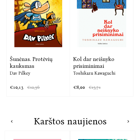
Šunėnas. Protėvių
Kol dar neišnyko
kauksmas
prisiminimai
Dav Pilkey
Toshikazu Kawaguchi
€10,13
€8,00
€12,36
€15,71
Karštos naujienos