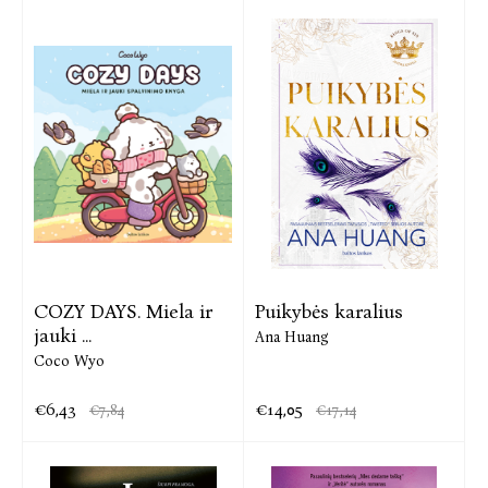
COZY DAYS. Miela ir
Puikybės karalius
jauki ...
Ana Huang
Coco Wyo
€6,43
€14,05
€7,84
€17,14