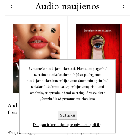
Audio naujienos
Svetainėje naudojami slapukai. Norėdami pagerinti
svetainės funkcionalumą ir Jūsų patirtį, mes
naudojame slapukus prisijungimo duomenims įsiminti,
siekdami užtikrinti saugų prisijungimą, rinkdami
statistiką ir optimizuodami svetainę. Spustelėkite
„Sutinku“, kad priimtumėte slapukus.
s
Audio Nuodas
Audio Tarnaitės
paslaptis
Ilona Madelaine
Sutinku
Freida McFadden
Daugiau informacijos apie privatumo politiką.
€11,00
€12,32
€13,75
€15,40