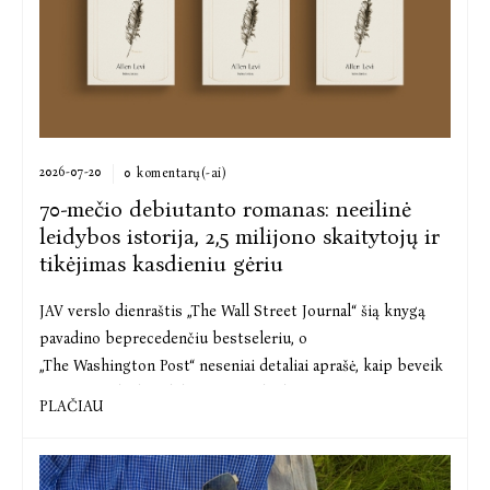
2026-07-20
0 komentarų(-ai)
70-mečio debiutanto romanas: neeilinė
leidybos istorija, 2,5 milijono skaitytojų ir
tikėjimas kasdieniu gėriu
JAV verslo dienraštis
„
Th
e
Wall
Street
Journal
“ šią knygą
pavadino
bepreceden
čiu
bestseleriu, o
„
The
Washington
Post
“ neseniai detaliai aprašė, kaip beveik
70 metų sulaukęs debiutantas išleido
vieną r...
PLAČIAU