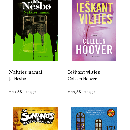
Nakties namai
Ieškant vilties
Jo Nesbø
Colleen Hoover
€12,88
€12,88
€15,71
€15,71