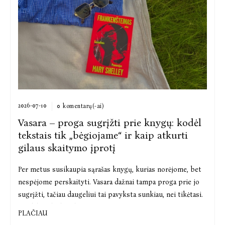
2026-07-10
0 komentarų(-ai)
Vasara – proga sugrįžti prie knygų: kodėl
tekstais tik „bėgiojame“ ir kaip atkurti
gilaus skaitymo įprotį
Per metus susikaupia sąrašas knygų, kurias norėjome, bet
nespėjome perskaityti. Vasara dažnai tampa proga prie jo
sugrįžti, tačiau daugeliui tai pavyksta sunkiau, nei tikėtasi.
Ne dėl to, kad trūksta ...
PLAČIAU