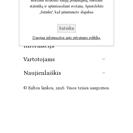
siekdami užtikrinti saugų prisijungimą, rinkdami
statistiką ir optimizuodami svetainę. Spustelėkite
„Sutinku“, kad priimtumėte slapukus.
Kontaktai
Sutinku
Leidykla
Daugiau informacijos apie privatumo politiką.
Informacija
Vartotojams
Naujienlaiškis
© Baltos lankos, 2026. Visos teisės saugomos.