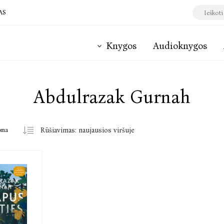
AS
Knygos
Audioknygos
Abdulrazak Gurnah
oma