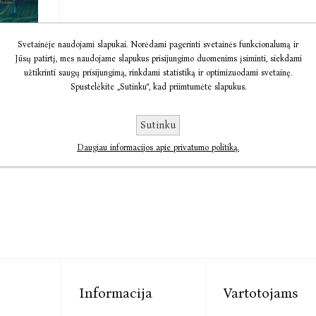
Svetainėje naudojami slapukai. Norėdami pagerinti svetainės funkcionalumą ir
a
Jūsų patirtį, mes naudojame slapukus prisijungimo duomenims įsiminti, siekdami
mirties
užtikrinti saugų prisijungimą, rinkdami statistiką ir optimizuodami svetainę.
k Gurnah
Spustelėkite „Sutinku“, kad priimtumėte slapukus.
€23,75
Sutinku
Daugiau informacijos apie privatumo politiką.
Informacija
Vartotojams