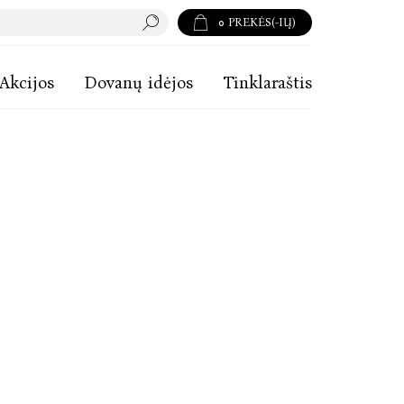
0
PREKĖS(-IŲ)
Akcijos
Dovanų idėjos
Tinklaraštis