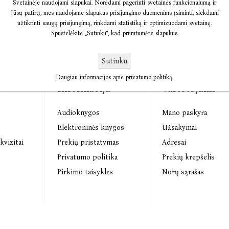
Svetainėje naudojami slapukai. Norėdami pagerinti svetainės funkcionalumą ir
Jūsų patirtį, mes naudojame slapukus prisijungimo duomenims įsiminti, siekdami
užtikrinti saugų prisijungimą, rinkdami statistiką ir optimizuodami svetainę.
Spustelėkite „Sutinku“, kad priimtumėte slapukus.
Sutinku
Daugiau informacijos apie privatumo politiką.
Informacija
Vartotojams
Audioknygos
Mano paskyra
s
Elektroninės knygos
Užsakymai
kvizitai
Prekių pristatymas
Adresai
Privatumo politika
Prekių krepšelis
Pirkimo taisyklės
Norų sąrašas