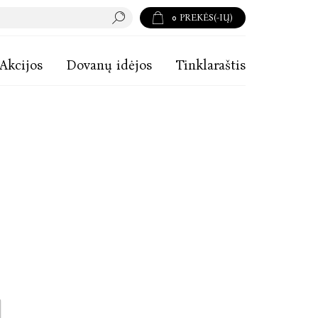
0
PREKĖS(-IŲ)
Akcijos
Dovanų idėjos
Tinklaraštis