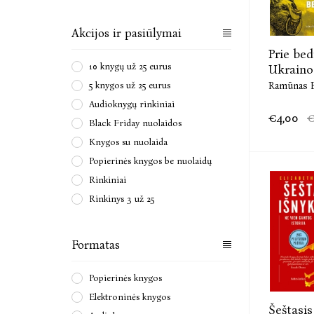
Akcijos ir pasiūlymai
Prie bed
10 knygų už 25 eurus
Ukrainos 
5 knygos už 25 eurus
Ramūnas 
Audioknygų rinkiniai
€4,00
€
Black Friday nuolaidos
Knygos su nuolaida
Popierinės knygos be nuolaidų
Rinkiniai
Rinkinys 3 už 25
Formatas
Popierinės knygos
Elektroninės knygos
Šeštasis