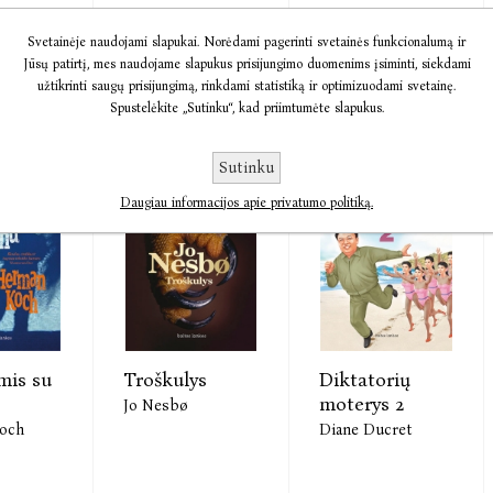
Svetainėje naudojami slapukai. Norėdami pagerinti svetainės funkcionalumą ir
Jūsų patirtį, mes naudojame slapukus prisijungimo duomenims įsiminti, siekdami
10,78
€4,00
€8,91
€6,94
€8,47
užtikrinti saugų prisijungimą, rinkdami statistiką ir optimizuodami svetainę.
Spustelėkite „Sutinku“, kad priimtumėte slapukus.
Sutinku
PASIŪ-
PASIŪ-
LYMAS
LYMAS
Daugiau informacijos apie privatumo politiką.
mis su
Troškulys
Diktatorių
moterys 2
Jo Nesbø
och
Diane Ducret