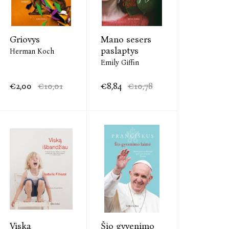
Griovys
Mano sesers
paslaptys
Herman Koch
Emily Giffin
€2,00
€10,01
€8,84
€10,78
Viską
Šio gyvenimo