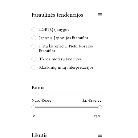
Pasaulinės tendencijos
LGBTQ+ knygos
Japonų, Japonijos literatūra
Pietų korėjiečių, Pietų Korėjos
literatūra
Tikros moterų istorijos
Klasikinių mitų interpretacijos
Kaina
Nuo:
€0,00
Iki:
€170,00
0
170
Likutis