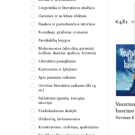
Lingvistika ir literatūros studijos
Garsinės ir su kitais efektais
€4,82
€
Pasakos ir pamokančios istorijos
Komiksai, grafiniai romanai
Paveikslėlių knygos
Mokomosios (abėcėlės, pirmieji
žodžiai, skaičiai, spalvos, formos)
Literatūra paaugliams
Kartoninės ir lytėjimo
Apie jausmus vaikams
Grožinė literatūra vaikams (iki 14
m.)
Pažintinės (gamta, žmogus,
istorija)
Vasarna
baseinu
Pradedantiems skaityti
Herman K
Užduočių, lavinamosios
Konstravimo, erdvinės, spalvinimo