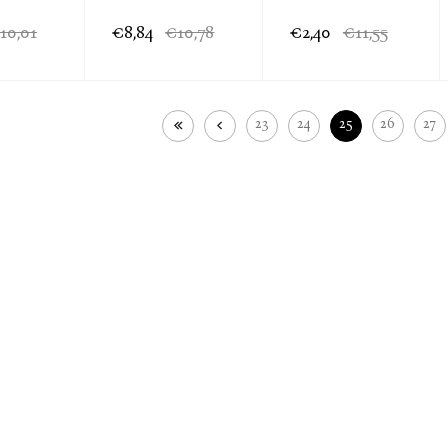
10,01
€8,84
€10,78
€2,40
€11,55
23
24
25
26
27