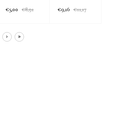
€5,00
€8,91
€9,16
€11,17