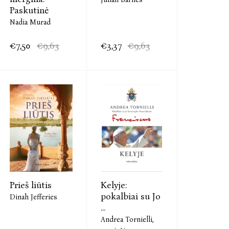
Paskutinė
Nadia Murad
€7,50
€9,63
€3,37
€9,63
Prieš liūtis
Kelyje:
pokalbiai su Jo
Dinah Jefferies
...
Andrea Tornielli,