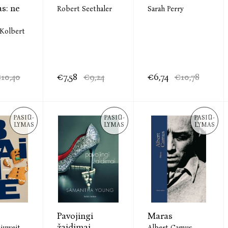
s: ne
Robert Seethaler
Sarah Perry
 Kolbert
10,40
€7,58
€9,24
€6,74
€10,78
PASIŪ-
PASIŪ-
PASIŪ-
LYMAS
LYMAS
LYMAS
Pavojingi
Maras
žaidimai
juweit
Albert Camus