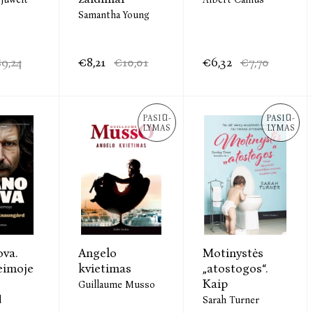
Samantha Young
9,24
€8,21
€10,01
€6,32
€7,70
PASIŪ-
PASIŪ-
LYMAS
LYMAS
va.
Angelo
Motinystės
eimoje
kvietimas
„atostogos“.
Kaip
Guillaume Musso
d
Sarah Turner