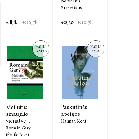
popiežius
Pranciškus
€8,84
€10,78
€2,50
€10,78
PASIŪ-
PASIŪ-
LYMAS
LYMAS
Meilutis:
Paskutinės
smauglio
apeigos
vienatvė ...
Hannah Kent
Romain Gary
(Émile Ajar)