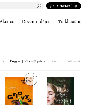
0
PREKĖS(-IŲ)
Akcijos
Dovanų idėjos
Tinklaraštis
inis
|
Knygos
|
Greitoji paieška
|
Akcijos ir pasiūlymai
PASIŪ-
LYMAS