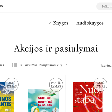
AS
Knygos
Audioknygos
Akcijos ir pasiūlymai
oma
Pagrind
PASIŪ-
PASIŪ-
PASIŪ-
LYMAS
LYMAS
LYMAS