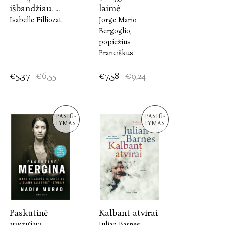
išbandžiau. ...
laimė
Isabelle Filliozat
Jorge Mario
Bergoglio,
popiežius
Pranciškus
€5,37
€6,55
€7,58
€9,24
PASIŪ-
PASIŪ-
LYMAS
LYMAS
Paskutinė
Kalbant atvirai
mergina.
Julian Barnes