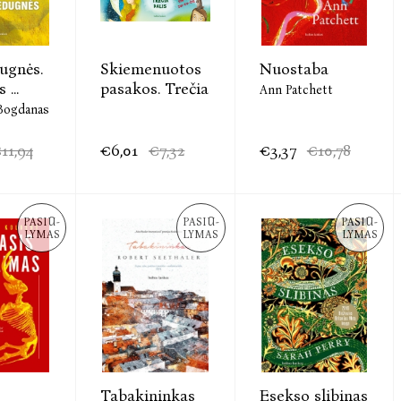
ugnės.
Skiemenuotos
Nuostaba
...
pasakos. Trečia
Ann Patchett
Bogdanas
11,94
€6,01
€7,32
€3,37
€10,78
PASIŪ-
PASIŪ-
PASIŪ-
LYMAS
LYMAS
LYMAS
Tabakininkas
Esekso slibinas