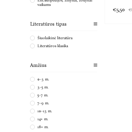
Enciklopedijos, žinynai, žodynai
vaikams
€5,50
€
Literatūros tipas
Šiuolaikinė literatūra
Literatūros klasika
Amžius
0–3 m.
3–5 m.
5–7 m.
7–9 m.
10–13 m.
14+ m.
18+ m.