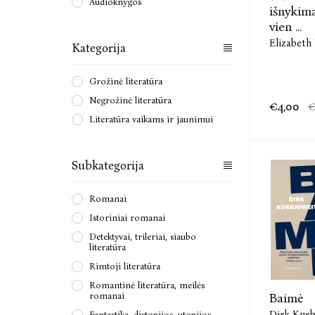
Audioknygos
išnykima
vien ...
Elizabeth
Kategorija
Grožinė literatūra
Negrožinė literatūra
€4,00
€
Literatūra vaikams ir jaunimui
Subkategorija
Romanai
Istoriniai romanai
Detektyvai, trileriai, siaubo
literatūra
Rimtoji literatūra
Romantinė literatūra, meilės
romanai
Baimė
Dirk Kurb
Fantastika, distopijos, utopijos