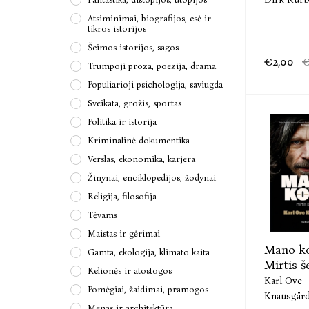
Atsiminimai, biografijos, esė ir
tikros istorijos
Šeimos istorijos, sagos
€2,00
€
Trumpoji proza, poezija, drama
Populiarioji psichologija, saviugda
Sveikata, grožis, sportas
Politika ir istorija
Kriminalinė dokumentika
Verslas, ekonomika, karjera
Žinynai, enciklopedijos, žodynai
Religija, filosofija
Tėvams
Maistas ir gėrimai
Mano ko
Gamta, ekologija, klimato kaita
Mirtis š
Kelionės ir atostogos
Karl Ove
Pomėgiai, žaidimai, pramogos
Knausgår
Menas ir architektūra