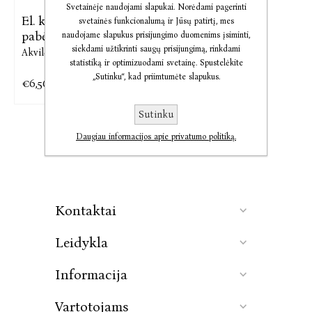
Svetainėje naudojami slapukai. Norėdami pagerinti
El. knyga Nevėlu
svetainės funkcionalumą ir Jūsų patirtį, mes
pabėgti
naudojame slapukus prisijungimo duomenims įsiminti,
siekdami užtikrinti saugų prisijungimą, rinkdami
Akvilė Metrikienė
statistiką ir optimizuodami svetainę. Spustelėkite
„Sutinku“, kad priimtumėte slapukus.
€6,56
€8,20
Sutinku
Daugiau informacijos apie privatumo politiką.
Kontaktai
Leidykla
Informacija
Vartotojams