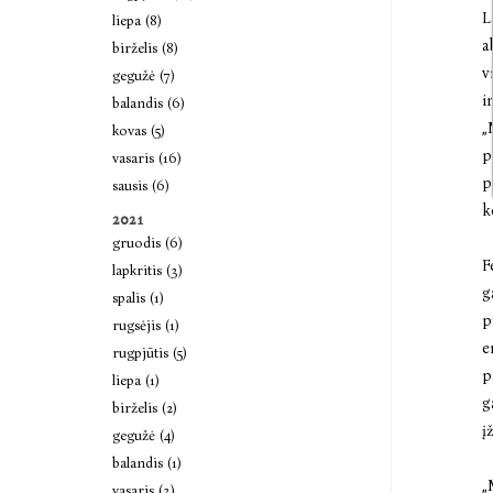
L
liepa (8)
a
birželis (8)
v
gegužė (7)
i
balandis (6)
„
kovas (5)
p
vasaris (16)
p
sausis (6)
k
2021
gruodis (6)
F
lapkritis (3)
g
spalis (1)
p
rugsėjis (1)
e
rugpjūtis (5)
p
liepa (1)
g
birželis (2)
į
gegužė (4)
balandis (1)
„
vasaris (3)