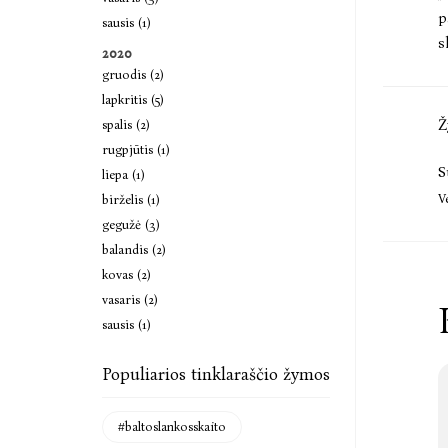
p
sausis (1)
s
2020
gruodis (2)
lapkritis (5)
Ž
spalis (2)
rugpjūtis (1)
S
liepa (1)
V
birželis (1)
gegužė (3)
balandis (2)
kovas (2)
vasaris (2)
sausis (1)
Populiarios tinklaraščio žymos
#baltoslankosskaito