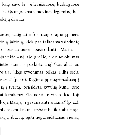
ą, kaip savo lė – eilėraščiuose, būdinguose
ne tik išsaugodama senovines legendas, bet
eikėjų dramas.
etei, daugiau informacijos apie ją nėra.
inių šaltinių, kiek pasitelkdama vaizduotę
no puslapiuose pasirodanti Marija –
nės veide – nė lašo grožio, tik nuovokumas
nietės rūmų ir paskirta angliškos abatijos
oja ji, likęs gyvenimas pilkas. Pilka siela,
Marija“ (p. 16). Regime ją nugrimzdusią į
ią į tvartą, prišildytą gyvulių kūnų, prie
i karalienei Eleonorai ir vilsis, kad toji
voja Marija, ji gyvensianti amžinai“ (p. 42).
a visam laikui turėsianti likti abatijoje.
avąją abatiją, ręsti nepažeidžiamas sienas,