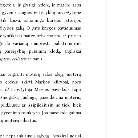
gėtoja, ir įžvalgi lyderė, ir matrix, arba
i gyventi saugios ir taisyklių suvaržytame
ik laisva, išmoninga kūrėjos istorijos
kūrybos galią. O pats knygos pavadinimas
 lotyniškasis mater, arba motina, ir prie jo
ginalo variantą nuspręsta palikti norint
ų pareigybių prasminį klodą, angliškai
ptrix, cellatrix
ir pan.).
iai teigianti moterų salos idėją, moterų
o erdvės skirti Marijos kūrybai, nors
is dėlto rašytoja Marijos paveikslą tapo
p žmogiška, juslinga, pažeidžiama moteris,
pildžiusiu ar išsipildžiusiu ne tiek, kiek
tu gyvenimo punktyru. Jos paveiksle galima
štų moterų siluetus.
ant nepalankiausių sąlygų. Atskirai norisi