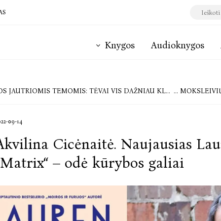
AS
Knygos
Audioknygos
UTRIOMIS TEMOMIS: TĖVAI VIS DAŽNIAU KLAUSIA REKOMENDACIJŲ IR PRAŠO PAGALBOS
RAŠYTOJOS KRISTINOS SABALIA
022-09-14
Akvilina Cicėnaitė. Naujausias La
„Matrix“ – odė kūrybos galiai