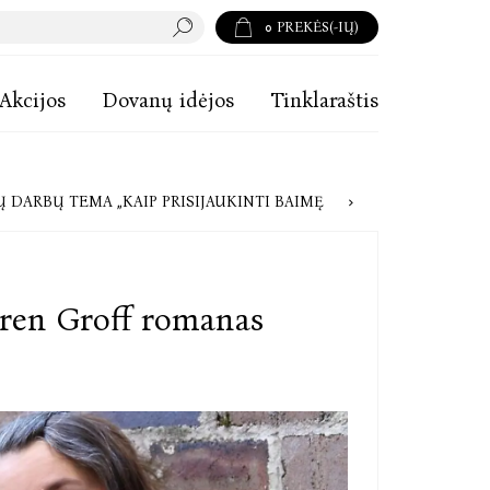
0
PREKĖS(-IŲ)
Akcijos
Dovanų idėjos
Tinklaraštis
USKAITĖS VARDO RAŠINIO KONKURSAS: LAUKIAMA MOKSLEIVIŲ DARBŲ TEMA „KAIP PRISIJAUKINTI BAIMĘ?“
uren Groff romanas