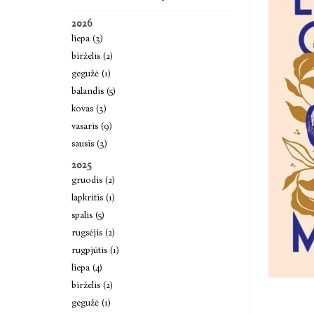
2026
liepa (3)
birželis (2)
gegužė (1)
balandis (5)
kovas (3)
vasaris (9)
sausis (3)
2025
gruodis (2)
lapkritis (1)
spalis (5)
rugsėjis (2)
rugpjūtis (1)
liepa (4)
birželis (2)
gegužė (1)