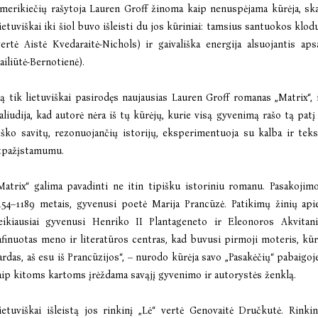
merikiečių rašytoja Lauren Groff žinoma kaip nenuspėjama kūrėja, skait
ietuviškai iki šiol buvo išleisti du jos kūriniai: tamsius santuokos klo
vertė Aistė Kvedaraitė-Nichols) ir gaivališka energija alsuojantis 
ailiūtė-Bernotienė).
ą tik lietuviškai pasirodęs naujausias
Lauren Groff romanas „Matrix“
,
aliudija, kad autorė nėra iš tų kūrėjų, kurie visą gyvenimą rašo tą pat
eško savitų, rezonuojančių istorijų, eksperimentuoja su kalba ir tek
tpažįstamumu.
Matrix“ galima pavadinti ne itin tipišku istoriniu romanu. Pasakojim
154–1189 metais, gyvenusi poetė Marija Prancūzė. Patikimų žinių apie
eikiausiai gyvenusi Henriko II Plantageneto ir Eleonoros Akvitan
afinuotas meno ir literatūros centras, kad buvusi pirmoji moteris, kū
ardas, aš esu iš Prancūzijos“, – nurodo kūrėja savo „Pasakėčių“ pabaigoj
aip kitoms kartoms įrėždama savąjį gyvenimo ir autorystės ženklą.
ietuviškai išleistą jos rinkinį „Lė“ vertė Genovaitė Dručkutė. Rinki