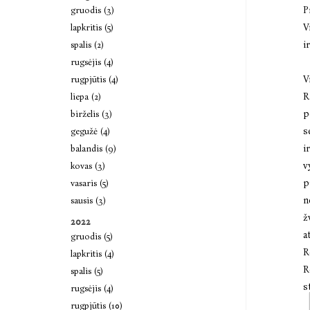
P
gruodis (3)
V
lapkritis (5)
i
spalis (2)
rugsėjis (4)
V
rugpjūtis (4)
R
liepa (2)
p
birželis (3)
s
gegužė (4)
i
balandis (9)
v
kovas (3)
p
vasaris (5)
n
sausis (3)
ž
2022
a
gruodis (5)
R
lapkritis (4)
R
spalis (5)
s
rugsėjis (4)
rugpjūtis (10)