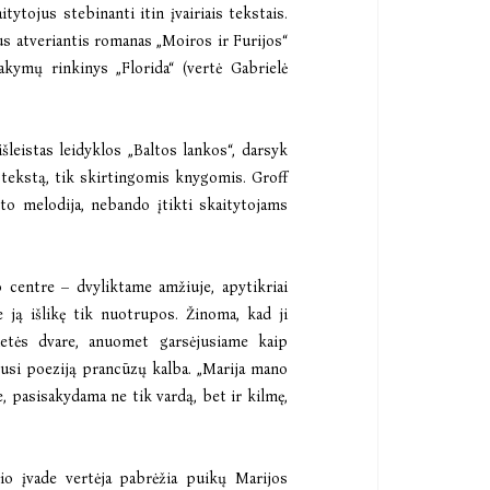
ytojus stebinanti itin įvairiais tekstais.
dus atveriantis romanas
„Moiros ir Furijos“
apsakymų rinkinys
„Florida“
(vertė Gabrielė
 išleistas leidyklos „Baltos lankos“, darsyk
į tekstą, tik skirtingomis knygomis. Groff
sto melodija, nebando įtikti skaitytojams
o centre – dvyliktame amžiuje, apytikriai
 ją išlikę tik nuotrupos. Žinoma, kad ji
ietės dvare, anuomet garsėjusiame kaip
rusi poeziją prancūzų kalba. „Marija mano
e, pasisakydama ne tik vardą, bet ir kilmę,
nio įvade vertėja pabrėžia puikų Marijos