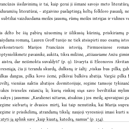
rancūzės išsilavinimą ir tai, kaip gerai ji išmanė savojo meto literatūr
iduramžių literatūrai, – atgaivino paslaptingą keltų folkloro pasaulį, 
r subtiliai vaizduodama meilės jausmą, rūmų meilės intrigas ir vidines v
is dėlto be šių pabirų užuominų ir išlikusių kūrinių, priskiriamų po
ašydama romaną, Lauren Groff turėjo ne tiek atsispirti nuo esamų istor
erkonstruoti Marijos Prancūzės istoriją. Pirmuosiuose roma
eptyniolikmetė pavainikė, aukšta, tikra milžinė, „atšiauriame Anžu gimi
r aistra, dar neišmokta suvaldyti“ (p. 9). Išvaryta iš Eleonoros Akvita
yresniąja, čia ji teranda skurdą, dulksną ir šaltį: „viskas bus pilka, galv
ilkas dangus, pilka kovo žemė, pilkšvai balkšva abatija. Vargšė pilka 
eviltį, vienišas naktis abatijos dormitorijuje, regime tamsoje tykinanč
vakės švieselės rašančią lė, kurių rinkinį siųs savo beviltiškai mylima
tsakys į jausmus: „Karalienei užtarus, atsakius į jos meilę, apsvaigusi gal
egime sielvartą ir dvasios mirtį, kai taip nenutinka, kai Marija suprant
egime ir prisikėlimą, atrandamą tikslą: naujoji vyresnioji imasi kurti s
tatyti ją aplink save „kaip kiautą, katedrą, namus“ (p. 234).