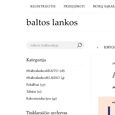
REGISTRUOTIS
PRISIJUNGTI
NORŲ SĄRAŠ
KNYGOS JA
Kategorija
2
#BaltoslankosSKAITO (18)
#BaltoslankosKLAUSO (4)
Pokalbiai (37)
Tekstai (11)
Rekomendacijos (41)
Tinklaraščio archyvas