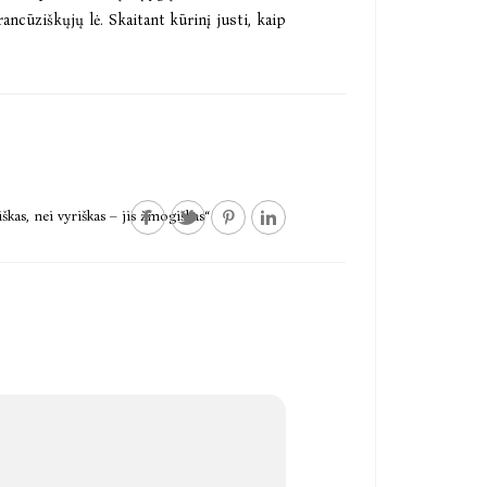
ancūziškųjų lė. Skaitant kūrinį justi, kaip
kas, nei vyriškas – jis žmogiškas“