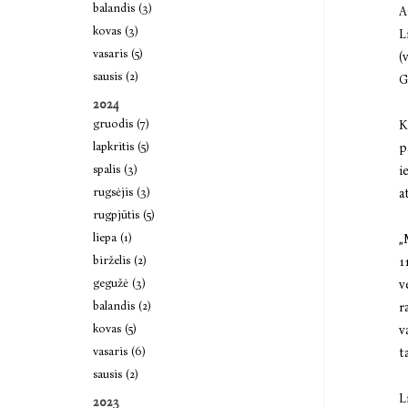
balandis (3)
A
kovas (3)
L
vasaris (5)
(
sausis (2)
G
2024
gruodis (7)
K
lapkritis (5)
p
spalis (3)
i
rugsėjis (3)
a
rugpjūtis (5)
liepa (1)
„
birželis (2)
1
gegužė (3)
v
balandis (2)
r
kovas (5)
v
vasaris (6)
t
sausis (2)
L
2023