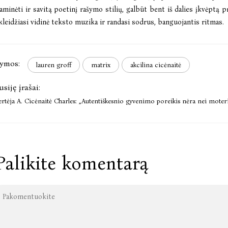
aminėti ir savitą poetinį rašymo stilių, galbūt bent iš dalies įkvėptą pr
kleidžiasi vidinė teksto muzika ir randasi sodrus, banguojantis ritmas.
ymos:
lauren groff
matrix
akcilina cicėnaitė
usiję įrašai:
ertėja A. Cicėnaitė Charles: „Autentiškesnio gyvenimo poreikis nėra nei moteriš
Palikite komentarą