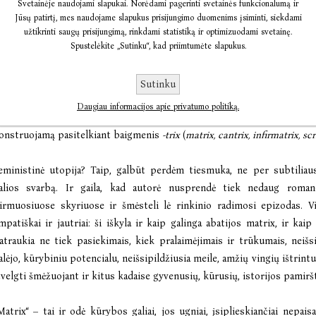
Svetainėje naudojami slapukai. Norėdami pagerinti svetainės funkcionalumą ir
auren Groff sukurtoji Marija Prancūzė – ir poetė, ir mistikė, vizijų re
Jūsų patirtį, mes naudojame slapukus prisijungimo duomenims įsiminti, siekdami
batijos motina, kurianti utopinį moterų pasaulį, kuriame vienuolės gal
užtikrinti saugų prisijungimą, rinkdami statistiką ir optimizuodami svetainę.
Spustelėkite „Sutinku“, kad priimtumėte slapukus.
ienuolyne paradoksaliai būti laisvesnės negu už jo ribų. Tai ne t
nterpretacija, bet ir pasakojimas apie moterų meilės, bendruomenės, 
Matrix“, neverčiamas į lietuvių kalbą, – tai savitas prasmių koliažas: ir
Sutinku
risišliejančios kitos reikšmės – įsčios, asmeninis antspaudas. Ori
Daugiau informacijos apie privatumo politiką.
abrėžti ir Groff kuriamo feministinio abatijos pasaulio vienuoli
onstruojamą pasitelkiant baigmenis
-trix
(
matrix, cantrix, infirmatrix, scri
eministinė utopija? Taip, galbūt perdėm tiesmuka, ne per subtiliaus
alios svarbą. Ir gaila, kad autorė nusprendė tiek nedaug roman
irmuosiuose skyriuose ir šmėsteli lė rinkinio radimosi epizodas. V
mpatiškai ir jautriai: ši iškyla ir kaip galinga abatijos matrix, ir kai
atraukia ne tiek pasiekimais, kiek pralaimėjimais ir trūkumais, neišsi
alėjo, kūrybiniu potencialu, neišsipildžiusia meile, amžių vingių ištrin
žvelgti šmėžuojant ir kitus kadaise gyvenusių, kūrusių, istorijos pamir
Matrix“ – tai ir odė kūrybos galiai, jos ugniai, įsiplieskiančiai nepais