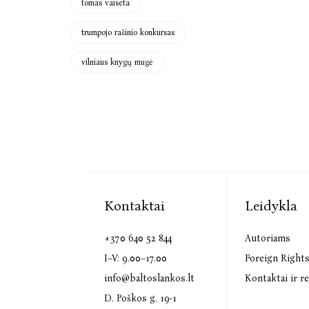
tomas vaiseta
trumpojo rašinio konkursas
vilniaus knygų mugė
Kontaktai
Leidykla
+370 640 52 844
Autoriams
I–V: 9.00–17.00
Foreign Right
info@baltoslankos.lt
Kontaktai ir re
D. Poškos g. 19-1