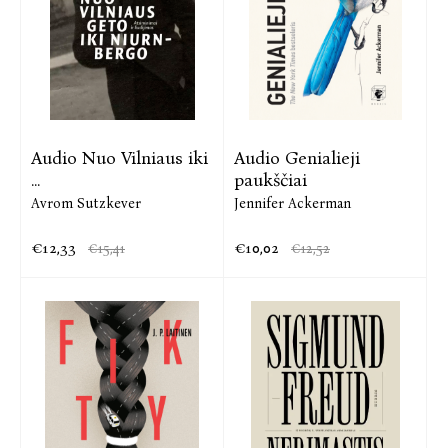
Audio Nuo Vilniaus iki
Audio Genialieji
...
paukščiai
Avrom Sutzkever
Jennifer Ackerman
€12,33
€10,02
€15,41
€12,52