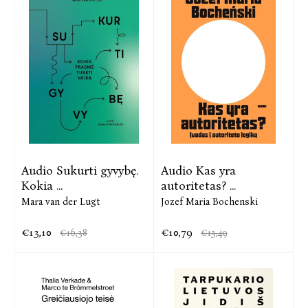
Audio Sukurti gyvybę.
Audio Kas yra
Kokia ...
autoritetas? ...
Mara van der Lugt
Jozef Maria Bochenski
€13,10
€10,79
€16,38
€13,49