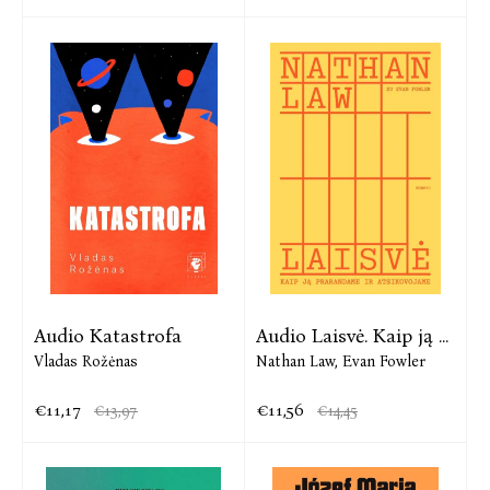
Audio Katastrofa
Audio Laisvė. Kaip ją ...
Vladas Rožėnas
Nathan Law,
Evan Fowler
€11,17
€11,56
€13,97
€14,45