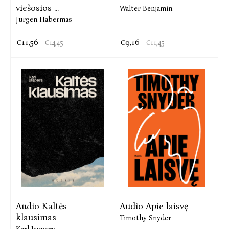
viešosios ...
Walter Benjamin
Jurgen Habermas
€11,56
€9,16
€14,45
€11,45
Audio Kaltės
Audio Apie laisvę
klausimas
Timothy Snyder