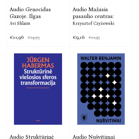
Audio Genocidas
Audio Mažasis
Gazoje. Ilgas
pasaulio centras:
Avi Shlaim
Krzysztof Czyžewski
€11,96
€9,16
€14,95
€11,45
Audio Struktūrinė
Audio Nušvitimai