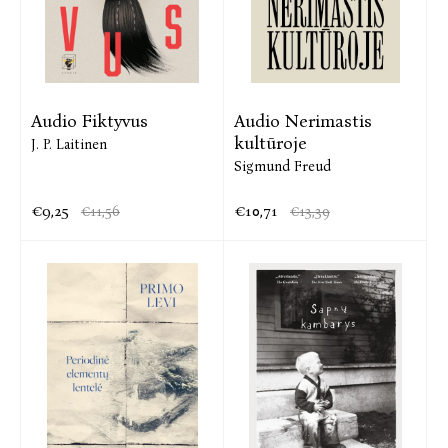
Audio Fiktyvus
Audio Nerimastis
kultūroje
J. P. Laitinen
Sigmund Freud
€9,25
€10,71
€11,56
€13,39