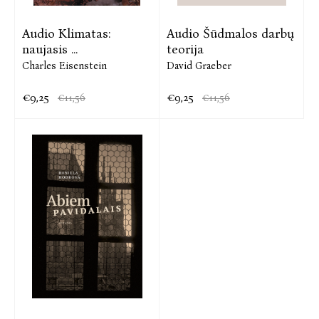
Audio Klimatas:
Audio Šūdmalos darbų
naujasis ...
teorija
Charles Eisenstein
David Graeber
€9,25
€9,25
€11,56
€11,56