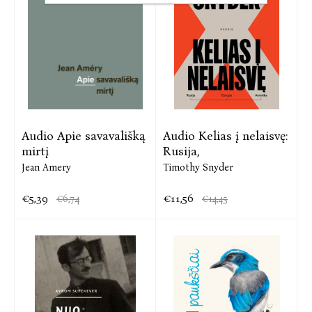
Audio Apie savavališką
Audio Kelias į nelaisvę:
mirtį
Rusija,
Jean Amery
Timothy Snyder
€5,39
€11,56
€6,74
€14,45