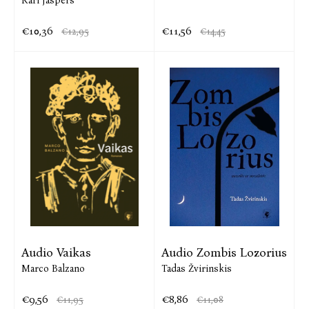
Karl Jaspers
€10,36
€11,56
€12,95
€14,45
Audio Vaikas
Audio Zombis Lozorius
Marco Balzano
Tadas Žvirinskis
€9,56
€8,86
€11,95
€11,08