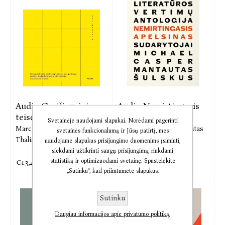
Audio Greičiausiojo
Audio Nemirtingasis
teisė. Kaip
apelsinas.
Svetainėje naudojami slapukai. Norėdami pagerinti
Marco te Broemmelstroet,
Michael Casper,
Mantautas
svetainės funkcionalumą ir Jūsų patirtį, mes
Thalia Verkade
Šulskus
naudojame slapukus prisijungimo duomenims įsiminti,
siekdami užtikrinti saugų prisijungimą, rinkdami
statistiką ir optimizuodami svetainę. Spustelėkite
€13,49
€11,17
€16,86
€13,97
„Sutinku“, kad priimtumėte slapukus.
Sutinku
Daugiau informacijos apie privatumo politiką.