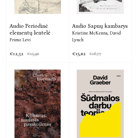
Audio Periodinė
Audio Sapnų kambarys
elementų lentelė
Kristine McKenna,
David
Primo Levi
Lynch
€12,32
€15,02
€15,40
€18,77