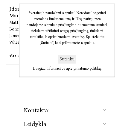
Įdomusis pasaulis.
Svetainėje naudojami slapukai. Norėdami pagerinti
Mano pirmoji
svetainės funkcionalumą ir Jūsų patirtį, mes
Matthew Oldham,
Emily
naudojame slapukus prisijungimo duomenims įsiminti,
Bone,
Alex Frith,
Alice
siekdami užtikrinti saugų prisijungimą, rinkdami
James,
Minna Lacey,
Abigail
statistiką ir optimizuodami svetainę. Spustelėkite
Wheatley
„Sutinku“, kad priimtumėte slapukus.
€11,28
€13,76
Sutinku
Daugiau informacijos apie privatumo politiką.
Kontaktai
Leidykla