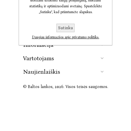
siekdami užtikrinti saugų prisijungimą, rinkdami
statistiką ir optimizuodami svetainę. Spustelėkite
„Sutinku“, kad priimtumėte slapukus.
Kontaktai
Sutinku
Leidykla
Daugiau informacijos apie privatumo politiką.
Informacija
Vartotojams
Naujienlaiškis
© Baltos lankos, 2026. Visos teisės saugomos.