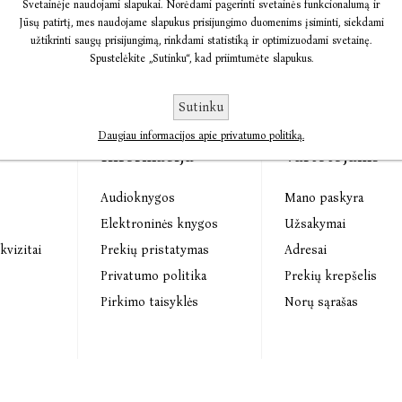
Svetainėje naudojami slapukai. Norėdami pagerinti svetainės funkcionalumą ir
Jūsų patirtį, mes naudojame slapukus prisijungimo duomenims įsiminti, siekdami
užtikrinti saugų prisijungimą, rinkdami statistiką ir optimizuodami svetainę.
Spustelėkite „Sutinku“, kad priimtumėte slapukus.
Sutinku
Daugiau informacijos apie privatumo politiką.
Informacija
Vartotojams
Audioknygos
Mano paskyra
s
Elektroninės knygos
Užsakymai
kvizitai
Prekių pristatymas
Adresai
Privatumo politika
Prekių krepšelis
Pirkimo taisyklės
Norų sąrašas