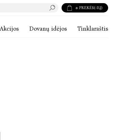
0
PREKĖS(-IŲ)
Akcijos
Dovanų idėjos
Tinklaraštis