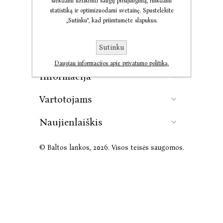
siekdami užtikrinti saugų prisijungimą, rinkdami
statistiką ir optimizuodami svetainę. Spustelėkite
„Sutinku“, kad priimtumėte slapukus.
Kontaktai
Sutinku
Leidykla
Daugiau informacijos apie privatumo politiką.
Informacija
Vartotojams
Naujienlaiškis
© Baltos lankos, 2026. Visos teisės saugomos.