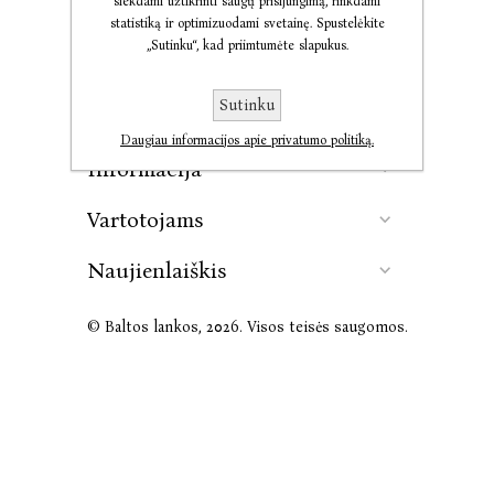
siekdami užtikrinti saugų prisijungimą, rinkdami
statistiką ir optimizuodami svetainę. Spustelėkite
„Sutinku“, kad priimtumėte slapukus.
Kontaktai
Sutinku
Leidykla
Daugiau informacijos apie privatumo politiką.
Informacija
Vartotojams
Naujienlaiškis
© Baltos lankos, 2026. Visos teisės saugomos.