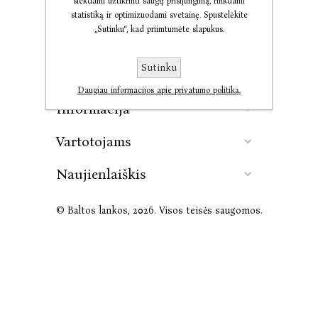
siekdami užtikrinti saugų prisijungimą, rinkdami
statistiką ir optimizuodami svetainę. Spustelėkite
„Sutinku“, kad priimtumėte slapukus.
Kontaktai
Sutinku
Leidykla
Daugiau informacijos apie privatumo politiką.
Informacija
Vartotojams
Naujienlaiškis
© Baltos lankos, 2026. Visos teisės saugomos.