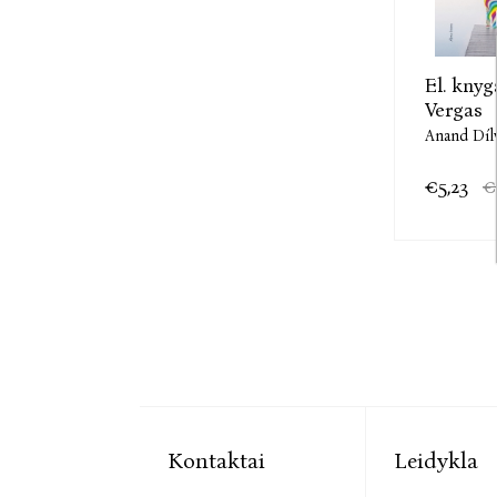
El. knyg
Vergas
Anand Díl
€5,23
€
Kontaktai
Leidykla