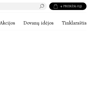
0
PREKĖS(-IŲ)
Akcijos
Dovanų idėjos
Tinklaraštis