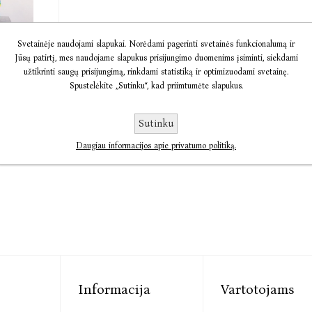
Svetainėje naudojami slapukai. Norėdami pagerinti svetainės funkcionalumą ir
a
Jūsų patirtį, mes naudojame slapukus prisijungimo duomenims įsiminti, siekdami
užtikrinti saugų prisijungimą, rinkdami statistiką ir optimizuodami svetainę.
var
Spustelėkite „Sutinku“, kad priimtumėte slapukus.
6,54
Sutinku
Daugiau informacijos apie privatumo politiką.
Informacija
Vartotojams