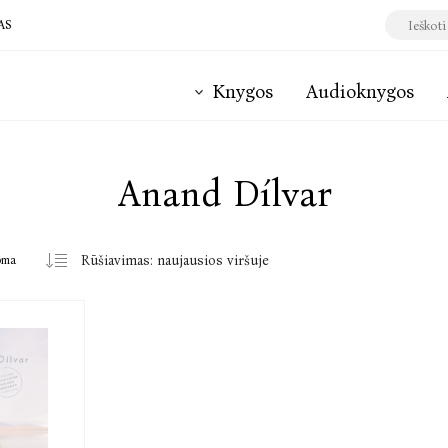
AS
Knygos
Audioknygos
Anand Dílvar
oma