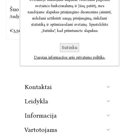
svetainės funkcionalumą ir Jūsų patirtį, mes
Šuo
naudojame slapukus prisijungimo duomenims įsiminti,
Andy Mulligan
siekdami užtikrinti saugų prisijungimą, rinkdami
statistiką ir optimizuodami svetainę. Spustelėkite
€3,50
€8,09
„Sutinku“, kad priimtumėte slapukus.
Sutinku
Daugiau informacijos apie privatumo politiką.
Kontaktai
Leidykla
Informacija
Vartotojams