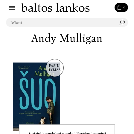
0
Andy Mulligan
PASIŪ-
LYMAS
Svetainėje naudojami slapukai. Norėdami pagerinti