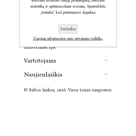
siekdami užtikrinti saugų prisijungimą, rinkdami
statistiką ir optimizuodami svetainę. Spustelėkite
„Sutinku“, kad priimtumėte slapukus.
Kontaktai
Sutinku
Leidykla
Daugiau informacijos apie privatumo politiką.
Informacija
Vartotojams
Naujienlaiškis
© Baltos lankos, 2026. Visos teisės saugomos.