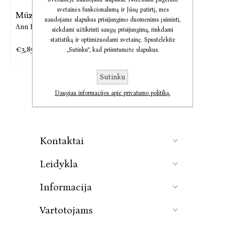
svetainės funkcionalumą ir Jūsų patirtį, mes
Mūzų viešbutis
naudojame slapukus prisijungimo duomenims įsiminti,
Ann Kidd Taylor
siekdami užtikrinti saugų prisijungimą, rinkdami
statistiką ir optimizuodami svetainę. Spustelėkite
€3,85
€9,24
„Sutinku“, kad priimtumėte slapukus.
Sutinku
Daugiau informacijos apie privatumo politiką.
Kontaktai
Leidykla
Informacija
Vartotojams