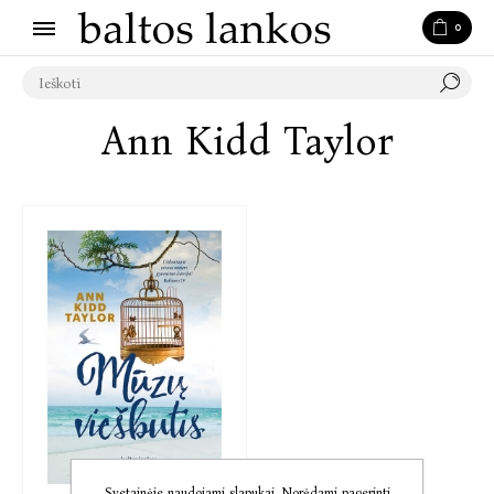
0
Ann Kidd Taylor
Svetainėje naudojami slapukai. Norėdami pagerinti