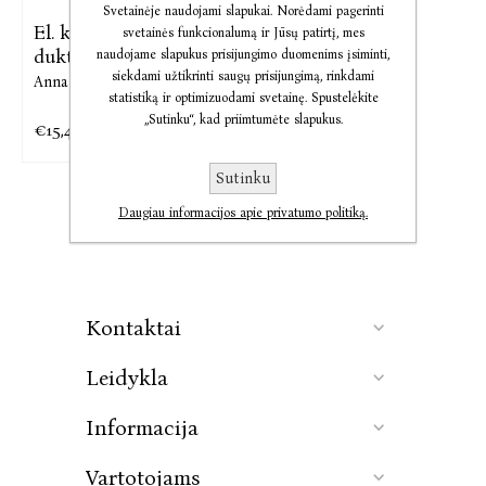
Svetainėje naudojami slapukai. Norėdami pagerinti
El. knyga Vavelio
svetainės funkcionalumą ir Jūsų patirtį, mes
dukterys
naudojame slapukus prisijungimo duomenims įsiminti,
siekdami užtikrinti saugų prisijungimą, rinkdami
Anna Brzezińska
statistiką ir optimizuodami svetainę. Spustelėkite
„Sutinku“, kad priimtumėte slapukus.
€15,40
€19,26
Sutinku
Daugiau informacijos apie privatumo politiką.
Kontaktai
Leidykla
Informacija
Vartotojams