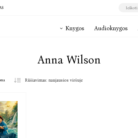
AS
Knygos
Audioknygos
Anna Wilson
oma