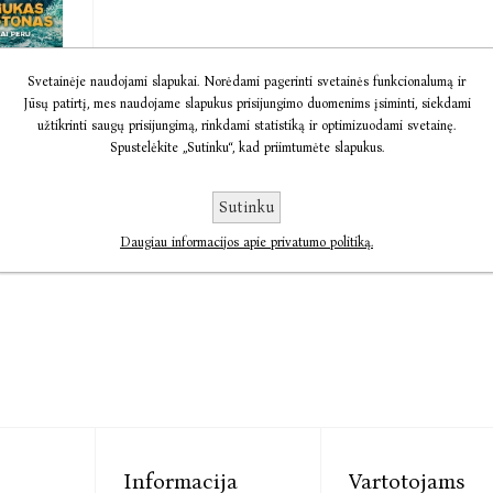
Svetainėje naudojami slapukai. Norėdami pagerinti svetainės funkcionalumą ir
Jūsų patirtį, mes naudojame slapukus prisijungimo duomenims įsiminti, siekdami
kas
užtikrinti saugų prisijungimą, rinkdami statistiką ir optimizuodami svetainę.
onas.
Spustelėkite „Sutinku“, kad priimtumėte slapukus.
on
10,59
Sutinku
Daugiau informacijos apie privatumo politiką.
Informacija
Vartotojams