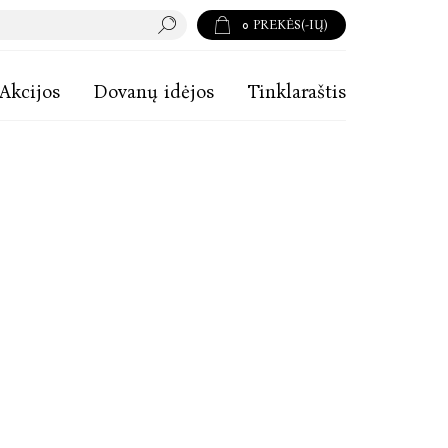
0
PREKĖS(-IŲ)
Akcijos
Dovanų idėjos
Tinklaraštis