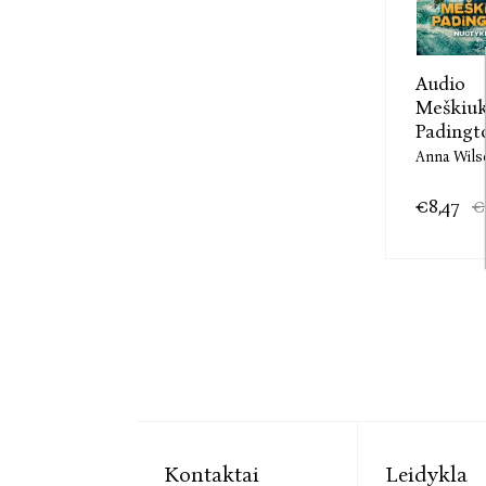
Audio
Meškiu
Padingt
Anna Wils
€8,47
€
Kontaktai
Leidykla