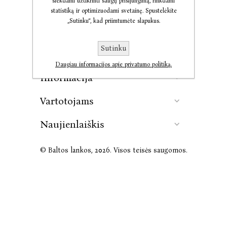
siekdami užtikrinti saugų prisijungimą, rinkdami
statistiką ir optimizuodami svetainę. Spustelėkite
„Sutinku“, kad priimtumėte slapukus.
Kontaktai
Sutinku
Leidykla
Daugiau informacijos apie privatumo politiką.
Informacija
Vartotojams
Naujienlaiškis
© Baltos lankos, 2026. Visos teisės saugomos.