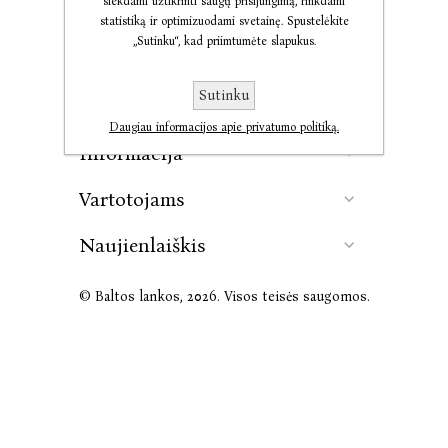
siekdami užtikrinti saugų prisijungimą, rinkdami
statistiką ir optimizuodami svetainę. Spustelėkite
„Sutinku“, kad priimtumėte slapukus.
Kontaktai
Sutinku
Leidykla
Daugiau informacijos apie privatumo politiką.
Informacija
Vartotojams
Naujienlaiškis
© Baltos lankos, 2026. Visos teisės saugomos.