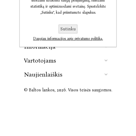
siekdami užtikrinti saugų prisijungimą, rinkdami
statistiką ir optimizuodami svetainę. Spustelėkite
„Sutinku“, kad priimtumėte slapukus.
Kontaktai
Sutinku
Leidykla
Daugiau informacijos apie privatumo politiką.
Informacija
Vartotojams
Naujienlaiškis
© Baltos lankos, 2026. Visos teisės saugomos.