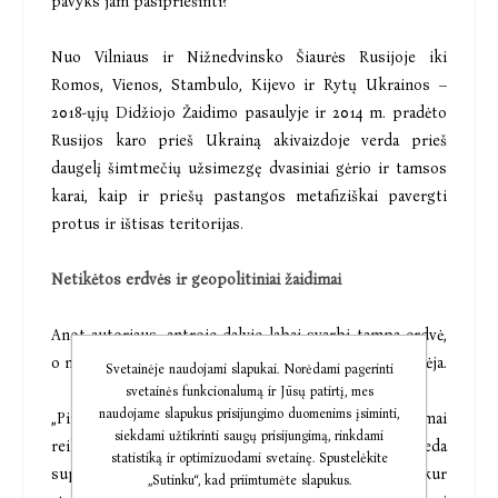
pavyks jam pasipriešinti?
Nuo Vilniaus ir Nižnedvinsko Šiaurės Rusijoje iki
Romos, Vienos, Stambulo, Kijevo ir Rytų Ukrainos –
2018-ųjų Didžiojo Žaidimo pasaulyje ir 2014 m. pradėto
Rusijos karo prieš Ukrainą akivaizdoje verda prieš
daugelį šimtmečių užsimezgę dvasiniai gėrio ir tamsos
karai, kaip ir priešų pastangos metafiziškai pavergti
protus ir ištisas teritorijas.
Netikėtos erdvės ir geopolitiniai žaidimai
Anot autoriaus, antroje dalyje labai svarbi tampa erdvė,
o miestų, kuriuose vyksta veiksmas, sąrašas dar pailgėja.
Svetainėje naudojami slapukai. Norėdami pagerinti
svetainės funkcionalumą ir Jūsų patirtį, mes
naudojame slapukus prisijungimo duomenims įsiminti,
„Pirmoji romano dalis kūrė pasaulį ir tam neišvengiamai
siekdami užtikrinti saugų prisijungimą, rinkdami
reikėjo daugiau ekskursų į praeitį, kurie padeda
statistiką ir optimizuodami svetainę. Spustelėkite
suprasti, kas knygos herojai, kokie jie žmonės, iš kur
„Sutinku“, kad priimtumėte slapukus.