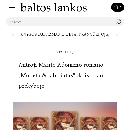
0
KNYGOS „AUTIZMAS – DALIS MANĘS“ AUTORĖS: TAI GALIMYBĖ AUTISTIŠKIEMS SUAUGUSIESIEMS BŪTI IŠGIRSTIEMS
„VIENA ĮSTABIAUSIŲ NŪDIENOS ISTORINIO ROMANO KŪRĖJŲ“ – KRISTINOS SABALIAUSKAITĖS ROMANO „PETRO IMPERATORĖ“ SĖKMĖS METAI PRANCŪZIJOJE
2024-02-09
Antroji Manto Adomėno romano
„Moneta & labirintas“ dalis – jau
prekyboje