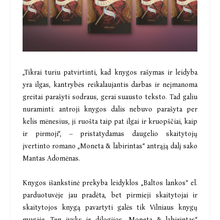
„Tikrai turiu patvirtinti, kad knygos rašymas ir leidyba
yra ilgas, kantrybės reikalaujantis darbas ir neįmanoma
greitai parašyti sodraus, gerai suausto teksto. Tad galiu
nuraminti: antroji knygos dalis nebuvo parašyta per
kelis mėnesius, ji ruošta taip pat ilgai ir kruopščiai, kaip
ir pirmoji“, – pristatydamas daugelio skaitytojų
įvertinto romano „Moneta & labirintas“ antrąją dalį sako
Mantas Adomėnas.
Knygos išankstinė prekyba leidyklos „Baltos lankos“ el.
parduotuvėje jau pradėta, bet pirmieji skaitytojai ir
skaitytojos knygą pavartyti galės tik Vilniaus knygų
mugėje. Ten įvyks ir dilogijos „Moneta & labirintas“