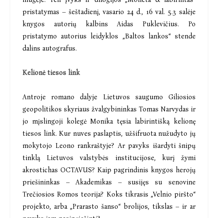
pristatymas – šeštadienį, vasario 24 d., 16 val. 5.3 salėje
knygos autorių kalbins Aidas Puklevičius. Po
pristatymo autorius leidyklos „Baltos lankos“ stende
dalins autografus.
Kelionė tiesos link
Antroje romano dalyje Lietuvos saugumo Giliosios
geopolitikos skyriaus žvalgybininkas Tomas Narvydas ir
jo mįslingoji kolegė Monika tęsia labirintišką kelionę
tiesos link. Kur nuves paslaptis, užšifruota nužudyto jų
mokytojo Leono rankraštyje? Ar pavyks išardyti šnipų
tinklą Lietuvos valstybės institucijose, kurį žymi
akrostichas OCTAVUS? Kaip pagrindinis knygos herojų
priešininkas – Akademikas – susijęs su senovine
Trečiosios Romos teorija? Koks tikrasis „Velnio piršto“
projekto, arba „Prarasto šanso“ brolijos, tikslas – ir ar