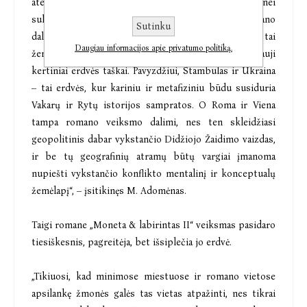
ateina, kas juos formavo. O be istorijos to pasaulio nei
sukurti, nei suprasti neišeina. Tuo tarpu antroji romano
Sutinku
dalis yra daugiau geopolitinė, o geopolitika – tai
Daugiau informacijos apie privatumo politiką.
žemėlapio ir erdvės menas. Taip romane atsiranda nauji
kertiniai erdvės taškai. Pavyzdžiui, Stambulas ir Ukraina
– tai erdvės, kur kariniu ir metafiziniu būdu susiduria
Vakarų ir Rytų istorijos sampratos. O Roma ir Viena
tampa romano veiksmo dalimi, nes ten skleidžiasi
geopolitinis dabar vykstančio Didžiojo Žaidimo vaizdas,
ir be tų geografinių atramų būtų vargiai įmanoma
nupiešti vykstančio konflikto mentalinį ir konceptualų
žemėlapį“, – įsitikinęs M. Adomėnas.
Taigi romane „Moneta & labirintas II“ veiksmas pasidaro
tiesiškesnis, pagreitėja, bet išsiplečia jo erdvė.
„Tikiuosi, kad minimose miestuose ir romano vietose
apsilankę žmonės galės tas vietas atpažinti, nes tikrai