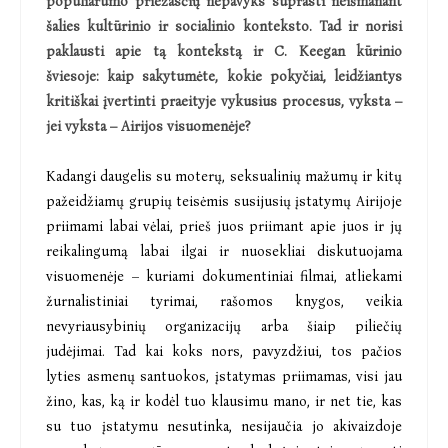
populiarumo priežasčių nepavyks suprasti neišmanant
šalies kultūrinio ir socialinio konteksto. Tad ir norisi
paklausti apie tą kontekstą ir C. Keegan kūrinio
šviesoje: kaip sakytumėte, kokie pokyčiai, leidžiantys
kritiškai įvertinti praeityje vykusius procesus, vyksta –
jei vyksta – Airijos visuomenėje?
Kadangi daugelis su moterų, seksualinių mažumų ir kitų
pažeidžiamų grupių teisėmis susijusių įstatymų Airijoje
priimami labai vėlai, prieš juos priimant apie juos ir jų
reikalingumą labai ilgai ir nuosekliai diskutuojama
visuomenėje – kuriami dokumentiniai filmai, atliekami
žurnalistiniai tyrimai, rašomos knygos, veikia
nevyriausybinių organizacijų arba šiaip piliečių
judėjimai. Tad kai koks nors, pavyzdžiui, tos pačios
lyties asmenų santuokos, įstatymas priimamas, visi jau
žino, kas, ką ir kodėl tuo klausimu mano, ir net tie, kas
su tuo įstatymu nesutinka, nesijaučia jo akivaizdoje