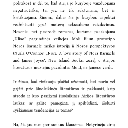
politikos) ir dėl to, kad Airija jo kūryboje vaizduojama
nepatriotiškai, tai yra ne tik aukštinama, bet ir
kritikuojama. Žinoma, dabar šie jo kūrybos aspektai
reabilituoti, ypač moterų seksualumo vaizdavimas.
Neseniai net pasirodė romanas, kuriame pasakojama
„Uliso“ pagrindinės veikėjos Moli Blum prototipo
Noros Barnacle meilės istorija iš Noros perspektyvos
(Nuala O’Connor, „Nora: A love story of Nora Barnacle
and James Joyce“, New Island Books, 2021), o Airijos
literatūros muziejus pavadintas MoLI, ne Jameso vardu.
Ir žinau, kad rizikuoju plačiai užsimoti, bet noriu vėl
grįžti prie šiuolaikinės literatūros ir paklausti, kaip
atrodo ir kuo pasižymi šiuolaikinės Airijos literatūros
laukas: ar galite pamėginti jį apibūdinti, išskirti
ryškiausias tendencijas ar temas?
Na, čia jau man per sunkus klausimas. Netyrinėju airių