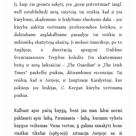
Ji, kaip čia įprasta sakyti, yra „gerai įsitvirtinusi“ (angl.
well established) airių rašytoja, tai reiškia, kad ji yra
kūrybinio, akademinio ir leidybinio sluoksnio dalis – jos
kūryba aukštai vertinama profesionalios kritikos, o
didžiuliame anglakalbiame pasaulyje tai reiškia ir
milžinišką skaitytojų skaičių. Ji mokėsi Amerikoje, po to
Anglijoje, o disertaciją apsigynė Dublino
Švenčiausiosios Trejybės koledže. Du skaitomiausi
britų ir airių laikraščiai – „The Guardian“ ir „The Irish
Times“ paskelbė puikias, ditirambines recenzijas. Tai
reiškia, kad ir Airijoje, ir Jungtinėje Karalystėje, kur
įsikūręs jos leidėjas, C. Keegan kūryba vertinama
puikiai.
Kalbant apie pačią knygą, bent jau man labai norisi
paklausti apie laiką. Pirmiausia – laiką, kuriame vyksta
knygos veiksmas. Viena vertus, jį galima nusakyti kone
visiškai tiksliai (1985-ieji): situacija Airijoje ne iš