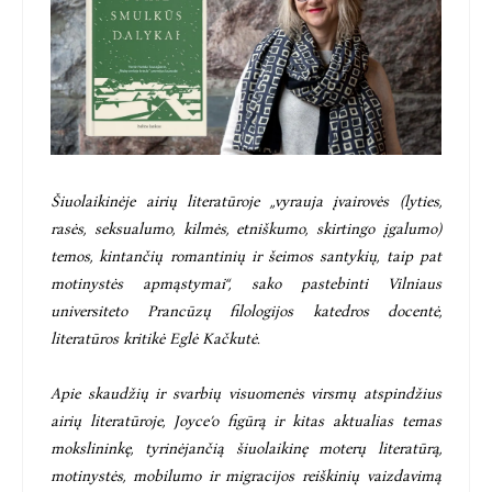
Šiuolaikinėje airių literatūroje „vyrauja įvairovės (lyties,
rasės, seksualumo, kilmės, etniškumo, skirtingo įgalumo)
temos, kintančių romantinių ir šeimos santykių, taip pat
motinystės apmąstymai“, sako pastebinti Vilniaus
universiteto Prancūzų filologijos katedros docentė,
literatūros kritikė Eglė Kačkutė.
Apie skaudžių ir svarbių visuomenės virsmų atspindžius
airių literatūroje, Joyce’o figūrą ir kitas aktualias temas
mokslininkę, tyrinėjančią šiuolaikinę moterų literatūrą,
motinystės, mobilumo ir migracijos reiškinių vaizdavimą