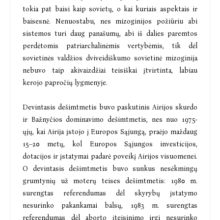
tokia pat baisi kaip sovietų, o kai kuriais aspektais ir
baisesnė. Nenuostabu, nes mizoginijos požiūriu abi
sistemos turi daug panašumų, abi iš dalies paremtos
perdėtomis patriarchalinėmis vertybėmis, tik dėl
sovietinės valdžios dviveidiškumo sovietinė mizoginija
nebuvo taip akivaizdžiai teisiškai įtvirtinta, labiau
kerojo papročių lygmenyje.
Devintasis dešimtmetis buvo paskutinis Airijos skurdo
ir Bažnyčios dominavimo dešimtmetis, nes nuo 1975-
ųjų, kai Airija įstojo į Europos Sąjungą, praėjo maždaug
15–20 metų, kol Europos Sąjungos investicijos,
dotacijos ir įstatymai padarė poveikį Airijos visuomenei.
O devintasis dešimtmetis buvo sunkus nesėkmingų
grumtynių už moterų teises dešimtmetis: 1980 m.
surengtas referendumas dėl skyrybų įstatymo
nesurinko pakankamai balsų, 1983 m. surengtas
referendumas dėl aborto įteisinimo irgi nesurinko