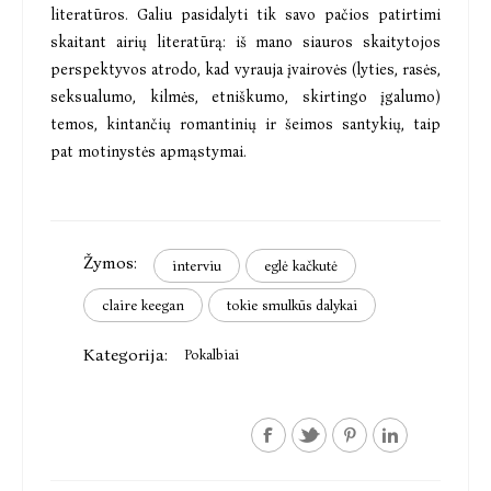
literatūros. Galiu pasidalyti tik savo pačios patirtimi
skaitant airių literatūrą: iš mano siauros skaitytojos
perspektyvos atrodo, kad vyrauja įvairovės (lyties, rasės,
seksualumo, kilmės, etniškumo, skirtingo įgalumo)
temos, kintančių romantinių ir šeimos santykių, taip
pat motinystės apmąstymai.
Žymos:
interviu
eglė kačkutė
claire keegan
tokie smulkūs dalykai
Kategorija:
Pokalbiai