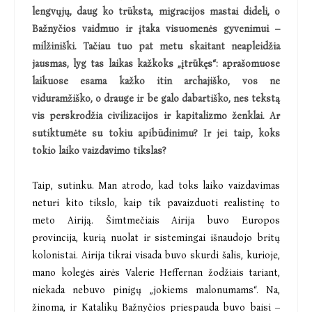
lengvųjų, daug ko trūksta, migracijos mastai dideli, o
Bažnyčios vaidmuo ir įtaka visuomenės gyvenimui –
milžiniški. Tačiau tuo pat metu skaitant neapleidžia
jausmas, lyg tas laikas kažkoks „įtrūkęs“: aprašomuose
laikuose esama kažko itin archajiško, vos ne
viduramžiško, o drauge ir be galo dabartiško, nes tekstą
vis perskrodžia civilizacijos ir kapitalizmo ženklai. Ar
sutiktumėte su tokiu apibūdinimu? Ir jei taip, koks
tokio laiko vaizdavimo tikslas?
Taip, sutinku. Man atrodo, kad toks laiko vaizdavimas
neturi kito tikslo, kaip tik pavaizduoti realistinę to
meto Airiją. Šimtmečiais Airija buvo Europos
provincija, kurią nuolat ir sistemingai išnaudojo britų
kolonistai. Airija tikrai visada buvo skurdi šalis, kurioje,
mano kolegės airės Valerie Heffernan žodžiais tariant,
niekada nebuvo pinigų „jokiems malonumams“. Na,
žinoma, ir Katalikų Bažnyčios priespauda buvo baisi –