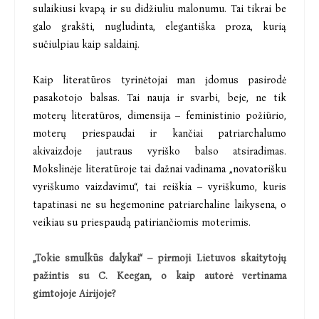
sulaikiusi kvapą ir su didžiuliu malonumu. Tai tikrai be
galo grakšti, nugludinta, elegantiška proza, kurią
sučiulpiau kaip saldainį.
Kaip literatūros tyrinėtojai man įdomus pasirodė
pasakotojo balsas. Tai nauja ir svarbi, beje, ne tik
moterų literatūros, dimensija – feministinio požiūrio,
moterų priespaudai ir kančiai patriarchalumo
akivaizdoje jautraus vyriško balso atsiradimas.
Mokslinėje literatūroje tai dažnai vadinama „novatorišku
vyriškumo vaizdavimu“, tai reiškia – vyriškumo, kuris
tapatinasi ne su hegemonine patriarchaline laikysena, o
veikiau su priespaudą patiriančiomis moterimis.
„Tokie smulkūs dalykai“ – pirmoji Lietuvos skaitytojų
pažintis su C. Keegan, o kaip autorė vertinama
gimtojoje Airijoje?