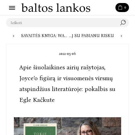
0
SAVAITĖS KNYGA: WALTERIO TEVISO „VALDOVĖS GAMBITAS“ – 3 DALYKAI, KURIŲ GALBŪT NEŽINOJOTE APIE ROMANĄ IR JO AUTORIŲ
SAVAITĖS KNYGA – STEFANO AHNHEMO „18 LAIPSNIŲ ŠALČIO“: TĘSIAME PAŽINTĮ SU FABIANU RISKU
2022-05-06
Apie šiuolaikines airių rašytojas,
Joyce’o figūrą ir visuomenės virsmų
atspindžius literatūroje: pokalbis su
Egle Kačkute