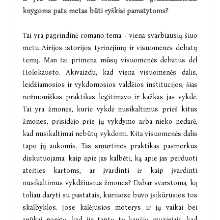
knygoms pats metas būti ryškiai pamatytoms?
Tai yra pagrindinė romano tema – viena svarbiausių šiuo
metu Airijos istorijos tyrinėjimų ir visuomenės debatų
temų. Man tai primena mūsų visuomenės debatus dėl
Holokausto. Akivaizdu, kad viena visuomenės dalis,
leidžiamosios ir vykdomosios valdžios institucijos, šias
nežmoniškas praktikas legitimavo ir kažkas jas vykdė.
Tai yra žmonės, kurie vykdė nusikaltimus prieš kitus
žmones, prisidėjo prie jų vykdymo arba nieko nedarė,
kad nusikaltimai nebūtų vykdomi. Kita visuomenės dalis
tapo jų aukomis. Tas smurtines praktikas pasmerkus
diskutuojama: kaip apie jas kalbėti, ką apie jas perduoti
ateities kartoms, ar įvardinti ir kaip įvardinti
nusikaltimus vykdžiusius žmones? Dabar svarstoma, ką
toliau daryti su pastatais, kuriuose buvo įsikūrusios tos
skalbyklos. Jose kalėjusios moterys ir jų vaikai bei
anūkai norėtų, kad jie taptų tų kančių muziejais, kad