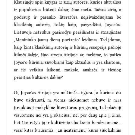
Klausinėju apie knygas ir airių autores, kurios aktualios
ir populiarios būtent dabar, šiuo metu. Tačiau airių, o
podraug ir pasaulio literatūra neįsivaizduojama be
klasikinių autorių, tokių kaip, pavyzdžiui, Joyce’as.
Lietuvoje netrukus pasirodys peržiūrėtas ir atnaujintas
„Menininko jaunų dienų portreto“ leidimas. Tad įdomu,
kaip kinta klasikinių autorių ir kūrinių recepcija pačioje
kilmės šalyje, šiuo atveju Airijoje: ar, tarkime, to paties
Joyce’o kūriniai suvokiami kaip aktualūs ir yra skaitomi,
ar jie veikiau laikomi mokslo, analizės ir tiesiog
praeities kultūros dalimi?
Oi, Joyce’as Airijoje yra milžiniška figūra. Jo kūriniai čia
buvo uždrausti, nė vienas niekuomet nebuvo ir nėra
įtrauktas į mokyklinę literatūros programą, tad plačioji
visuomenė nei yra jį skaičiusi, nei per daug apie jį žino,
bet štai rašytojų ir kultūrinio sluoksnio bendruomenė –
visai kitas klausimas. Jau neatsimenu, kuris šiuolaikinis