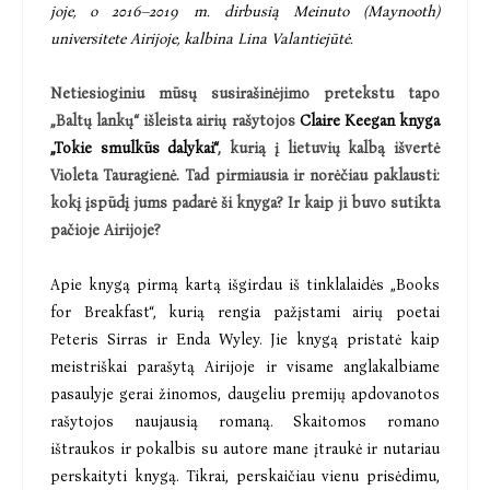
joje, o 2016–2019 m. dirbusią Meinuto (Maynooth)
universitete Airijoje, kalbina Lina Valantiejūtė.
Netiesioginiu mūsų susirašinėjimo pretekstu tapo
„Baltų lankų“ išleista airių rašytojos
Claire Keegan knyga
„Tokie smulkūs dalykai“
, kurią į lietuvių kalbą išvertė
Violeta Tauragienė. Tad pirmiausia ir norėčiau paklausti:
kokį įspūdį jums padarė ši knyga? Ir kaip ji buvo sutikta
pačioje Airijoje?
Apie knygą pirmą kartą išgirdau iš tinklalaidės „Books
for Breakfast“, kurią rengia pažįstami airių poetai
Peteris Sirras ir Enda Wyley. Jie knygą pristatė kaip
meistriškai parašytą Airijoje ir visame anglakalbiame
pasaulyje gerai žinomos, daugeliu premijų apdovanotos
rašytojos naujausią romaną. Skaitomos romano
ištraukos ir pokalbis su autore mane įtraukė ir nutariau
perskaityti knygą. Tikrai, perskaičiau vienu prisėdimu,