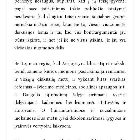
pernelyg nesaugūs, supranta, kad į jų teisę gyventi
pagal savo įsitikinimus tokio pobūdžio įstatymai
nesikėsina, kad daugiau teisių vienai socialinei grupei
nereiškia mažiau teisių kitai. Be to, viešos visuomenės
diskusijos lemia ir tai, kad visi kontrargumentai jau
būna išgirsti, ir net jei jie ne visus įtikina, jie jau yra
viešosios nuomonės dalis.
Be to, man regisi, kad Airijoje yra labai stipri mokslo
bendruomenė, kurios nuomone pasitikima, ja remiamasi
ir viešųjų diskusijų metu, ir vykdant kitas svarbias
reformas – švietimo, medicinos, socialinės apsaugos ir t.
t. Daugelis sprendimų šalyje priimama svariai
dalyvaujant akademinės bendruomenės atstovėms ir
atstovams. O humanitariniuose ir socialiniuose
moksluose šiuo metu ryški dekolonizavimosi, lygybės ir
įvairovės vertybinė laikysena.