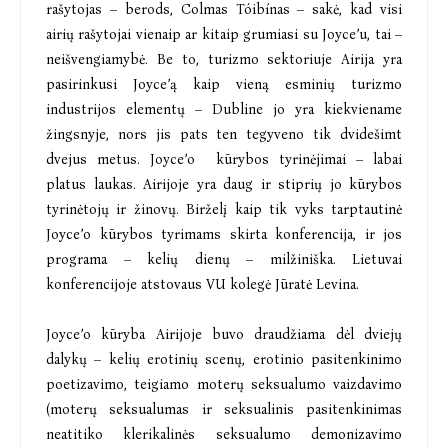
rašytojas – berods, Colmas Tóibínas – sakė, kad visi
airių rašytojai vienaip ar kitaip grumiasi su Joyce’u, tai –
neišvengiamybė. Be to, turizmo sektoriuje Airija yra
pasirinkusi Joyce’ą kaip vieną esminių turizmo
industrijos elementų – Dubline jo yra kiekviename
žingsnyje, nors jis pats ten tegyveno tik dvidešimt
dvejus metus. Joyce’o kūrybos tyrinėjimai – labai
platus laukas. Airijoje yra daug ir stiprių jo kūrybos
tyrinėtojų ir žinovų. Birželį kaip tik vyks tarptautinė
Joyce’o kūrybos tyrimams skirta konferencija, ir jos
programa – kelių dienų – milžiniška. Lietuvai
konferencijoje atstovaus VU kolegė Jūratė Levina.
Joyce’o kūryba Airijoje buvo draudžiama dėl dviejų
dalykų – kelių erotinių scenų, erotinio pasitenkinimo
poetizavimo, teigiamo moterų seksualumo vaizdavimo
(moterų seksualumas ir seksualinis pasitenkinimas
neatitiko klerikalinės seksualumo demonizavimo