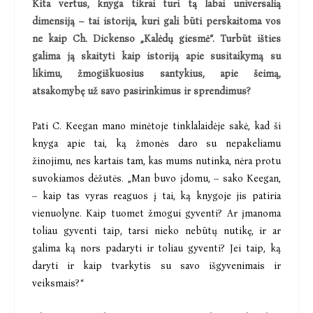
Kita vertus, knyga tikrai turi tą labai universalią
dimensiją – tai istorija, kuri gali būti perskaitoma vos
ne kaip Ch. Dickenso „Kalėdų giesmė“. Turbūt išties
galima ją skaityti kaip istoriją apie susitaikymą su
likimu, žmogiškuosius santykius, apie šeimą,
atsakomybę už savo pasirinkimus ir sprendimus?
Pati C. Keegan mano minėtoje tinklalaidėje sakė, kad ši
knyga apie tai, ką žmonės daro su nepakeliamu
žinojimu, nes kartais tam, kas mums nutinka, nėra protu
suvokiamos dėžutės. „Man buvo įdomu, – sako Keegan,
– kaip tas vyras reaguos į tai, ką knygoje jis patiria
vienuolyne. Kaip tuomet žmogui gyventi? Ar įmanoma
toliau gyventi taip, tarsi nieko nebūtų nutikę, ir ar
galima ką nors padaryti ir toliau gyventi? Jei taip, ką
daryti ir kaip tvarkytis su savo išgyvenimais ir
veiksmais?“