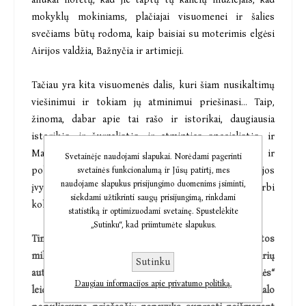
mokyklų mokiniams, plačiajai visuomenei ir šalies
svečiams būtų rodoma, kaip baisiai su moterimis elgėsi
Airijos valdžia, Bažnyčia ir artimieji.
Tačiau yra kita visuomenės dalis, kuri šiam nusikaltimų
viešinimui ir tokiam jų atminimui priešinasi... Taip,
žinoma, dabar apie tai rašo ir istorikai, daugiausia
istorikės, ir žurnalistės, ir atminties specialistės, ir
Magdalenos skalbyklų aukos, jų vaikai, politikai ir
Svetainėje naudojami slapukai. Norėdami pagerinti
politikės, taip pat rašytojos. Tai, kaip šie istorijos
svetainės funkcionalumą ir Jūsų patirtį, mes
naudojame slapukus prisijungimo duomenims įsiminti,
įvykiai įsivaizduojami ir vaizduojami, yra ypač svarbi
siekdami užtikrinti saugų prisijungimą, rinkdami
kolektyvinės trauminės atminties kūrimo dalis.
statistiką ir optimizuodami svetainę. Spustelėkite
„Sutinku“, kad priimtumėte slapukus.
Tinklalaidėje „Perskaitymai“ kalbėdama apie kitos
milžiniško populiarumo sulaukusios šiuolaikinės airių
Sutinku
autorės Sally Rooney romaną „Normalūs žmonės“
Daugiau informacijos apie privatumo politiką.
leidote suprasti, kad fundamentalių knygos, o ir serialo