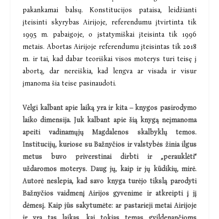
pakankamai balsų. Konstitucijos pataisa, leidžianti
įteisinti skyrybas Airijoje, referendumu įtvirtinta tik
1995 m. pabaigoje, o įstatymiškai įteisinta tik 1996
metais. Abortas Airijoje referendumu įteisintas tik 2018
m. ir tai, kad dabar teoriškai visos moterys turi teisę į
abortą, dar nereiškia, kad lengva ar visada ir visur
įmanoma šia teise pasinaudoti.
Vėlgi kalbant apie laiką yra ir kita – knygos pasirodymo
laiko dimensija. Juk kalbant apie šią knygą neįmanoma
apeiti vadinamųjų Magdalenos skalbyklų temos.
Institucijų, kuriose su Bažnyčios ir valstybės žinia ilgus
metus buvo priverstinai dirbti ir „perauklėti“
uždaromos moterys. Daug jų, kaip ir jų kūdikių, mirė.
Autorė neslepia, kad savo knyga turėjo tikslą parodyti
Bažnyčios vaidmenį Airijos gyvenime ir atkreipti į jį
dėmesį. Kaip jūs sakytumėte: ar pastarieji metai Airijoje
ir yra tas laikas, kai tokias temas gvildenančioms