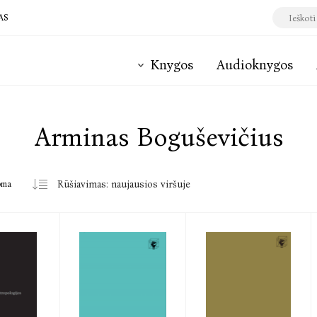
AS
Knygos
Audioknygos
Arminas Boguševičius
oma