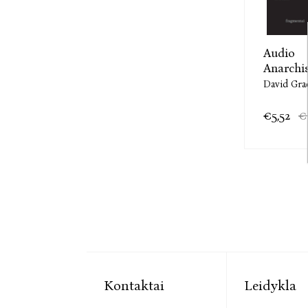
Audio
Anarchist
David Gra
€5,52
€
Kontaktai
Leidykla