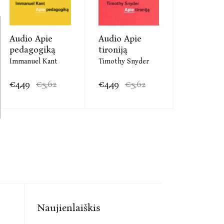
Audio Apie
Audio Apie
pedagogiką
tironiją
Immanuel Kant
Timothy Snyder
€4,49
€5,62
€4,49
€5,62
Naujienlaiškis