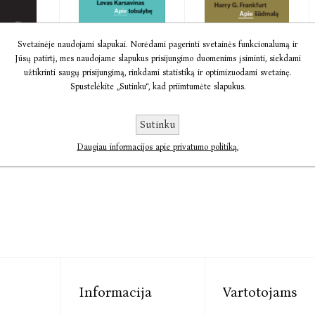
Svetainėje naudojami slapukai. Norėdami pagerinti svetainės funkcionalumą ir
Audio Apie
Audio Apie
Jūsų patirtį, mes naudojame slapukus prisijungimo duomenims įsiminti, siekdami
inės ...
tobulybę
šūdmalą
užtikrinti saugų prisijungimą, rinkdami statistiką ir optimizuodami svetainę.
eber
Levas Karsavinas
Harry G. Frankfurt
Spustelėkite „Sutinku“, kad priimtumėte slapukus.
6,90
€4,49
€5,62
€4,49
€5,62
Sutinku
Daugiau informacijos apie privatumo politiką.
Informacija
Vartotojams