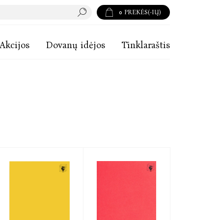
0
PREKĖS(-IŲ)
Akcijos
Dovanų idėjos
Tinklaraštis