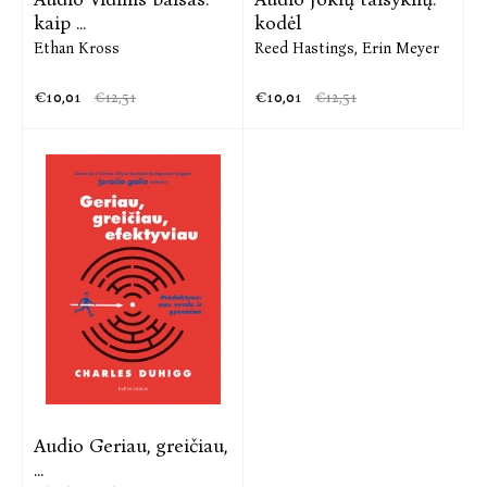
kaip ...
kodėl
Ethan Kross
Reed Hastings,
Erin Meyer
€10,01
€10,01
€12,51
€12,51
Audio Geriau, greičiau,
...