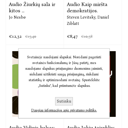
Audio Žiurkių sala ir
Audio Kaip miršta
kitos ...
demokratijos.
Jo Nesbø
Steven Levitsky,
Daniel
Ziblatt
€12,32
€8,47
€15,40
€10,58
Svetainėje naudojami slapukai. Norėdami pagerinti
svetainės funkcionalumą ir Jūsų patirtį, mes
naudojame slapukus prisijungimo duomenims įsiminti,
siekdami užtikrinti saugų prisijungimą, rinkdami
statistiką ir optimizuodami svetainę. Spustelėkite
„Sutinku“, kad priimtumėte slapukus.
Sutinku
Daugiau informacijos apie privatumo politiką.
Audio Vidinis balsas:
Audio Jokių taisyklių: