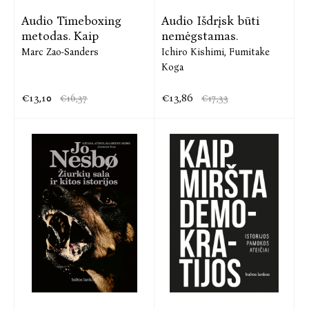
Audio Timeboxing
Audio Išdrįsk būti
metodas. Kaip
nemėgstamas.
Marc Zao-Sanders
Ichiro Kishimi,
Fumitake
Koga
€13,10
€13,86
€16,37
€17,33