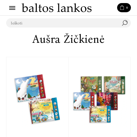
0
Aušra Žičkienė