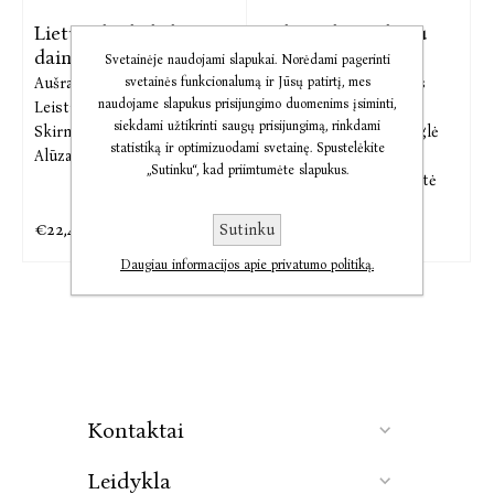
Lietuviškų kalėdinių
Didysis džyru džyru
dainelių
rinkinys –
Svetainėje naudojami slapukai. Norėdami pagerinti
Aušra Žičkienė,
Vytautas
Aušra Žičkienė,
Dovydas
svetainės funkcionalumą ir Jūsų patirtį, mes
naudojame slapukus prisijungimo duomenims įsiminti,
Leistrumas,
Eglė Wildheart,
Čiuplys,
Tel Coelho,
siekdami užtikrinti saugų prisijungimą, rinkdami
Skirmantė Būdvytė,
Gabjota
Vytautas Leistrumas,
Eglė
statistiką ir optimizuodami svetainę. Spustelėkite
Alūzaitė
Wildheart,
Skirmantė
„Sutinku“, kad priimtumėte slapukus.
Būdvytė,
Gabjota Alūzaitė
€22,40
€56,53
€28,00
€70,72
Sutinku
Daugiau informacijos apie privatumo politiką.
Kontaktai
Leidykla