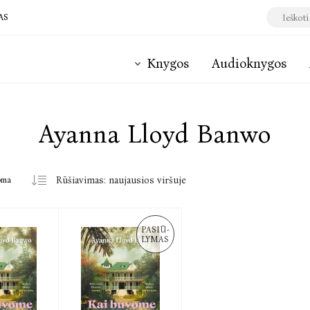
AS
Knygos
Audioknygos
Ayanna Lloyd Banwo
oma
PASIŪ-
LYMAS