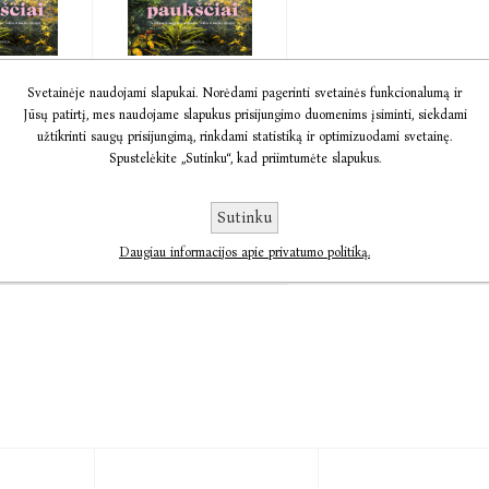
a Kai
Kai buvome
Svetainėje naudojami slapukai. Norėdami pagerinti svetainės funkcionalumą ir
paukščiai
Jūsų patirtį, mes naudojame slapukus prisijungimo duomenims įsiminti, siekdami
i
Ayanna Lloyd
užtikrinti saugų prisijungimą, rinkdami statistiką ir optimizuodami svetainę.
oyd
Banwo
Spustelėkite „Sutinku“, kad priimtumėte slapukus.
Sutinku
12,22
€8,00
€14,70
Daugiau informacijos apie privatumo politiką.