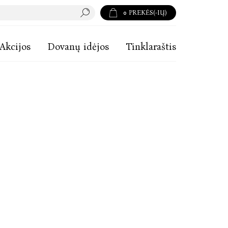
0
PREKĖS(-IŲ)
Akcijos
Dovanų idėjos
Tinklaraštis