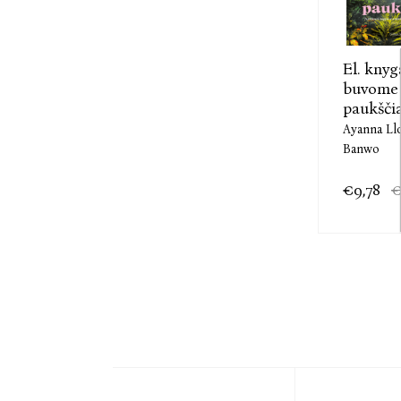
El. knyg
buvome
paukščia
Ayanna Ll
Banwo
€9,78
€