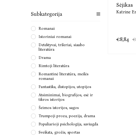
Sėjikas
Katrine E
Subkategorija
Romanai
Istoriniai romanai
€8,84
€
Detektyvai, trileriai, siaubo
literatūra
Drama
Rimtoji literatūra
Romantinė literatūra, meilės
romanai
Fantastika, distopijos, utopijos
Atsiminimai, biografijos, esė ir
tikros istorijos
Šeimos istorijos, sagos
Trumpoji proza, poezija, drama
Populiarioji psichologija, saviugda
Sveikata, grožis, sportas