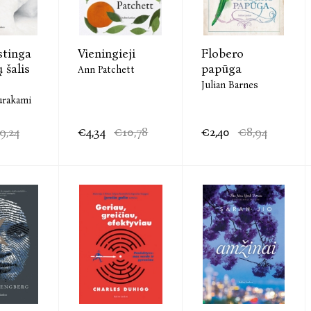
stinga
Vieningieji
Flobero
 šalis
papūga
Ann Patchett
Julian Barnes
urakami
9,24
€4,34
€10,78
€2,40
€8,94