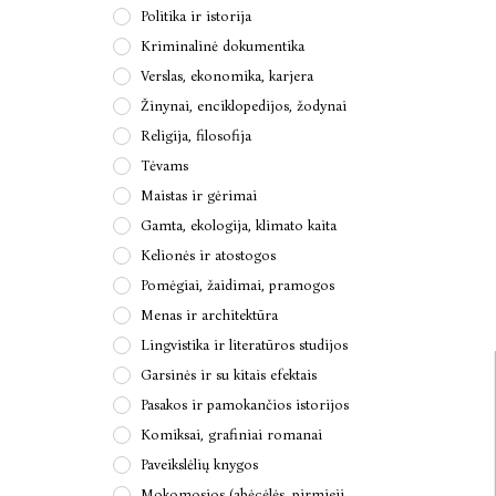
Politika ir istorija
Kriminalinė dokumentika
Verslas, ekonomika, karjera
Žinynai, enciklopedijos, žodynai
Religija, filosofija
Tėvams
Maistas ir gėrimai
Gamta, ekologija, klimato kaita
Kelionės ir atostogos
Pomėgiai, žaidimai, pramogos
Menas ir architektūra
Lingvistika ir literatūros studijos
Garsinės ir su kitais efektais
Pasakos ir pamokančios istorijos
Komiksai, grafiniai romanai
Paveikslėlių knygos
Mokomosios (abėcėlės, pirmieji