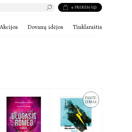
0
PREKĖS(-IŲ)
Akcijos
Dovanų idėjos
Tinklaraštis
PASIŪ-
LYMAS