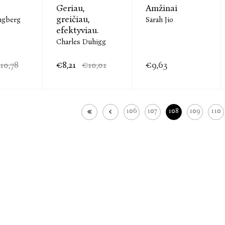
Geriau,
Amžinai
greičiau,
ngberg
Sarah Jio
efektyviau.
Charles Duhigg
10,78
€8,21
€10,01
€9,63
106
107
108
109
110