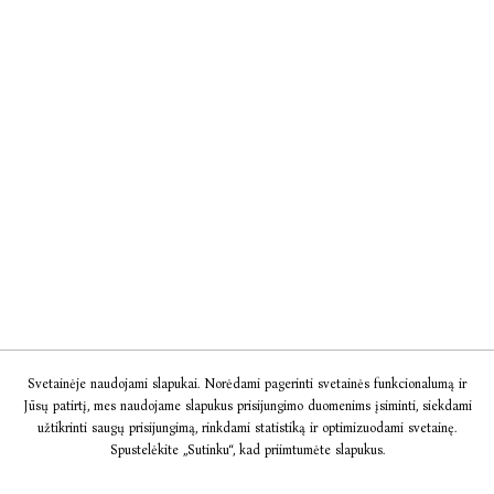
Svetainėje naudojami slapukai. Norėdami pagerinti svetainės funkcionalumą ir
Jūsų patirtį, mes naudojame slapukus prisijungimo duomenims įsiminti, siekdami
užtikrinti saugų prisijungimą, rinkdami statistiką ir optimizuodami svetainę.
Spustelėkite „Sutinku“, kad priimtumėte slapukus.