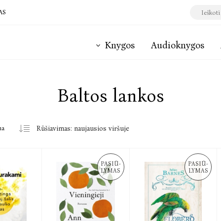
AS
Knygos
Audioknygos
Baltos lankos
ma
PASIŪ-
PASIŪ-
LYMAS
LYMAS