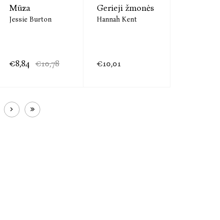
Mūza
Gerieji žmonės
Jessie Burton
Hannah Kent
€8,84
€10,78
€10,01