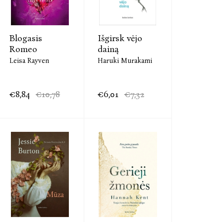
Blogasis
Išgirsk vėjo
Romeo
dainą
Leisa Rayven
Haruki Murakami
€8,84
€10,78
€6,01
€7,32