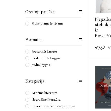
Greitoji paieška
Negaile
Mokytojams ir tėvams
stebuklų
ir
Haruki M
Formatas
€7,58
€
Popierinės knygos
Elektroninės knygos
Audioknygos
Kategorija
Grožinė literatūra
Negrožinė literatūra
Literatūra vaikams ir jaunimui