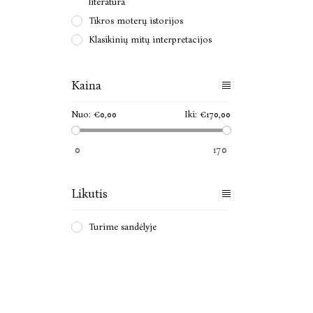
literatūra
Tikros moterų istorijos
Klasikinių mitų interpretacijos
Kaina
Nuo:
€0,00
Iki:
€170,00
0
170
Likutis
Turime sandėlyje