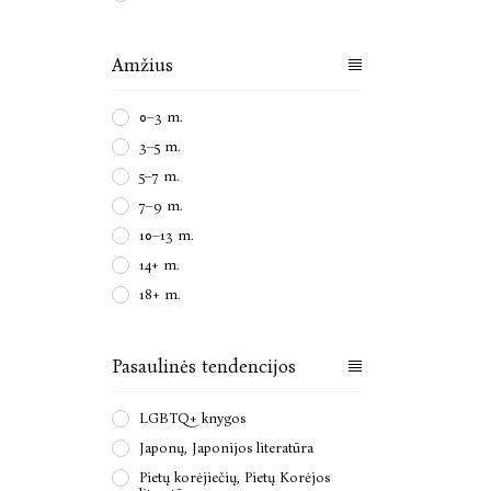
Amžius
0–3 m.
3–5 m.
5–7 m.
7–9 m.
10–13 m.
14+ m.
18+ m.
Pasaulinės tendencijos
LGBTQ+ knygos
Japonų, Japonijos literatūra
Pietų korėjiečių, Pietų Korėjos