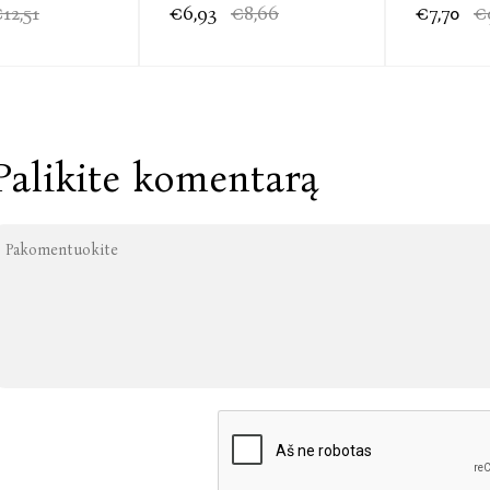
12,51
€6,93
€8,66
€7,70
€
Palikite komentarą