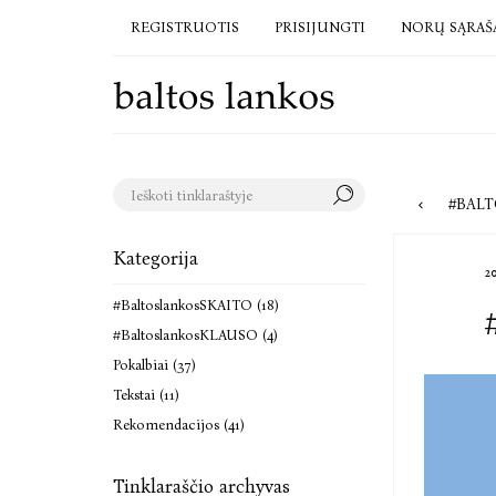
REGISTRUOTIS
PRISIJUNGTI
NORŲ SĄRAŠ
#BALTO
Kategorija
2
#BaltoslankosSKAITO (18)
#BaltoslankosKLAUSO (4)
Pokalbiai (37)
Tekstai (11)
Rekomendacijos (41)
Tinklaraščio archyvas