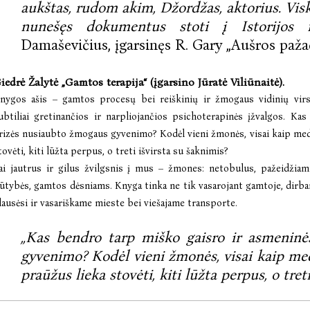
aukštas, rudom akim, Džordžas, aktorius. Visk
nunešęs dokumentus stoti į Istorijos fak
Damaševičius, įgarsinęs R. Gary „Aušros paža
iedrė Žalytė „Gamtos terapija“ (įgarsino Jūratė Viliūnaitė).
nygos ašis – gamtos procesų bei reiškinių ir žmogaus vidinių virs
ubtiliai gretinančios ir narpliojančios psichoterapinės įžvalgos. K
rizės nusiaubto žmogaus gyvenimo? Kodėl vieni žmonės, visai kaip med
tovėti, kiti lūžta perpus, o treti išvirsta su šaknimis?
ai jautrus ir gilus žvilgsnis į mus – žmones: netobulus, pažeidžiam
ūtybės, gamtos dėsniams. Knyga tinka ne tik vasarojant gamtoje, dirban
lausėsi ir vasariškame mieste bei viešajame transporte.
„Kas bendro tarp miško gaisro ir asmeninė
gyvenimo? Kodėl vieni žmonės, visai kaip me
praūžus lieka stovėti, kiti lūžta perpus, o tret