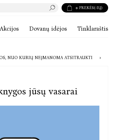
0
PREKĖS(-IŲ)
Akcijos
Dovanų idėjos
Tinklaraštis
Ų“ KNYGŲ ŠIAI VASARAI: ISTORIJOS, NUO KURIŲ NEĮMANOMA ATSITRAUKTI
nygos jūsų vasarai