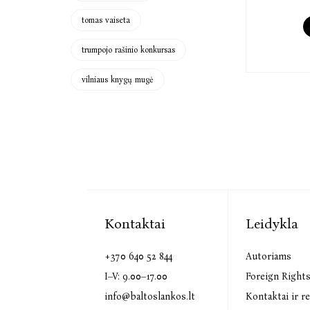
tomas vaiseta
trumpojo rašinio konkursas
vilniaus knygų mugė
Kontaktai
Leidykla
+370 640 52 844
Autoriams
I–V: 9.00–17.00
Foreign Right
info@baltoslankos.lt
Kontaktai ir re