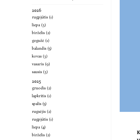
2026
rugpjūtis (1)
liepa (3)
birželis (2)
gegužė (1)
balandis (5)
kovas (3)
vasaris (9)
sausis (3)
2025
gruodis (2)
lapkritis (1)
spalis (5)
rugsėjis (2)
rugpjūtis (1)
liepa (4)
K
birželis (2)