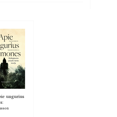
ie ungurius
s:
nsson