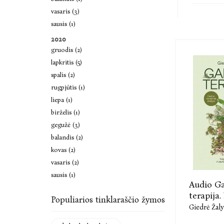
vasaris (3)
sausis (1)
2020
gruodis (2)
lapkritis (5)
spalis (2)
rugpjūtis (1)
liepa (1)
birželis (1)
gegužė (3)
balandis (2)
kovas (2)
vasaris (2)
sausis (1)
Audio G
terapija. 
Populiarios tinklaraščio žymos
Giedrė Žaly