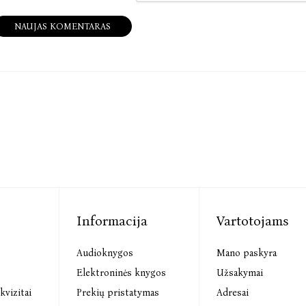
NAUJAS KOMENTARAS
Informacija
Vartotojams
Audioknygos
Mano paskyra
s
Elektroninės knygos
Užsakymai
kvizitai
Prekių pristatymas
Adresai