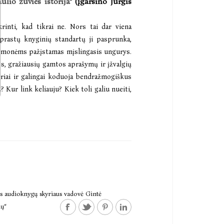
lio žuvies istorija“
(įgarsino Jurgis
krinti, kad tikrai ne. Nors tai dar viena
įprastų knyginių standartų ji pasprunka,
r žmonėms pažįstamas mįslingasis ungurys.
s, gražiausių gamtos aprašymų ir įžvalgių
triai ir galingai koduoja bendražmogiškus
Kur link keliauju? Kiek toli galiu nueiti,
los audioknygų skyriaus vadovė Gintė
nų“