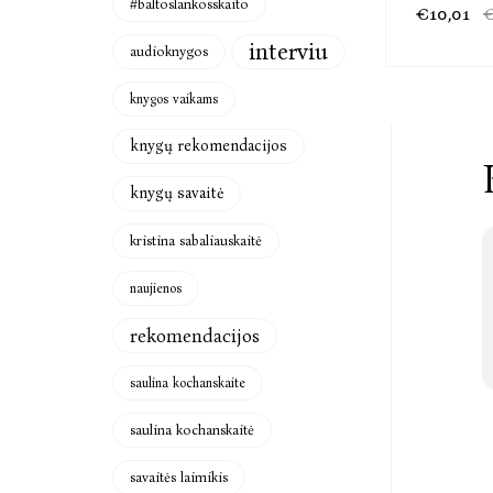
#baltoslankosskaito
€10,01
€
interviu
audioknygos
knygos vaikams
knygų rekomendacijos
knygų savaitė
kristina sabaliauskaitė
naujienos
rekomendacijos
saulina kochanskaite
saulina kochanskaitė
savaitės laimikis