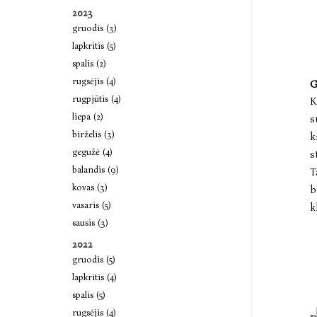
2023
gruodis (3)
lapkritis (5)
spalis (2)
rugsėjis (4)
G
rugpjūtis (4)
K
liepa (2)
s
birželis (3)
k
gegužė (4)
s
balandis (9)
T
kovas (3)
b
vasaris (5)
k
sausis (3)
2022
gruodis (5)
lapkritis (4)
spalis (5)
rugsėjis (4)