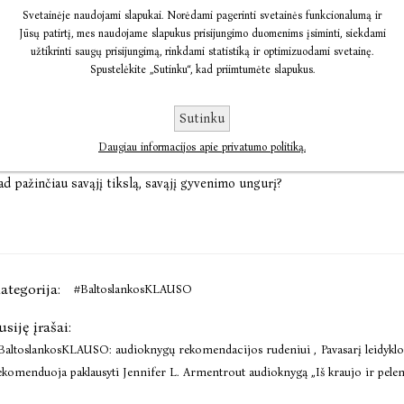
atrik Svensson „Apie ungurius ir žmones: mįslingiausios pasau
Svetainėje naudojami slapukai. Norėdami pagerinti svetainės funkcionalumą ir
amaševičius).
Jūsų patirtį, mes naudojame slapukus prisijungimo duomenims įsiminti, siekdami
ei pagalvosite, kad tai knyga, labiausiai tinkama žvejams, galiu užti
užtikrinti saugų prisijungimą, rinkdami statistiką ir optimizuodami svetainę.
amtiška knyga, bet iš tiesų nuo žanro rėmų, literatūrinių klišių ir 
Spustelėkite „Sutinku“, kad priimtumėte slapukus.
raslysta ir neapčiuopta išsirango taip, kaip tas sunkiai pagaunamas i
unkiai su kuo nors palyginama, nuostabiai įdomi, netikėtos informacijo
Sutinku
aralelių pilna knyga. Pasakojimuose apie ungurio istoriją autorius jau
Daugiau informacijos apie privatumo politiką.
lausimus apie kiekvieno mūsų gyvenimą ir mirtį: kas aš esu? Iš kur esu? 
ad pažinčiau savąjį tikslą, savąjį gyvenimo ungurį?
ategorija:
#BaltoslankosKLAUSO
usiję įrašai:
BaltoslankosKLAUSO: audioknygų rekomendacijos rudeniui
,
Pavasarį leidyk
ekomenduoja paklausyti Jennifer L. Armentrout audioknygą „Iš kraujo ir pele