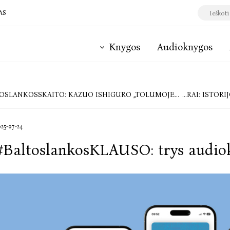
AS
Knygos
Audioknygos
SLANKOSSKAITO: KAZUO ISHIGURO „TOLUMOJE BLYŠKIOS KALVOS“
TOP 10 „BALTŲ LANK
025-07-24
#BaltoslankosKLAUSO: trys audiok