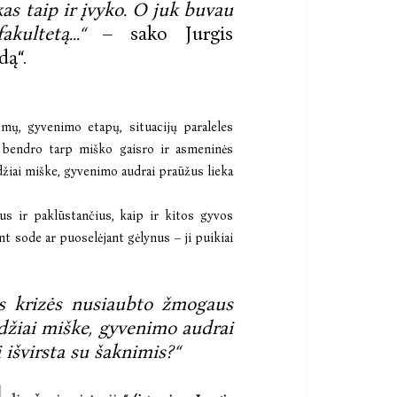
as taip ir įvyko. O juk buvau
ultetą...“
– sako Jurgis
dą“.
mų, gyvenimo etapų, situacijų paraleles
as bendro tarp miško gaisro ir asmeninės
žiai miške, gyvenimo audrai praūžus lieka
us ir paklūstančius, kaip ir kitos gyvos
t sode ar puoselėjant gėlynus – ji puikiai
s krizės nusiaubto žmogaus
džiai miške, gyvenimo audrai
i išvirsta su šaknimis?“