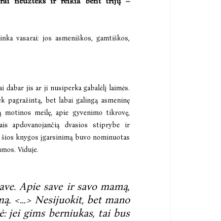
krai neužteks ir reikia bent trijų –
nka vasarai: jos asmeniškos, gamtiškos,
i dabar jis ar ji nusiperka gabalėlį laimės.
iek pagražintą, bet labai galingą asmeninę
ią motinos meilę, apie gyvenimo tikrovę,
ais apdovanojančią dvasios stiprybe ir
 šios knygos įgarsinimą buvo nominuotas
umos. Viduje.
save. Apie save ir savo mamą,
ą. <...> Nesijuokit, bet mano
 jei gims berniukas, tai bus