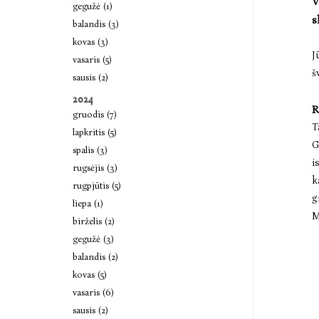
V
gegužė (1)
s
balandis (3)
kovas (3)
J
vasaris (5)
š
sausis (2)
2024
R
gruodis (7)
T
lapkritis (5)
G
spalis (3)
i
rugsėjis (3)
k
rugpjūtis (5)
g
liepa (1)
M
birželis (2)
gegužė (3)
balandis (2)
kovas (5)
vasaris (6)
sausis (2)