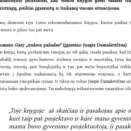
alantiejūtė įsitikinusi, kad vienos knygos gerai vasarai ti
kirtingų, puikiai įgarsintų ir tinkamų visoms situacijoms.
ūsų dėmesiui trys Linos rekomenduojamos knygos, kurios puikiai ti
viesios ir gilios tuo pat metu.
omain Gary „Aušros pažadas“ (įgarsino Jurgis Damaševičius).
ai knyga, kurią perkančiam žmogui, jei tik galiu, visada pasakau, kad šta
abalėlį šviesos, gero humoro, švelnios ironijos ir nuostabią, tiesa, k
storiją. Istoriją apie besąlygišką ir tuo pat metu beprotiškai reikl
artais į šipulius sudaužančią ką tik užgimusias svajones, o kart
ražiausiais žmogiškais ryšiais. Ir tikrai ne veltui
Jurgis Damaševičius
už
etų balso apdovanojimui. Tai audioknyga ieškantiesiems vasariškos šil
„Toje knygoje aš skaičiau ir pasakojau apie 
kuri taip pat projektavo ir kūrė mano gyvenim
mama buvo gyvenimo projektuotoja, ji pasakė: