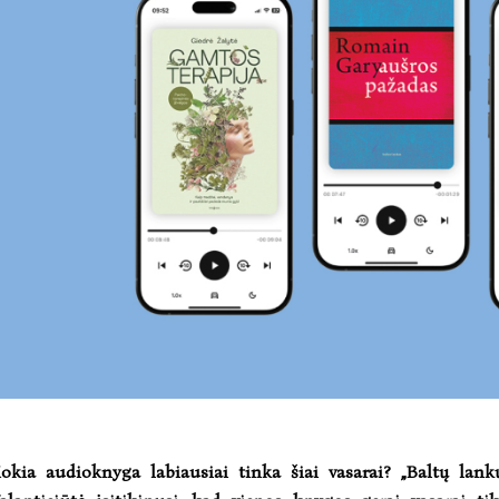
okia audioknyga labiausiai tinka šiai vasarai? „Baltų lank