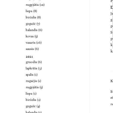
P
rugpjūtis (10)
D
liepa (8)
J
birželis (8)
g
gegužė (7)
p
balandis (6)
S
kovas (5)
p
vasaris (16)
k
sausis (6)
k
2021
gruodis (6)
lapkritis (3)
spalis (1)
K
rugsėjis (1)
rugpjūtis (5)
S
liepa (1)
#
birželis (2)
r
gegužė (4)
balandis (1)