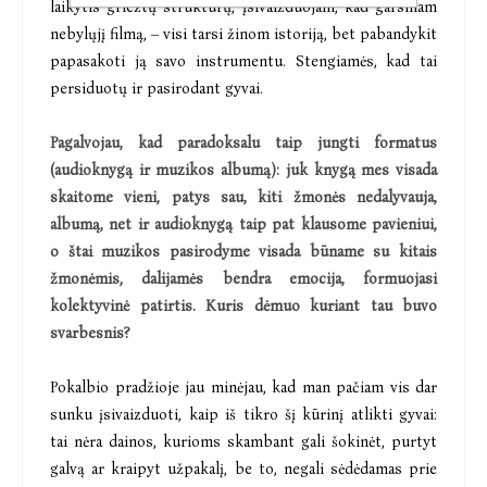
laikytis griežtų struktūrų, įsivaizduojam, kad garsinam
nebylųjį filmą, – visi tarsi žinom istoriją, bet pabandykit
papasakoti ją savo instrumentu. Stengiamės, kad tai
persiduotų ir pasirodant gyvai.
Pagalvojau, kad paradoksalu taip jungti formatus
(audioknygą ir muzikos albumą): juk knygą mes visada
skaitome vieni, patys sau, kiti žmonės nedalyvauja,
albumą, net ir audioknygą taip pat klausome pavieniui,
o štai muzikos pasirodyme visada būname su kitais
žmonėmis, dalijamės bendra emocija, formuojasi
kolektyvinė patirtis. Kuris dėmuo kuriant tau buvo
svarbesnis?
Pokalbio pradžioje jau minėjau, kad man pačiam vis dar
sunku įsivaizduoti, kaip iš tikro šį kūrinį atlikti gyvai:
tai nėra dainos, kurioms skambant gali šokinėt, purtyt
galvą ar kraipyt užpakalį, be to, negali sėdėdamas prie