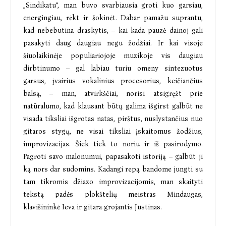
„Sindikatu“, man buvo svarbiausia groti kuo garsiau,
energingiau, rėkt ir šokinėt. Dabar pamažu suprantu,
kad nebebūtina draskytis, – kai kada pauzė dainoj gali
pasakyti daug daugiau negu žodžiai. Ir kai visoje
šiuolaikinėje populiariojoje muzikoje vis daugiau
dirbtinumo – gal labiau turiu omeny sintezuotus
garsus, įvairius vokalinius procesorius, keičiančius
balsą, – man, atvirkščiai, norisi atsigręžt prie
natūralumo, kad klausant būtų galima išgirst galbūt ne
visada tiksliai išgrotas natas, pirštus, nuslystančius nuo
gitaros stygų, ne visai tiksliai įskaitomus žodžius,
improvizacijas. Šiek tiek to noriu ir iš pasirodymo.
Pagroti savo malonumui, papasakoti istoriją – galbūt ji
ką nors dar sudomins. Kadangi repą bandome jungti su
tam tikromis džiazo improvizacijomis, man skaityti
tekstą padės plokštelių meistras Mindaugas,
klavišininkė Ieva ir gitara grojantis Justinas.