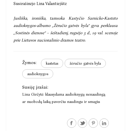
Susirašinėjo Lina Valantiejūtė
Jusliška, ironiška, tamsoka Kastyčio Sarnicko-Kasteto
audioknygos-albumo „Žėručio gatvės byla“ gyva perklausa
„Sostinės dienose“ – šeštadienį, rugsėjo 3 d., 19 val. scenoje
prie Lietuvos nacionalinio dramos teatro.
Žymos:
kastetas
žėručio gatvės byla
audioknygos
Susiję įrašai:
Lina Girčytė: klausydama audioknygų nenaudingą
ar nuobodų laiką paverčiu naudingu ir smagiu