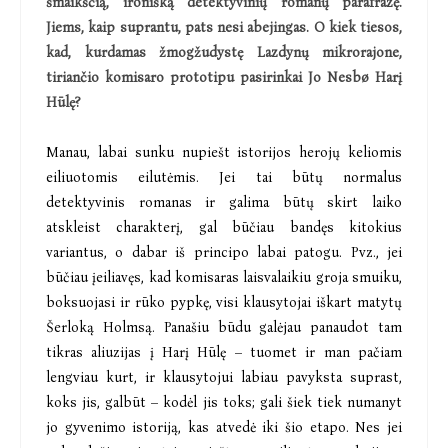
šmaikščią, ironišką detektyvinių romanų parafrazę.
Jiems, kaip suprantu, pats nesi abejingas. O kiek tiesos,
kad, kurdamas žmogžudystę Lazdynų mikrorajone,
tiriančio komisaro prototipu pasirinkai Jo Nesbø Harį
Hūlę?
Manau, labai sunku nupiešt istorijos herojų keliomis
eiliuotomis eilutėmis. Jei tai būtų normalus
detektyvinis romanas ir galima būtų skirt laiko
atskleist charakterį, gal būčiau bandęs kitokius
variantus, o dabar iš principo labai patogu. Pvz., jei
būčiau įeiliavęs, kad komisaras laisvalaikiu groja smuiku,
boksuojasi ir rūko pypkę, visi klausytojai iškart matytų
Šerloką Holmsą. Panašiu būdu galėjau panaudot tam
tikras aliuzijas į Harį Hūlę – tuomet ir man pačiam
lengviau kurt, ir klausytojui labiau pavyksta suprast,
koks jis, galbūt – kodėl jis toks; gali šiek tiek numanyt
jo gyvenimo istoriją, kas atvedė iki šio etapo. Nes jei