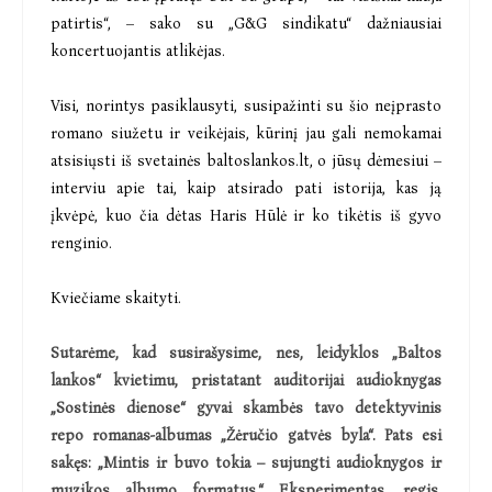
patirtis“, – sako su „G&G sindikatu“ dažniausiai
koncertuojantis atlikėjas.
Visi, norintys pasiklausyti, susipažinti su šio neįprasto
romano siužetu ir veikėjais, kūrinį jau gali nemokamai
atsisiųsti iš svetainės baltoslankos.lt, o jūsų dėmesiui –
interviu apie tai, kaip atsirado pati istorija, kas ją
įkvėpė, kuo čia dėtas Haris Hūlė ir ko tikėtis iš gyvo
renginio.
Kviečiame skaityti.
Sutarėme, kad susirašysime, nes, leidyklos „Baltos
lankos“ kvietimu, pristatant auditorijai audioknygas
„Sostinės dienose“ gyvai skambės tavo detektyvinis
repo romanas-albumas „Žėručio gatvės byla“. Pats esi
sakęs: „Mintis ir buvo tokia – sujungti audioknygos ir
muzikos albumo formatus.“ Eksperimentas, regis,