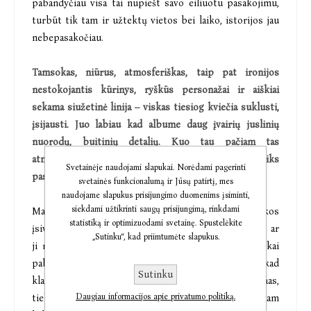
pabandyčiau visa tai nupiešt savo eiliuotu pasakojimu,
turbūt tik tam ir užtektų vietos bei laiko, istorijos jau
nebepasakočiau.
Tamsokas, niūrus, atmosferiškas, taip pat ironijos
nestokojantis kūrinys, ryškūs personažai ir aiškiai
sekama siužetinė linija – viskas tiesiog kviečia suklusti,
įsijausti. Juo labiau kad albume daug įvairių juslinių
nuorodų, buitinių detalių. Kuo tau pačiam tas
atmosferiškumas pasirodė svarbus? Ar jis išliks
Svetainėje naudojami slapukai. Norėdami pagerinti
pasirodant gyvai?
svetainės funkcionalumą ir Jūsų patirtį, mes
naudojame slapukus prisijungimo duomenims įsiminti,
siekdami užtikrinti saugų prisijungimą, rinkdami
Man patinka tiek skaitant, tiek klausant muzikos
statistiką ir optimizuodami svetainę. Spustelėkite
įsivaizduot aplinką: tuo metu lyja, o gal šviečia saulė, ar
„Sutinku“, kad priimtumėte slapukus.
ji ryški, kokie plakatai kambary ant sienos. Savotiškai
pabandžiau perteikti ir savo pasakojimą, kad
Sutinku
klausytojas galvoje matytų tarsi filmą. Tiek įrašydamas,
Daugiau informacijos apie privatumo politiką.
tiek atlikdamas gyvai aš muzikantų prašau: nesistengiam