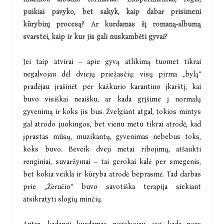
puikiai pavyko, bet sakyk, kaip dabar prisimeni
kūrybinį procesą? Ar kurdamas šį romaną-albumą
svarstei, kaip ir kur jis gali nuskambėti gyvai?
Jei taip atvirai – apie gyvą atlikimą tuomet tikrai
negalvojau dėl dviejų priežasčių: visų pirma „bylą“
pradėjau įrašinėt per kažkurio karantino įkarštį, kai
buvo visiškai neaišku, ar kada grįšime į normalų
gyvenimą ir koks jis bus. Žvelgiant atgal, tokios mintys
gal atrodo juokingos, bet vienu metu tikrai atrodė, kad
įprastas mūsų, muzikantų, gyvenimas nebebus toks,
koks buvo. Beveik dveji metai ribojimų, atšaukti
renginiai, suvaržymai – tai gerokai kalė per smegenis,
bet kokia veikla ir kūryba atrodė beprasmė. Tad darbas
prie „Žėručio“ buvo savotiška terapija siekiant
atsikratyti slogių minčių.