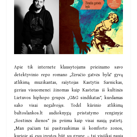
Apie tik internete klausytojams prieinamo savo
detektyvinio repo romano „Žėručio gatvės byla“ gyvą
atlikimą muzikantas, rašytojas Kastytis Sarnickas,
geriau visuomenei žinomas kaip Kastetas iš kultinės
Lietuvos hiphopo grupės „G&G sindikatas“, kurdamas
sako visai negalvojęs. Todėl kūrinio atlikimą
baltoslankos.lt audioknygų pristatymo renginyje
„Sostinės dienos“ jis priima kaip visai naują patirtį.
„Man pačiam tai pasitraukimas iš komforto zonos,
kurioje aš esu įpratęs būt su grupe, – tai visiškai nauja