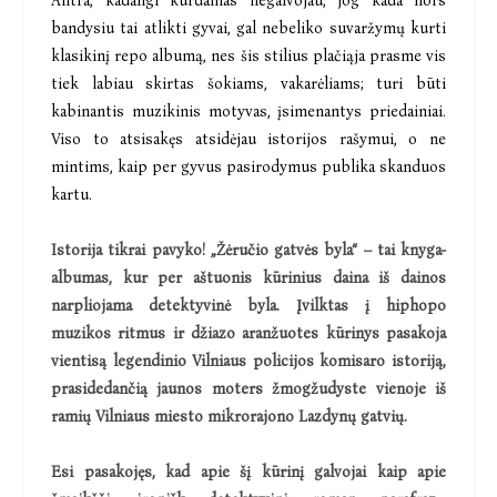
Antra, kadangi kurdamas negalvojau, jog kada nors
bandysiu tai atlikti gyvai, gal nebeliko suvaržymų kurti
klasikinį repo albumą, nes šis stilius plačiąja prasme vis
tiek labiau skirtas šokiams, vakarėliams; turi būti
kabinantis muzikinis motyvas, įsimenantys priedainiai.
Viso to atsisakęs atsidėjau istorijos rašymui, o ne
mintims, kaip per gyvus pasirodymus publika skanduos
kartu.
Istorija tikrai pavyko! „Žėručio gatvės byla“ – tai knyga-
albumas, kur per aštuonis kūrinius daina iš dainos
narpliojama detektyvinė byla. Įvilktas į hiphopo
muzikos ritmus ir džiazo aranžuotes kūrinys pasakoja
vientisą legendinio Vilniaus policijos komisaro istoriją,
prasidedančią jaunos moters žmogžudyste vienoje iš
ramių Vilniaus miesto mikrorajono Lazdynų gatvių.
Esi pasakojęs, kad apie šį kūrinį galvojai kaip apie