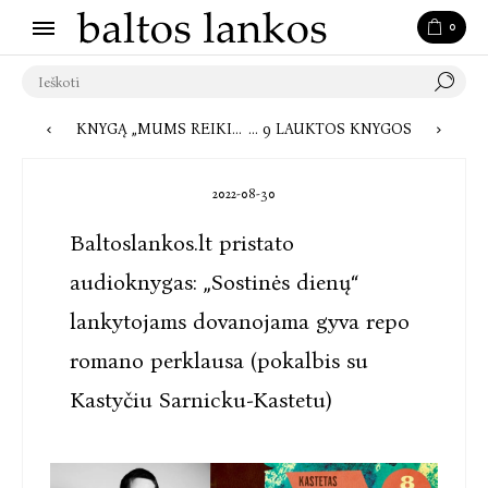
0
KNYGĄ „MUMS REIKIA VADO?“ ĮGARSINĘS MAŽVYDAS JASTRAMSKIS: GAVAU GERĄ PAMOKĄ
RUDENS NAUJIENOS: NET 9 LAUKTOS KNYGOS
2022-08-30
Baltoslankos.lt pristato
audioknygas: „Sostinės dienų“
lankytojams dovanojama gyva repo
romano perklausa (pokalbis su
Kastyčiu Sarnicku-Kastetu)