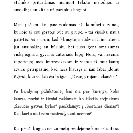
staliuko pritardamas niūniuot teksto melodijos ar
susikibęs su kitais už parankių linguot.
Man pačiam tai pasitraukimas iš komforto zonos,
kurioje aš esu įpratęs būt su grupe, – tai visiškai nauja
patirtis. Aš manau, kad klausytojai didžia dalimi ateina
jau susipažinę su kūriniu, bet juos gena smalsumas
viską išgirsti gyvai iš autoriaus lūpų. Nors, va, neseniai
repeticijoj mes improvizavom ir vienas iš muzikantų
atvirai prisipažino, kad nėra klausęs ir jam labai įdomu
išgirst, kuo viskas čia baigsis. „Davai, grojam sekančią!“
Po bandymų palukštenti, kas čia per kūrinys, koks
žanras, norisi ir tiesiai paklausti: ko tikėtis atėjusiems
„Žėručio gatvės bylos“ pasiklausyt į „Sostinės dienas“?
Kas kartu su tavim pasirodys ant scenos?
Kai prieš daugiau nei 20 metų pradėjome koncertuoti su