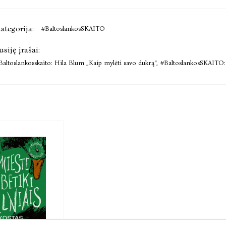
ategorija:
#BaltoslankosSKAITO
usiję įrašai:
Baltoslankosskaito: Hila Blum „Kaip mylėti savo dukrą“
,
#BaltoslankosSKAITO: 