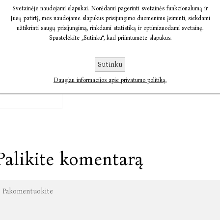
Svetainėje naudojami slapukai. Norėdami pagerinti svetainės funkcionalumą ir
Jūsų patirtį, mes naudojame slapukus prisijungimo duomenims įsiminti, siekdami
užtikrinti saugų prisijungimą, rinkdami statistiką ir optimizuodami svetainę.
Spustelėkite „Sutinku“, kad priimtumėte slapukus.
ebetiki
ielkūnas
Sutinku
Daugiau informacijos apie privatumo politiką.
14,44
Palikite komentarą