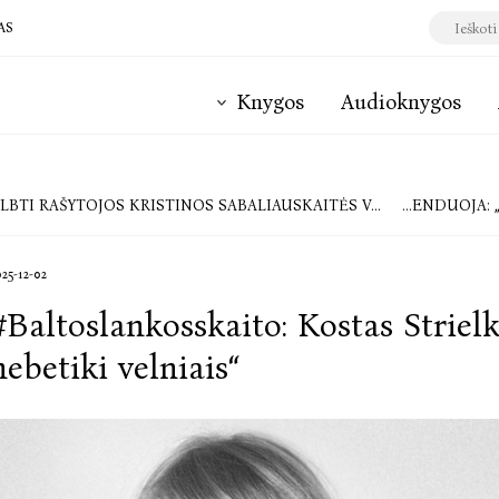
AS
Knygos
Audioknygos
YTOJOS KRISTINOS SABALIAUSKAITĖS VARDO TRUMPOJO RAŠINIO KONKURSO „MANO BAISIAUSIA DISTOPIJA“ NUGALĖTOJAI
VYRIAUSIOJI RED
025-12-02
#Baltoslankosskaito: Kostas Striel
nebetiki velniais“