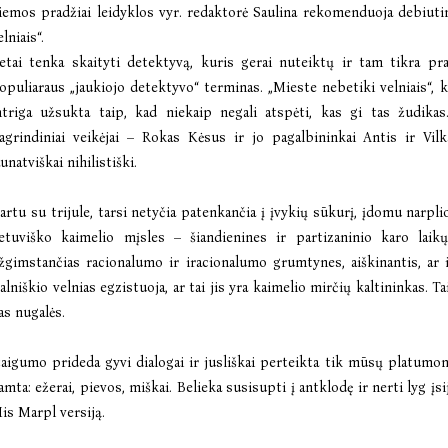
iemos pradžiai leidyklos vyr. redaktorė Saulina rekomenduoja debiuti
elniais“.
etai tenka skaityti detektyvą, kuris gerai nuteiktų ir tam tikra pr
opuliaraus „jaukiojo detektyvo“ terminas. „Mieste nebetiki velniais“, k
ntriga užsukta taip, kad niekaip negali atspėti, kas gi tas žudik
agrindiniai veikėjai – Rokas Kėsus ir jo pagalbininkai Antis ir Vi
aunatviškai nihilistiški.
artu su trijule, tarsi netyčia patenkančia į įvykių sūkurį, įdomu narp
ietuviško kaimelio mįsles – šiandienines ir partizaninio karo lai
žgimstančias racionalumo ir iracionalumo grumtynes, aiškinantis, ar 
alniškio velnias egzistuoja, ar tai jis yra kaimelio mirčių kaltininkas. T
as nugalės.
taigumo prideda gyvi dialogai ir jusliškai perteikta tik mūsų platumo
amta: ežerai, pievos, miškai. Belieka susisupti į antklodę ir nerti lyg įs
is Marpl versiją.