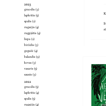
2023
gruodis (3)
K
lapkritis (5)
spalis (2)
S
rugsėjis (4)
#
rugpjūtis (4)
liepa (2)
birželis (3)
gegužė (4)
balandis (9)
kovas (3)
vasaris (5)
sausis (3)
2022
gruodis (5)
lapkritis (4)
spalis (5)
rugsėjis (4)