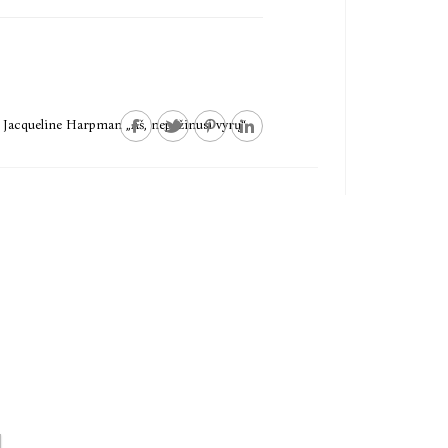
Jacqueline Harpman „Aš, nepažinusi vyrų“