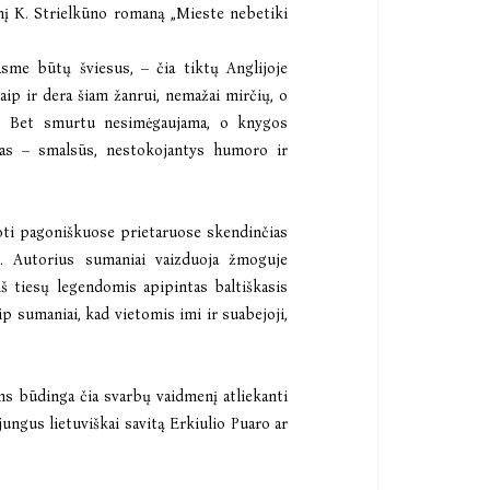
nį K. Strielkūno romaną „Mieste nebetiki
asme būtų šviesus, – čia tiktų Anglijoje
aip ir dera šiam žanrui, nemažai mirčių, o
as. Bet smurtu nesimėgaujama, o knygos
lkas – smalsūs, nestokojantys humoro ir
lioti pagoniškuose prietaruose skendinčias
kų. Autorius sumaniai vaizduoja žmoguje
iš tiesų legendomis apipintas baltiškasis
aip sumaniai, kad vietomis imi ir suabejoji,
ms būdinga čia svarbų vaidmenį atliekanti
ijungus lietuviškai savitą Erkiulio Puaro ar