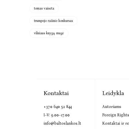
tomas vaiseta
trumpojo rašinio konkursas
vilniaus knygų mugė
Kontaktai
Leidykla
+370 640 52 844
Autoriams
I–V: 9.00–17.00
Foreign Right
info@baltoslankos.lt
Kontaktai ir re