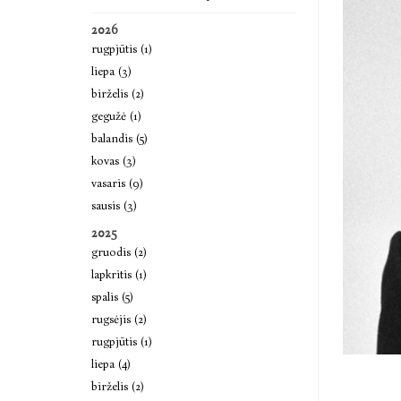
2026
rugpjūtis (1)
liepa (3)
birželis (2)
gegužė (1)
balandis (5)
kovas (3)
vasaris (9)
sausis (3)
2025
gruodis (2)
lapkritis (1)
spalis (5)
rugsėjis (2)
rugpjūtis (1)
liepa (4)
birželis (2)