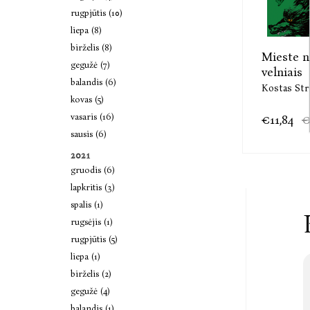
rugpjūtis (10)
liepa (8)
birželis (8)
Mieste n
gegužė (7)
velniais
balandis (6)
Kostas Str
kovas (5)
vasaris (16)
€11,84
€
sausis (6)
2021
gruodis (6)
lapkritis (3)
spalis (1)
rugsėjis (1)
rugpjūtis (5)
liepa (1)
birželis (2)
gegužė (4)
balandis (1)