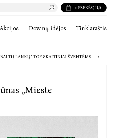
0
PREKĖS(-IŲ)
Akcijos
Dovanų idėjos
Tinklaraštis
AKTORĖ REKOMENDUOJA: „BALTŲ LANKŲ“ TOP SKAITINIAI ŠVENTĖMS
kūnas „Mieste