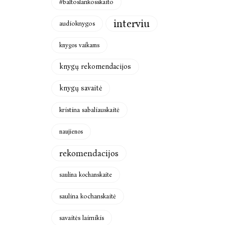
#baltoslankosskaito
interviu
audioknygos
knygos vaikams
knygų rekomendacijos
knygų savaitė
kristina sabaliauskaitė
naujienos
rekomendacijos
saulina kochanskaite
saulina kochanskaitė
savaitės laimikis