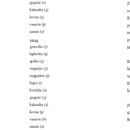
gegužė (1)
Ž
balandis (3)
v
kovas (3)
R
vasaris (5)
p
sausis (2)
i
p
2024
gruodis (7)
j
lapkritis (5)
spalis (3)
K
rugsėjis (3)
l
rugpjūtis (5)
u
liepa (1)
K
birželis (2)
k
gegužė (3)
balandis (2)
Į
kovas (5)
g
vasaris (6)
M
sausis (2)