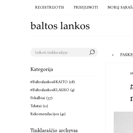
REGISTRUOTIS
PRISIJUNGTI
NORŲ SĄRAŠ
PASKELBTI RAŠ
Kategorija
2
#BaltoslankosSKAITO (18)
#BaltoslankosKLAUSO (4)
Pokalbiai (37)
Tekstai (11)
Rekomendacijos (41)
Tinklaraščio archyvas