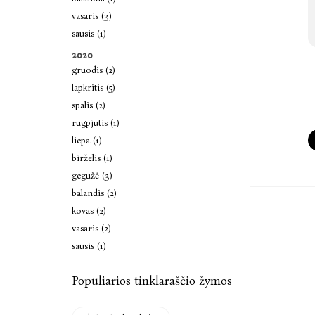
vasaris (3)
sausis (1)
2020
gruodis (2)
lapkritis (5)
spalis (2)
rugpjūtis (1)
liepa (1)
birželis (1)
gegužė (3)
balandis (2)
kovas (2)
vasaris (2)
sausis (1)
Populiarios tinklaraščio žymos