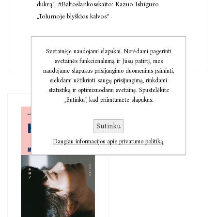
dukrą“
,
#Baltoslankosskaito: Kazuo Ishiguro
„Tolumoje blyškios kalvos“
Svetainėje naudojami slapukai. Norėdami pagerinti
svetainės funkcionalumą ir Jūsų patirtį, mes
naudojame slapukus prisijungimo duomenims įsiminti,
siekdami užtikrinti saugų prisijungimą, rinkdami
statistiką ir optimizuodami svetainę. Spustelėkite
„Sutinku“, kad priimtumėte slapukus.
Sutinku
Daugiau informacijos apie privatumo politiką.