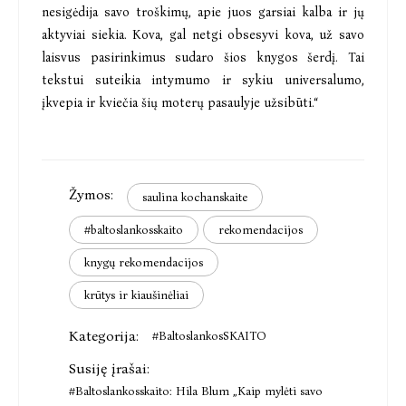
nesigėdija savo troškimų, apie juos garsiai kalba ir jų
aktyviai siekia. Kova, gal netgi obsesyvi kova, už savo
laisvus pasirinkimus sudaro šios knygos šerdį. Tai
tekstui suteikia intymumo ir sykiu universalumo,
įkvepia ir kviečia šių moterų pasaulyje užsibūti.“
Žymos:
saulina kochanskaite
#baltoslankosskaito
rekomendacijos
knygų rekomendacijos
krūtys ir kiaušinėliai
Kategorija:
#BaltoslankosSKAITO
Susiję įrašai:
#Baltoslankosskaito: Hila Blum „Kaip mylėti savo