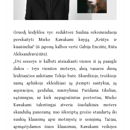
Gruodį leidyklos vyr. redaktorė Saulina rekomenduoja
perskaityti Mieko Kawakami knygą „Krūtys ir
kiaušinėliai“ (iš japonų kalbos vertė Gabija Enciūtė, Rūta
Aleksandravičiūtė).
„Dvi seserys ir kalbėti atsisakanti vienos iš jų paauglė
dukra – trys vienišos moterys, alsią vasaros dieną
leidžiančios ankštame Tokijo bute. Skurdžioje, troškioje
namų aplinkoje skleidžiasi jų įtempti santykiai, jų
aspiracijos, geiduliai, nusivylimai. Piešdama tikslius,
sąžiningus, nė kiek nepagražintus portretus, Mieko
Kawakami talentingai atveria šiuolaikinės moters
skaudulių panoramą: nuo iškreiptų grožio standartų iki
sunkių klausimų apie motinystę ir senėjimą. Tačiau,
apmąstydamos šiuos klausimus, Kawakami veikėjos