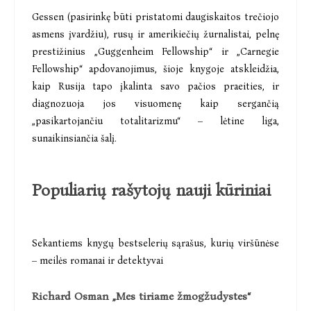
Gessen (pasirinkę būti pristatomi daugiskaitos trečiojo
asmens įvardžiu), rusų ir amerikiečių žurnalistai, pelnę
prestižinius „Guggenheim Fellowship“ ir „Carnegie
Fellowship“ apdovanojimus, šioje knygoje atskleidžia,
kaip Rusija tapo įkalinta savo pačios praeities, ir
diagnozuoja jos visuomenę kaip sergančią
„pasikartojančiu totalitarizmu“ – lėtine liga,
sunaikinsiančia šalį.
Populiarių rašytojų nauji kūriniai
Sekantiems knygų bestselerių sąrašus, kurių viršūnėse
– meilės romanai ir detektyvai
Richard Osman „Mes tiriame žmogžudystes“