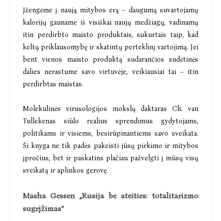
Įžengėme į naują mitybos erą – daugumą suvartojamų
kalorijų gauname iš visiškai naujų medžiagų, vadinamų
itin perdirbto maisto produktais, sukurtais taip, kad
keltų priklausomybę ir skatintų perteklinį vartojimą. Jei
bent vienos maisto produktą sudarančios sudėtinės
dalies nerastume savo virtuvėje, veikiausiai tai – itin
perdirbtas maistas.
Molekulinės virusologijos mokslų daktaras Ch. van
Tullekenas siūlo realius sprendimus gydytojams,
politikams ir visiems, besirūpinantiems savo sveikata.
Ši knyga ne tik padės pakeisti jūsų pirkimo ir mitybos
įpročius, bet ir paskatins plačiau pažvelgti į mūsų visų
sveikatą ir aplinkos gerovę.
Masha Gessen „Rusija be ateities: totalitarizmo
sugrįžimas“