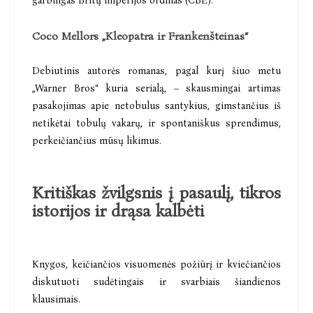
garbingas Britų imperijos ordinas (CBE).
Coco Mellors „Kleopatra ir Frankenšteinas“
Debiutinis autorės romanas, pagal kurį šiuo metu
„Warner Bros“ kuria serialą, – skausmingai artimas
pasakojimas
apie netobulus santykius, gimstančius iš
netikėtai tobulų vakarų, ir spontaniškus sprendimus,
perkeičiančius mūsų likimus.
Kritiškas žvilgsnis į pasaulį, tikros
istorijos ir drąsa kalbėti
Knygos, keičiančios visuomenės požiūrį ir kviečiančios
diskutuoti sudėtingais ir svarbiais šiandienos
klausimais.