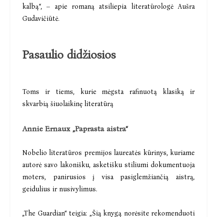
kalbą“, – apie romaną atsiliepia literatūrologė Aušra
Gudavičiūtė.
Pasa
ulio didžiosios
Toms ir tiems, kurie mėgsta rafinuotą klasiką ir
skvarbią šiuolaikinę literatūrą
Annie Ernaux „Paprasta aistra“
Nobelio literatūros premijos laureatės kūrinys, kuriame
autorė savo lakonišku, asketišku stiliumi dokumentuoja
moters, panirusios į visa pasiglemžiančią aistrą,
geidulius ir nusivylimus.
„The Guardian“ teigia: „Šią knygą norėsite rekomenduoti