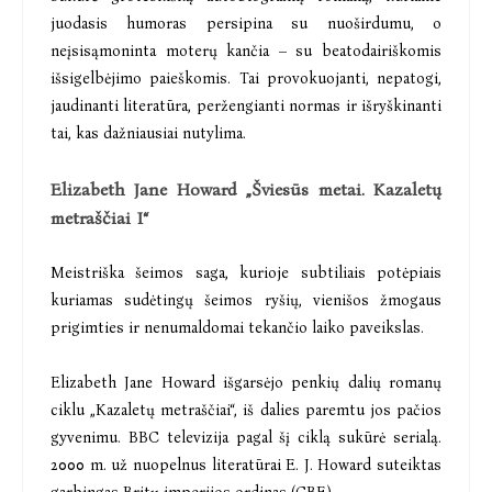
juodasis humoras persipina su nuoširdumu, o
neįsisąmoninta moterų kančia – su beatodairiškomis
išsigelbėjimo paieškomis. Tai provokuojanti, nepatogi,
jaudinanti literatūra, peržengianti normas ir išryškinanti
tai, kas dažniausiai nutylima.
Elizabeth Jane Howard „Šviesūs metai. Kazaletų
metraščiai I“
Meistriška šeimos saga, kurioje subtiliais potėpiais
kuriamas sudėtingų šeimos ryšių, vienišos žmogaus
prigimties ir nenumaldomai tekančio laiko paveikslas.
Elizabeth Jane Howard išgarsėjo penkių dalių romanų
ciklu „Kazaletų metraščiai“, iš dalies paremtu jos pačios
gyvenimu. BBC televizija pagal šį ciklą sukūrė serialą.
2000 m. už nuopelnus literatūrai E. J. Howard suteiktas