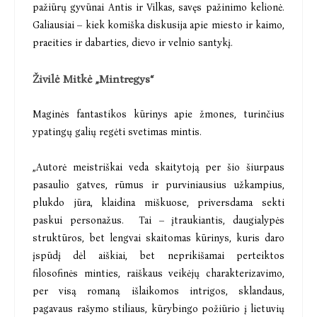
pažiūrų gyvūnai Antis ir Vilkas, savęs pažinimo kelionė.
Galiausiai – kiek komiška diskusija apie miesto ir kaimo,
praeities ir dabarties, dievo ir velnio santykį.
Živilė Mitkė „Mintregys“
Maginės fantastikos kūrinys apie žmones, turinčius
ypatingų galių regėti svetimas mintis.
„Autorė meistriškai veda skaitytoją per šio šiurpaus
pasaulio gatves, rūmus ir purviniausius užkampius,
plukdo jūra, klaidina miškuose, priversdama sekti
paskui personažus. Tai – įtraukiantis, daugialypės
struktūros, bet lengvai skaitomas kūrinys, kuris daro
įspūdį dėl aiškiai, bet neprikišamai perteiktos
filosofinės minties, raiškaus veikėjų charakterizavimo,
per visą romaną išlaikomos intrigos, sklandaus,
pagavaus rašymo stiliaus, kūrybingo požiūrio į lietuvių