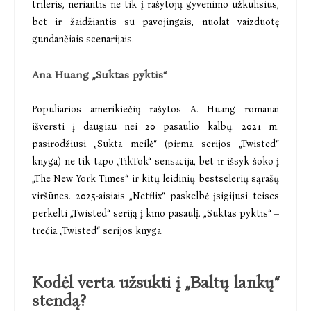
trileris, neriantis ne tik į rašytojų gyvenimo užkulisius,
bet ir žaidžiantis su pavojingais, nuolat vaizduotę
gundančiais scenarijais.
Ana Huang „Suktas pyktis“
Populiarios amerikiečių rašytos A. Huang romanai
išversti į daugiau nei 20 pasaulio kalbų. 2021 m.
pasirodžiusi „Sukta meilė“ (pirma serijos „Twisted“
knyga) ne tik tapo „TikTok“ sensacija, bet ir išsyk šoko į
„The New York Times“ ir kitų leidinių bestselerių sąrašų
viršūnes. 2025-aisiais „Netflix“ paskelbė įsigijusi teises
perkelti „Twisted“ seriją į kino pasaulį. „Suktas pyktis“ –
trečia „Twisted“ serijos knyga.
Kodėl verta užsukti į „Baltų lankų“
stendą?