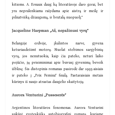
kitiems. A. Ernaux daug ką literatūroje daro gerai, bet
yra nepralenkiama rašydama apie aistrą ir meilę: ir
pilnatvišką džiaugsmą, ir brutalų nuopuolį.“
Jacqueline Harpman „Aš, nepažinusi vyrų“
Belangėje erdvėje, įkalintos narve, gyvena
keturiasdešimt moterų. Nuolat stebimos sargybinių
vyrų, jos nenutuokia, kaip čia pateko, neturi laiko
pojūčio, jų prisiminimai apie buvusį gyvenimą beveik
išblėsę. Šis distopinis romanas pasirodė dar 1995-aisiais
ir pateko į „Prix Femina“ finalą. Pastaraisiais metais
kūrinys iš naujo atrastas daugelio skaitytojų.
Aurora Venturini „Pusseserės“
Argentinos literatūros fenomenas. Aurora Venturini
sukūrė groteskišką autobiografinį romaną, kuriame