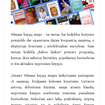
Vilniaus knygų mugė – tai metas, kai leidyklos lentynos
prisipildo dar spaustuvės dažais kvepiančių naujienų, o
skaitytojai kviečiami į intelektualius nuotykius. Šiais
metais leidykla „Baltos lankos“ pristato programą,
kurioje dera aukštoji literatūra, populiarieji bestseleriai
ir itin aktualios negrožinės knygos.
„Šiemet Vilniaus knygų mugės lankytojams parengėme
16 naujienų. Žvelgiame keliomis kryptimis: Lietuvos
autorių debiutiniai kūriniai, naujai atrasta klasika,
negrožinės knygos svarbiomis temomis, pasauliniai
bestseleriai. Išskirčiau savo laiką pralenkusių, stiprių
moterų istorijas: tai ir nobelistės Annie Ernaux