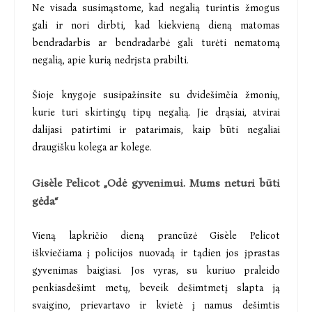
Ne visada susimąstome, kad negalią turintis žmogus
gali ir nori dirbti, kad kiekvieną dieną matomas
bendradarbis ar bendradarbė gali turėti nematomą
negalią, apie kurią nedrįsta prabilti.
Šioje knygoje susipažinsite su dvidešimčia žmonių,
kurie turi skirtingų tipų negalią. Jie drąsiai, atvirai
dalijasi patirtimi ir patarimais, kaip būti negaliai
draugišku kolega ar kolege.
Gisèle Pelicot „Odė gyvenimui. Mums neturi būti
gėda“
Vieną lapkričio dieną prancūzė Gisèle Pelicot
iškviečiama į policijos nuovadą ir tądien jos įprastas
gyvenimas baigiasi. Jos vyras, su kuriuo praleido
penkiasdešimt metų, beveik dešimtmetį slapta ją
svaigino, prievartavo ir kvietė į namus dešimtis