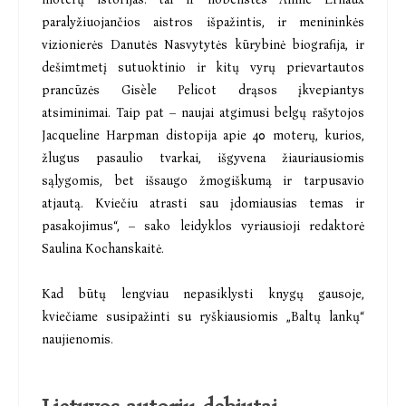
paralyžiuojančios aistros išpažintis, ir menininkės
vizionierės Danutės Nasvytytės kūrybinė biografija, ir
dešimtmetį sutuoktinio ir kitų vyrų prievartautos
prancūzės Gisèle Pelicot drąsos įkvepiantys
atsiminimai. Taip pat – naujai atgimusi belgų rašytojos
Jacqueline Harpman distopija apie 40 moterų, kurios,
žlugus pasaulio tvarkai, išgyvena žiauriausiomis
sąlygomis, bet išsaugo žmogiškumą ir tarpusavio
atjautą. Kviečiu atrasti sau įdomiausias temas ir
pasakojimus“, – sako leidyklos vyriausioji redaktorė
Saulina Kochanskaitė.
Kad būtų lengviau nepasiklysti knygų gausoje,
kviečiame susipažinti su ryškiausiomis „Baltų lankų“
naujienomis.