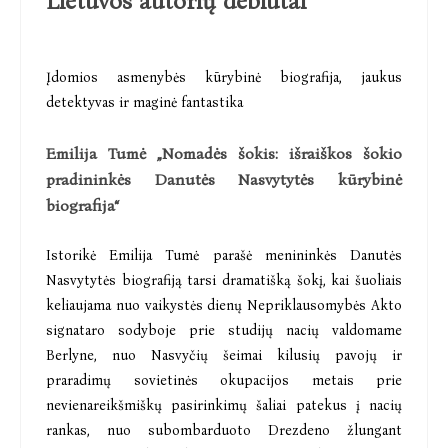
Lietuvos autorių debiutai
Įdomios asmenybės kūrybinė biografija, jaukus
detektyvas ir maginė fantastika
Emilija Tumė „Nomadės šokis: išraiškos šokio
pradininkės Danutės Nasvytytės kūrybinė
biografija“
Istorikė Emilija Tumė parašė menininkės Danutės
Nasvytytės biografiją tarsi dramatišką šokį, kai šuoliais
keliaujama nuo vaikystės dienų Nepriklausomybės Akto
signataro sodyboje prie studijų nacių valdomame
Berlyne, nuo Nasvyčių šeimai kilusių pavojų ir
praradimų sovietinės okupacijos metais prie
nevienareikšmiškų pasirinkimų šaliai patekus į nacių
rankas, nuo subombarduoto Drezdeno žlungant