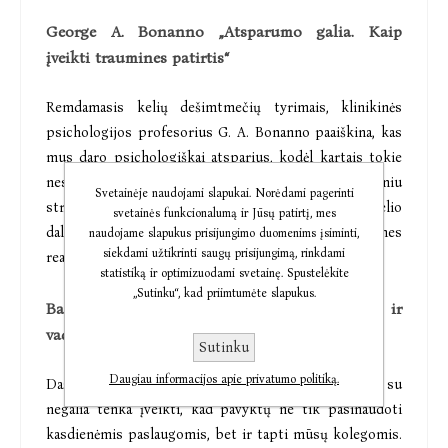
George A. Bonanno „Atsparumo galia. Kaip
įveikti traumines patirtis“
Remdamasis kelių dešimtmečių tyrimais, klinikinės
psichologijos profesorius G. A. Bonanno paaiškina, kas
mus daro psichologiškai atsparius, kodėl kartais tokie
nesame ir kaip galime geriau susidoroti su potrauminiu
Svetainėje naudojami slapukai. Norėdami pagerinti
stresu. „Atsparumo galia“ keičia suvokimą daugelio
svetainės funkcionalumą ir Jūsų patirtį, mes
dalykų, kuriuos manėme žiną apie psichologines
naudojame slapukus prisijungimo duomenims įsiminti,
siekdami užtikrinti saugų prisijungimą, rinkdami
reakcijas į sunkumus.
statistiką ir optimizuodami svetainę. Spustelėkite
„Sutinku“, kad priimtumėte slapukus.
Barbora Suisse „Kolegos. Kaip bendradarbiams ir
vadovams būti draugiškiems negaliai“
Sutinku
Daugiau informacijos apie privatumo politiką.
Dažnai net neįsivaizduojame, kokių kliūčių žmonėms su
negalia tenka įveikti, kad pavyktų ne tik pasinaudoti
kasdienėmis paslaugomis, bet ir tapti mūsų kolegomis.