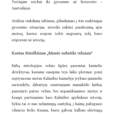
Trečiajam reichui iki gyvenimo už horizonto –
Australijoje.
Atidžiai rinkdama šaltinius, gilindamasi į itin sudėtingas
gyvenimo situacijas, istorikė sukūrė pasakojimą apie
moterį, kurios svajonė šokti neįprastą šokį buvo
stipresnė už istoriją.
Kostas Strielkūnas „Mieste nebetiki velniais“
Baltų mitologijos velnio figūra paremtas kaimelio
detektyvas, kuriame susipina trys laiko plotmės: prieš
septynerius metus Kalniškio kaimelyje įvykusi jaunuolio
savižudybė, dabartyje siuntinėjami maniakiški laiškai,
pasirašyti paties velnio, bei nepaaiškinamos mirtys ir
kraupi partizaninio karo Kalniškio apylinkėse istorija.
Sykiu tai ir nuo nelaimingų santykių į kaimą pabėgusio
vilniečio Roko Kėsaus, kurio galvoje kalbasi skirtingų