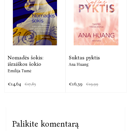
Nomadės šokis:
Suktas pyktis
išraiškos šokio
Ana Huang
Emilija Tumė
€14,64
€16,39
€17,85
€19,99
Palikite komentarą