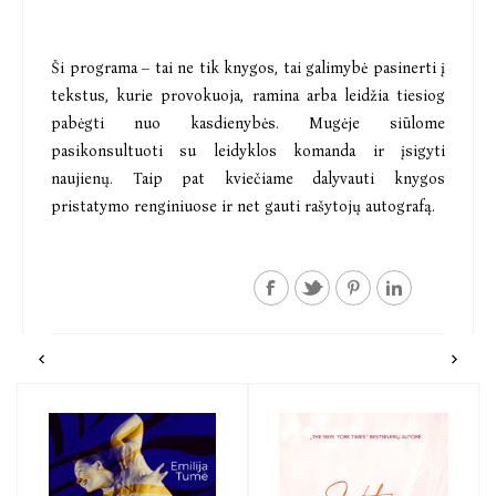
Ši programa – tai ne tik knygos, tai galimybė pasinerti į
tekstus, kurie provokuoja, ramina arba leidžia tiesiog
pabėgti nuo kasdienybės. Mugėje siūlome
pasikonsultuoti su leidyklos komanda ir įsigyti
naujienų. Taip pat kviečiame dalyvauti knygos
pristatymo renginiuose ir net gauti rašytojų autografą.