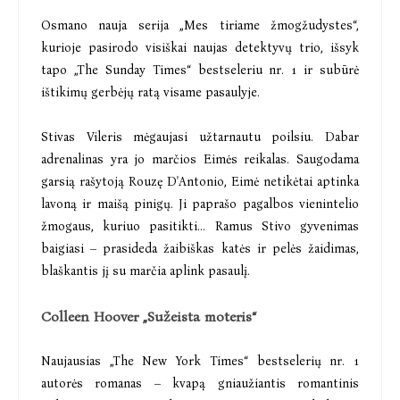
Osmano nauja serija „Mes tiriame žmogžudystes“,
kurioje pasirodo visiškai naujas detektyvų trio, išsyk
tapo „The Sunday Times“ bestseleriu nr. 1 ir subūrė
ištikimų gerbėjų ratą visame pasaulyje.
Stivas Vileris mėgaujasi užtarnautu poilsiu. Dabar
adrenalinas yra jo marčios Eimės reikalas. Saugodama
garsią rašytoją Rouzę D'Antonio, Eimė netikėtai aptinka
lavoną ir maišą pinigų. Ji paprašo pagalbos vienintelio
žmogaus, kuriuo pasitikti... Ramus Stivo gyvenimas
baigiasi – prasideda žaibiškas katės ir pelės žaidimas,
blaškantis jį su marčia aplink pasaulį.
Colleen Hoover „Sužeista moteris“
Naujausias „The New York Times“ bestselerių nr. 1
autorės romanas – kvapą gniaužiantis romantinis