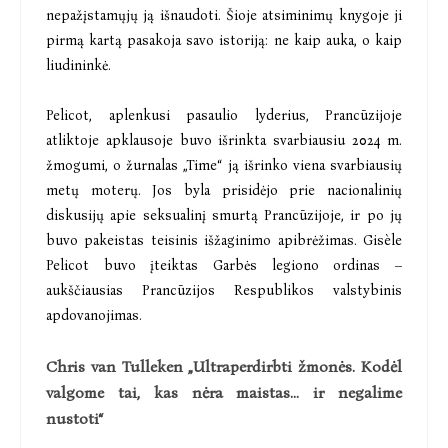
nepažįstamųjų ją išnaudoti. Šioje atsiminimų knygoje ji
pirmą kartą pasakoja savo istoriją: ne kaip auka, o kaip
liudininkė.
Pelicot, aplenkusi pasaulio lyderius, Prancūzijoje
atliktoje apklausoje buvo išrinkta svarbiausiu 2024 m.
žmogumi, o žurnalas „Time“ ją išrinko viena svarbiausių
metų moterų. Jos byla prisidėjo prie nacionalinių
diskusijų apie seksualinį smurtą Prancūzijoje, ir po jų
buvo pakeistas teisinis išžaginimo apibrėžimas. Gisèle
Pelicot buvo įteiktas Garbės legiono ordinas –
aukščiausias Prancūzijos Respublikos valstybinis
apdovanojimas.
Chris van Tulleken „Ultraperdirbti žmonės. Kodėl
valgome tai, kas nėra maistas… ir negalime
nustoti“