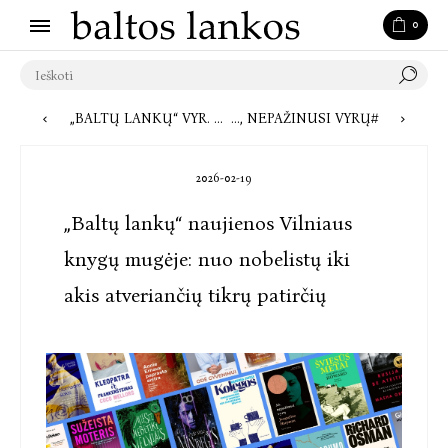
0
„BALTŲ LANKŲ“ VYR. REDAKTORĖ SAULINA KOCHANSKAITĖ: KAŽIN AR LEIDYBAI YRA BUVĘS TOKS DINAMIŠKAS DEŠIMTMETIS
#BALTOSLANKOSSKAITO: JACQUELINE HARPMAN „AŠ, NEPAŽINUSI VYRŲ“
2026-02-19
„Baltų lankų“ naujienos Vilniaus
knygų mugėje: nuo nobelistų iki
akis atveriančių tikrų patirčių