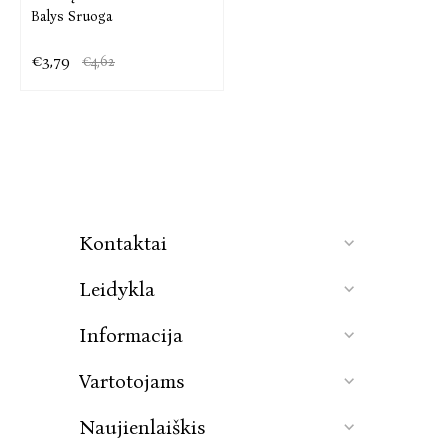
Balys Sruoga
€3,79
€4,62
Kontaktai
Leidykla
Informacija
Vartotojams
Naujienlaiškis