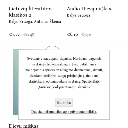
Lietuvių literatūros
Audio Dievų miškas
klasikos 2
Balys Sruoga
Balys Sruoga,
Antanas Škėma
€7,70
€6,16
€12,48
€7,70
PASIŪ-
LYMAS
Svetainėje naudojami slapukai. Norėdami pagerinti
svetainės funkcionalumą ir Jūsų patirtį, mes
naudojame slapukus prisijungimo duomenims įsiminti,
siekdami užtikrinti saugų prisijungimą, rinkdami
statistiką ir optimizuodami svetainę. Spustelėkite
„Sutinku“, kad priimtumėte slapukus.
Sutinku
Daugiau informacijos apie privatumo politiką.
Dievų miškas