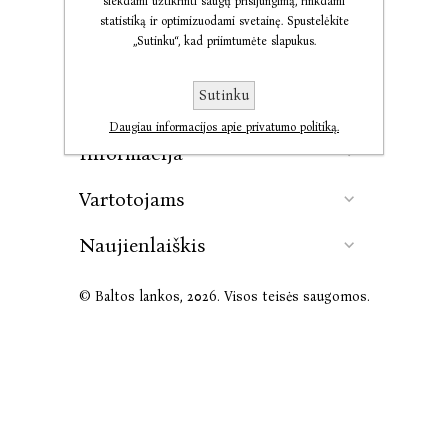
siekdami užtikrinti saugų prisijungimą, rinkdami
statistiką ir optimizuodami svetainę. Spustelėkite
„Sutinku“, kad priimtumėte slapukus.
Kontaktai
Sutinku
Leidykla
Daugiau informacijos apie privatumo politiką.
Informacija
Vartotojams
Naujienlaiškis
© Baltos lankos, 2026. Visos teisės saugomos.