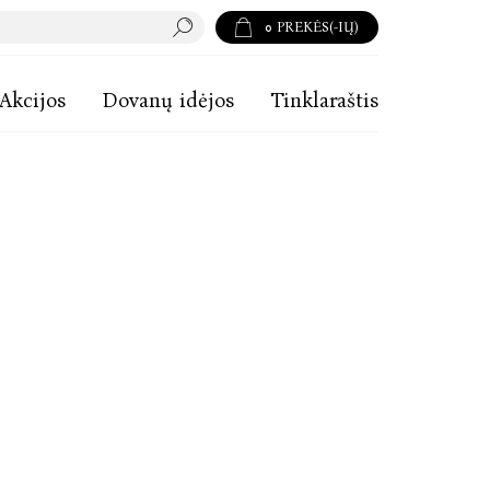
0
PREKĖS(-IŲ)
Akcijos
Dovanų idėjos
Tinklaraštis