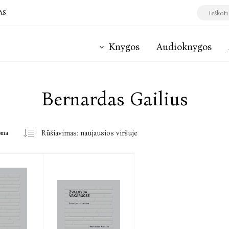
AS
Knygos
Audioknygos
Bernardas Gailius
oma