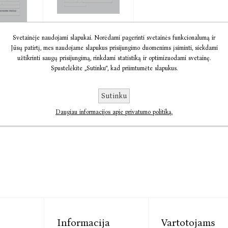
a
Audio Žvalgyba
Svetainėje naudojami slapukai. Norėdami pagerinti svetainės funkcionalumą ir
Jūsų patirtį, mes naudojame slapukus prisijungimo duomenims įsiminti, siekdami
a
Vakaruose. ...
užtikrinti saugų prisijungimą, rinkdami statistiką ir optimizuodami svetainę.
se.
Bernardas Gailius
Spustelėkite „Sutinku“, kad priimtumėte slapukus.
Gailius
€17,00
€13,87
€17,34
Sutinku
Daugiau informacijos apie privatumo politiką.
Informacija
Vartotojams