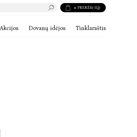
0
PREKĖS(-IŲ)
Akcijos
Dovanų idėjos
Tinklaraštis