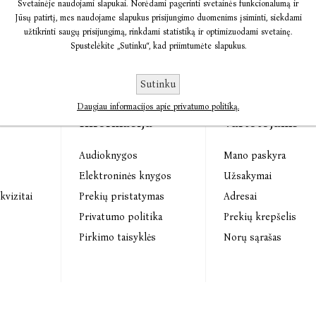
Svetainėje naudojami slapukai. Norėdami pagerinti svetainės funkcionalumą ir
Jūsų patirtį, mes naudojame slapukus prisijungimo duomenims įsiminti, siekdami
užtikrinti saugų prisijungimą, rinkdami statistiką ir optimizuodami svetainę.
Spustelėkite „Sutinku“, kad priimtumėte slapukus.
Sutinku
Daugiau informacijos apie privatumo politiką.
Informacija
Vartotojams
Audioknygos
Mano paskyra
s
Elektroninės knygos
Užsakymai
kvizitai
Prekių pristatymas
Adresai
Privatumo politika
Prekių krepšelis
Pirkimo taisyklės
Norų sąrašas