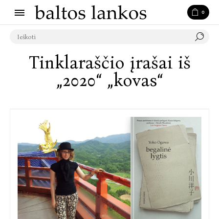
0
Tinklaraščio įrašai iš
„2020“ „kovas“