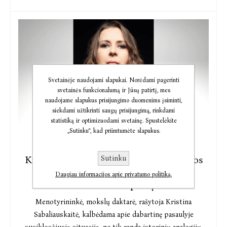
Svetainėje naudojami slapukai. Norėdami pagerinti
svetainės funkcionalumą ir Jūsų patirtį, mes
naudojame slapukus prisijungimo duomenims įsiminti,
siekdami užtikrinti saugų prisijungimą, rinkdami
statistiką ir optimizuodami svetainę. Spustelėkite
„Sutinku“, kad priimtumėte slapukus.
2020-03-20
Kristina Sabaliauskaitė: pakišu istorijos
Sutinku
veidrodį, kuriame galime išvysti ir
Daugiau informacijos apie privatumo politiką.
dabarties atspindį
Menotyrininkė, mokslų daktarė, rašytoja Kristina
Sabaliauskaitė, kalbėdama apie dabartinę pasaulyje