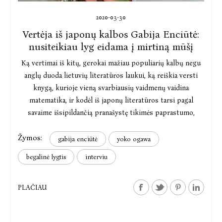
2020-03-30
Vertėja iš japonų kalbos Gabija Enciūtė:
nusiteikiau lyg eidama į mirtiną mūšį
Ką vertimai iš kitų, gerokai mažiau populiarių kalbų negu
anglų duoda lietuvių literatūros laukui, ką reiškia versti
knygą, kurioje vieną svarbiausių vaidmenų vaidina
matematika, ir kodėl iš japonų literatūros tarsi pagal
savaime išsipildančią pranašystę tikimės paprastumo,
minimalizmo ir elegancijos?
Žymos:
gabija enciūtė
yoko ogawa
begalinė lygtis
interviu
PLAČIAU