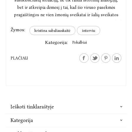
susiklosčiusią situaciją, ne tik randa istorinių analogijų,
bet ir atkreipia dėmesį į tai, kad šio viruso pasekmės
pragaištingos ne vien žmonių sveikatai ir šalių sveikatos
sistemoms. Labiausiai virusas, anot jos, pavojingas tuo, kad
Žymos:
gali paskatinti žmones išsižadėti demokratinių vertybių, o
kristina sabaliauskaitė
interviu
politikus – įtikėti savo besąlygišku visagališkumu.
Kategorija:
Pokalbiai
PLAČIAU
Ieškoti tinklaraštyje
Kategorija