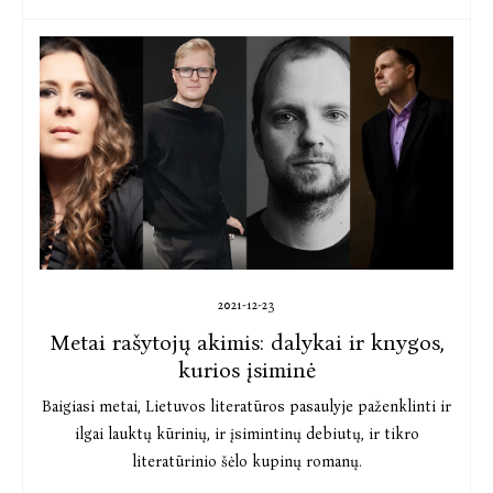
2021-12-23
Metai rašytojų akimis: dalykai ir knygos,
kurios įsiminė
Baigiasi metai, Lietuvos literatūros pasaulyje paženklinti ir
ilgai lauktų kūrinių, ir įsimintinų debiutų, ir tikro
literatūrinio šėlo kupinų romanų.