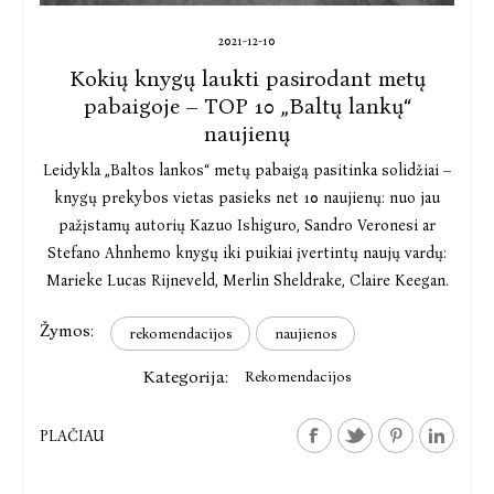
2021-12-10
Kokių knygų laukti pasirodant metų
pabaigoje – TOP 10 „Baltų lankų“
naujienų
Leidykla „Baltos lankos“ metų pabaigą pasitinka solidžiai –
knygų prekybos vietas pasieks net 10 naujienų: nuo jau
pažįstamų autorių Kazuo Ishiguro, Sandro Veronesi ar
Stefano Ahnhemo knygų iki puikiai įvertintų naujų vardų:
Marieke Lucas Rijneveld, Merlin Sheldrake, Claire Keegan.
Žymos:
rekomendacijos
naujienos
Kategorija:
Rekomendacijos
PLAČIAU