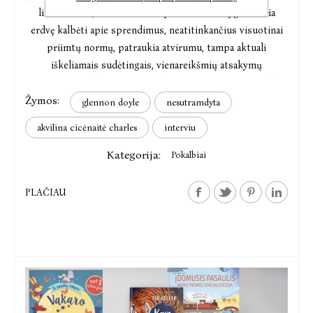
literatūriniu, kiek socialiniu požiūriu. Ši knyga atveria
erdvę kalbėti apie sprendimus, neatitinkančius visuotinai
priimtų normų, patraukia atvirumu, tampa aktuali
iškeliamais sudėtingais, vienareikšmių atsakymų
neturinčiais klausimais“, – sako rašytoja, vertėja iš anglų
Žymos:
kalbos Akvilina Cicėnaitė Charles.
glennon doyle
nesutramdyta
akvilina cicėnaitė charles
interviu
Kategorija:
Pokalbiai
PLAČIAU