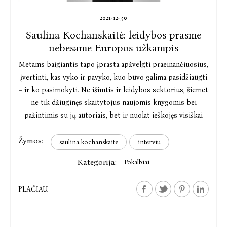
2021-12-30
Saulina Kochanskaitė: leidybos prasme
nebesame Europos užkampis
Metams baigiantis tapo įprasta apžvelgti praeinančiuosius,
įvertinti, kas vyko ir pavyko, kuo buvo galima pasidžiaugti
– ir ko pasimokyti. Ne išimtis ir leidybos sektorius, šiemet
ne tik džiuginęs skaitytojus naujomis knygomis bei
pažintimis su jų autoriais, bet ir nuolat ieškojęs visiškai
naujų pandeminės realybės diktuojamų galimybių.
Žymos:
saulina kochanskaite
interviu
Kategorija:
Pokalbiai
PLAČIAU