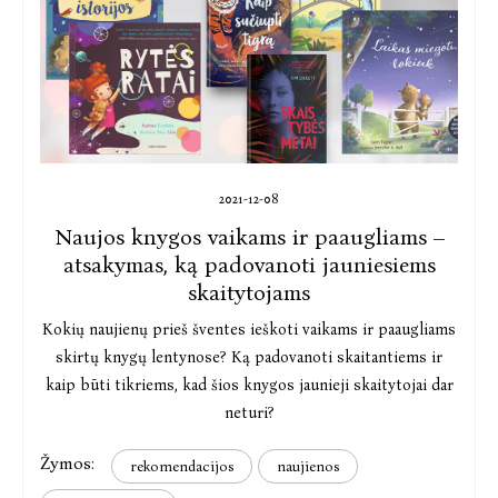
2021-12-08
Naujos knygos vaikams ir paaugliams –
atsakymas, ką padovanoti jauniesiems
skaitytojams
Kokių naujienų prieš šventes ieškoti vaikams ir paaugliams
skirtų knygų lentynose? Ką padovanoti skaitantiems ir
kaip būti tikriems, kad šios knygos jaunieji skaitytojai dar
neturi?
Žymos:
rekomendacijos
naujienos