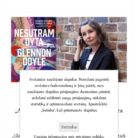
Svetainėje naudojami slapukai. Norėdami pagerinti
svetainės funkcionalumą ir Jūsų patirtį, mes
naudojame slapukus prisijungimo duomenims įsiminti,
2021-12-09
siekdami užtikrinti saugų prisijungimą, rinkdami
Vertėja A. Cicėnaitė Charles:
statistiką ir optimizuodami svetainę. Spustelėkite
„Autentiškesnio gyvenimo poreikis nėra
„Sutinku“, kad priimtumėte slapukus.
nei moteriškas, nei vyriškas – jis
žmogiškas“
Sutinku
„Glennon Doyle „Nesutramdyta“ man rodosi svarbi ne tiek
Daugiau informacijos apie privatumo politiką.