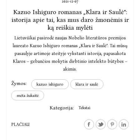
2021-12-07
Kazuo Ishiguro romanas „Klara ir Saulė“:
istorija apie tai, kas mus daro žmonėmis ir
ką reiškia mylėti
Lietuviškai pasirodė naujas Nobelio literatūros premijos
laureato Kazuo Ishiguro romanas „Klara ir Saulė“. Tai mūsų
pasaulyje artimoje ateityje vykstanti istorija, papasakota
Klaros – gebančios mokytis dirbtinio intelekto būtybės –
akimis.
Žymos:
kazuo ishiguro
klara ir saulė
mėta žukaitė
Kategorija:
Tekstai
PLAČIAU