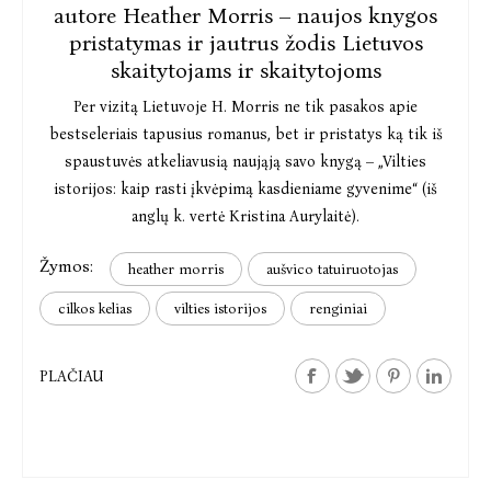
merginos. Tai tik įrodymas, kad renkame ne pagal
autore Heather Morris – naujos knygos
regionines ar lyties kvotas, o tiesiog – geriausius
pristatymas ir jautrus žodis Lietuvos
moksleivių tekstus, kurių kasmet laukiame iš visos
skaitytojams ir skaitytojoms
Lietuvos. Andromedos Laskauskaitės rašinys išsiskyrė ir
Per vizitą Lietuvoje H. Morris ne tik pasakos apie
įžvalgomis, ir sugebėjimu pažvelgti į save, ir erudicija, ir
bestseleriais tapusius romanus, bet ir pristatys ką tik iš
svarbiausia – esminių dalykų apmąstymu bei užčiuopimu.
spaustuvės atkeliavusią naująją savo knygą – „Vilties
Teodora Tautkutė pasirinko stilingą ir vizualų pasakojimo
istorijos: kaip rasti įkvėpimą kasdieniame gyvenime“ (iš
būdą ir puikiai su juo susidorojo, o Žydrūnė Bakšenskaitė –
anglų k. vertė Kristina Aurylaitė).
įveikusi baimę – nuginklavo visišku atvirumu, kuris yra
būtina kūrybos esmė.“
Žymos:
heather morris
aušvico tatuiruotojas
I vietos laimėtoja bus apdovanota išskirtine Kristinos
cilkos kelias
vilties istorijos
renginiai
Sabaliauskaitės dovana – tetralogijos „Silva rerum“ I–IV
dalimis su autorės autografu ir auksine plunksna. II ir III
PLAČIAU
vietos laimėtojus leidykla „Baltos lankos“ apdovanos savo
įsteigtais prizais.