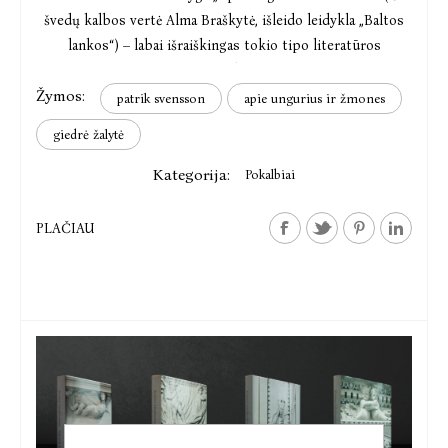
švedų kalbos vertė Alma Braškytė, išleido leidykla „Baltos
lankos“) – labai išraiškingas tokio tipo literatūros
pavyzdys.
Žymos:
patrik svensson
apie ungurius ir žmones
giedrė žalytė
Kategorija:
Pokalbiai
PLAČIAU