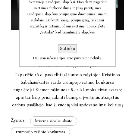
Svetainėje naudojami slapukai. Norėdami pagerinti
svetainės funkcionalumą ir Jūsų patirtį, mes
naudojame slapukus prisijungimo duomenims įsiminti,
siekdami užtikrinti saugų prisijungimą, rinkdami
statistiką ir optimizuodami svetainę. Spustelėkite
„Sutinku“, kad priimtumėte slapukus.
2022-11-16
Sutinku
Paskelbti rašytojos Kristinos
Sabaliauskaitės trumpojo rašinio
Daugiau informacijos apie privatumo politiką.
konkurso nugalėtojai
Lapkričio 16 d. paskelbti aštuntojo rašytojos Kristinos
Sabaliauskaitės vardo trumpojo rašinio konkurso
nugalėtojai. Šiemet rašiniuose 8–12 kl. moksleiviai svarstė
apie tai, kaip prisijaukinti baimę, o įvertinus atsiųstus
darbus paaiškėjo, kad šį rudenį visi apdovanojimai keliaus į
tris skirtingas sostinės mokyklas.
Žymos:
kristina sabaliauskaitė
Geriausiu 2022 m. konkurso rašiniu išrinktas Vilniaus
trumpojo rašinio konkursas