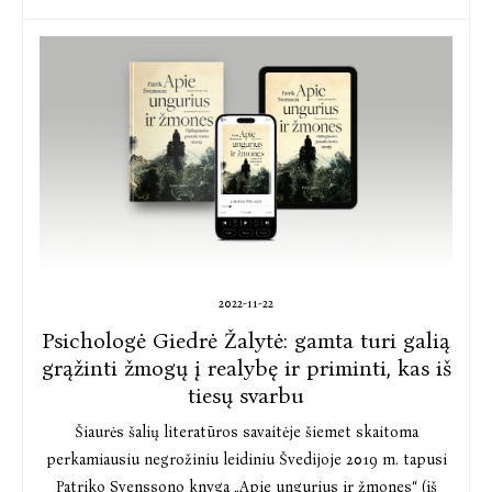
2022-11-22
Psichologė Giedrė Žalytė: gamta turi galią
grąžinti žmogų į realybę ir priminti, kas iš
tiesų svarbu
Šiaurės šalių literatūros savaitėje šiemet skaitoma
perkamiausiu negrožiniu leidiniu Švedijoje 2019 m. tapusi
Patriko Svenssono knyga „Apie ungurius ir žmones“ (iš