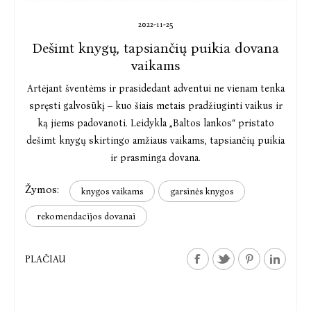
2022-11-25
Dešimt knygų, tapsiančių puikia dovana
vaikams
Artėjant šventėms ir prasidedant adventui ne vienam tenka
spręsti galvosūkį – kuo šiais metais pradžiuginti vaikus ir
ką jiems padovanoti. Leidykla „Baltos lankos“ pristato
dešimt knygų skirtingo amžiaus vaikams, tapsiančių puikia
ir prasminga dovana.
Žymos:
knygos vaikams
garsinės knygos
rekomendacijos dovanai
PLAČIAU