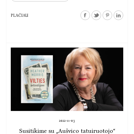
Mykolo Biržiškos gimnazijos IIIe klasės moksleivės
Andromedos Laskauskaitės darbas (mokytoja Vijolė
Petrošienė).
PLAČIAU
II vieta šiemet atiteko Teodorai Tautkutei iš Vilniaus
Jėzuitų gimnazijos III klasės (mokytoja Gerlanda
Griškevičienė), III vieta – Žydrūnei Bakšenskaitei iš Vilniaus
Radvilų gimnazijos IIIk klasės (mokytoja Daina Alksnė).
Pasak rašinius vertinusios rašytojos Kristinos
Sabaliauskaitės, rašinio tema šįsyk pasirodė sunkiau
įkandama, jaunimas vangiau eksperimentavo ir veikiau
rinkosi „mokyklinių reikalavimų“ stilių, o ne laisvą ir atvirą
raišką.
„Vis dėlto ir leidykloje, ir man nekilo klausimų dėl
nugalėtojų trejetuko. Tik jį išrinkus apsižiūrėta, kad visi
2022-11-03
trys rašiniai – iš Vilniaus mokyklų, visos trys autorės –
Susitikime su „Aušvico tatuiruotojo“