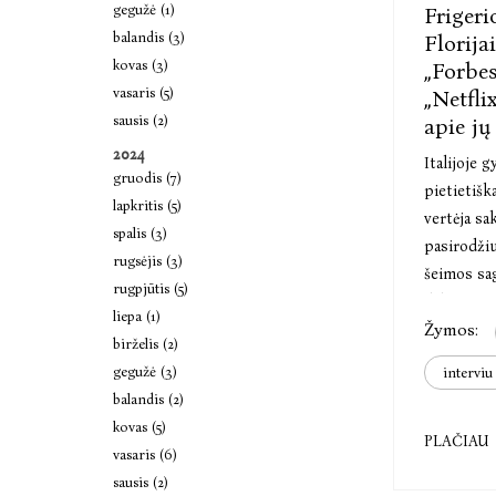
gegužė (1)
Frigerio
balandis (3)
Florija
kovas (3)
„Forbes
vasaris (5)
„Netfli
sausis (2)
apie jų
2024
Italijoje g
gruodis (7)
pietietiška
lapkritis (5)
vertėja sa
spalis (3)
pasirodžiu
rugsėjis (3)
šeimos sag
rugpjūtis (5)
dalis ir pr
liepa (1)
Žymos:
Sicilijos s
birželis (2)
besiskleid
gegužė (3)
interviu
galo aktua
balandis (2)
turi ir pu
kovas (5)
dalį jau p
PLAČIAU
vasaris (6)
perskaičiu
sausis (2)
antroji jo 