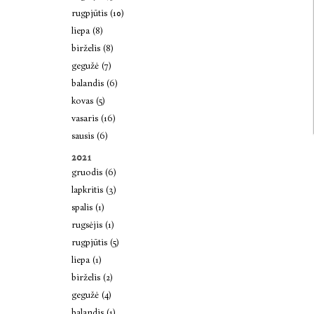
rugpjūtis (10)
liepa (8)
birželis (8)
gegužė (7)
balandis (6)
kovas (5)
vasaris (16)
sausis (6)
2021
gruodis (6)
lapkritis (3)
spalis (1)
rugsėjis (1)
rugpjūtis (5)
liepa (1)
birželis (2)
gegužė (4)
balandis (1)