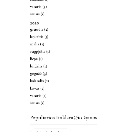
vasaris (3)
sausis (1)
2020
gruodis (2)
lapkritis (5)
spalis (2)
rugpjūtis (1)
liepa (1)
birželis (1)
gegužė (3)
balandis (2)
kovas (2)
vasaris (2)
sausis (1)
Populiarios tinklaraščio žymos