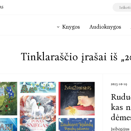
AS
Knygos
Audioknygos
Tinklaraščio įrašai iš „2
2023-10-19
Ruduo
kas n
dėme
Įsibėgėjus 