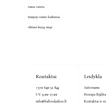
tomas vaiseta
trumpojo rašinio konkursas
vilniaus knygų mugė
Kontaktai
Leidykla
+370 640 52 844
Autoriams
I–V: 9.00–17.00
Foreign Right
info@baltoslankos.lt
Kontaktai ir re