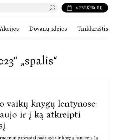
0
PREKĖS(-IŲ)
Akcijos
Dovanų idėjos
Tinklaraštis
023“ „spalis“
 vaikų knygų lentynose:
aujo ir į ką atkreipti
sį
rudeniui paprastai padaugėja ir knygų naujienų. Jų