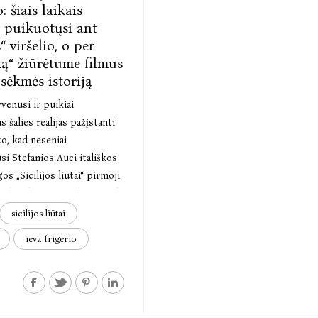
: šiais laikais
i puikuotųsi ant
“ viršelio, o per
xą“ žiūrėtume filmus
 sėkmės istoriją
yvenusi ir puikiai
s šalies realijas pažįstanti
ko, kad neseniai
si Stefanios Auci itališkos
os „Sicilijos liūtai“ pirmoji
aplės akiratį, ir užkrės meile
alai, o istorinių įvykių fone
sicilijos liūtai
žiantis knygos siužetas be
ieva frigerio
lus ir šiems laikams. Vertėja
ikių žinių romano pirmąją
erskaičiusiems ir
sioms – jau verčiama ir
dalis.