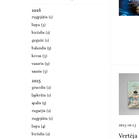
2026
rugpjūtis (1)
liepa (3)
birželis (2)
gegužė (1)
balandis (5)
kovas (3)
vasaris (9)
sausis (3)
2025
gruodis (2)
lapkritis (1)
spalis (5)
rugsėjis (2)
rugpjūtis (1)
2023-10-13
liepa (4)
birželis (2)
Vertėja 