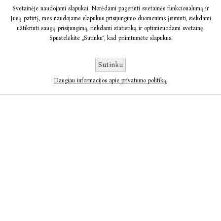
Svetainėje naudojami slapukai. Norėdami pagerinti svetainės funkcionalumą ir
Jūsų patirtį, mes naudojame slapukus prisijungimo duomenims įsiminti, siekdami
užtikrinti saugų prisijungimą, rinkdami statistiką ir optimizuodami svetainę.
Spustelėkite „Sutinku“, kad priimtumėte slapukus.
Sutinku
Daugiau informacijos apie privatumo politiką.