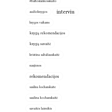
#baltoslankosskaito
interviu
audioknygos
knygos vaikams
knygų rekomendacijos
knygų savaitė
kristina sabaliauskaitė
naujienos
rekomendacijos
saulina kochanskaite
saulina kochanskaitė
savaitės laimikis