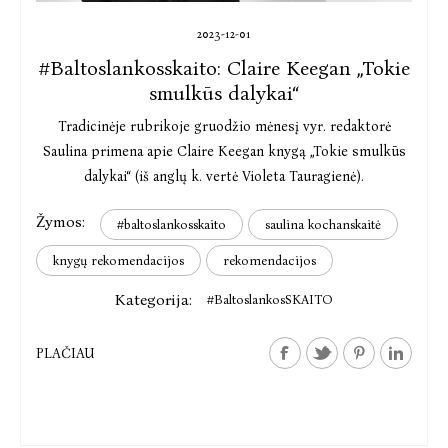
2023-12-01
#Baltoslankosskaito: Claire Keegan „Tokie
smulkūs dalykai“
Tradicinėje rubrikoje gruodžio mėnesį vyr. redaktorė
Saulina primena apie Claire Keegan knygą „Tokie smulkūs
dalykai“ (iš anglų k. vertė Violeta Tauragienė).
Žymos:
#baltoslankosskaito
saulina kochanskaitė
knygų rekomendacijos
rekomendacijos
Kategorija:
#BaltoslankosSKAITO
PLAČIAU