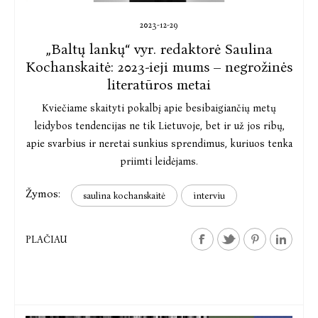
2023-12-29
„Baltų lankų“ vyr. redaktorė Saulina
Kochanskaitė: 2023-ieji mums – negrožinės
literatūros metai
Kviečiame skaityti pokalbį apie besibaigiančių metų
leidybos tendencijas ne tik Lietuvoje, bet ir už jos ribų,
apie svarbius ir neretai sunkius sprendimus, kuriuos tenka
priimti leidėjams.
Žymos:
saulina kochanskaitė
interviu
PLAČIAU