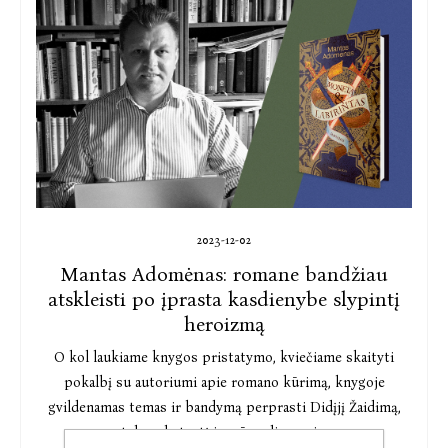
2023-12-02
Mantas Adomėnas: romane bandžiau
atskleisti po įprasta kasdienybe slypintį
heroizmą
O kol laukiame knygos pristatymo, kviečiame skaityti
pokalbį su autoriumi apie romano kūrimą, knygoje
gvildenamas temas ir bandymą perprasti Didįjį Žaidimą,
tebevykstantį ir mūsų dienomis.