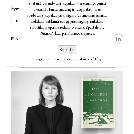
Svetainėje naudojami slapukai. Norėdami pagerinti
Žymos:
svetainės funkcionalumą ir Jūsų patirtį, mes
mantas adomėnas
moneta&labirintas
naudojame slapukus prisijungimo duomenims įsiminti,
interviu
siekdami užtikrinti saugų prisijungimą, rinkdami
statistiką ir optimizuodami svetainę. Spustelėkite
„Sutinku“, kad priimtumėte slapukus.
PLAČIAU
Sutinku
Daugiau informacijos apie privatumo politiką.