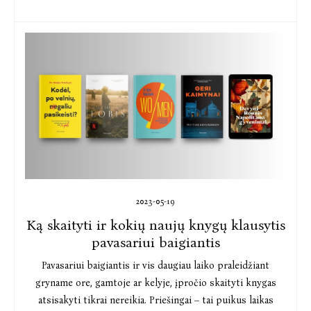
2023-05-19
Ką skaityti ir kokių naujų knygų klausytis
pavasariui baigiantis
Pavasariui baigiantis ir vis daugiau laiko praleidžiant
gryname ore, gamtoje ar kelyje, įpročio skaityti knygas
atsisakyti tikrai nereikia. Priešingai – tai puikus laikas