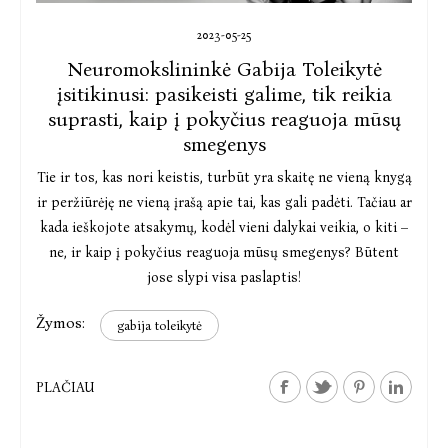
2023-05-25
Neuromokslininkė Gabija Toleikytė
įsitikinusi: pasikeisti galime, tik reikia
suprasti, kaip į pokyčius reaguoja mūsų
smegenys
Tie ir tos, kas nori keistis, turbūt yra skaitę ne vieną knygą
ir peržiūrėję ne vieną įrašą apie tai, kas gali padėti. Tačiau ar
kada ieškojote atsakymų, kodėl vieni dalykai veikia, o kiti –
ne, ir kaip į pokyčius reaguoja mūsų smegenys? Būtent
jose slypi visa paslaptis!
Žymos:
gabija toleikytė
PLAČIAU