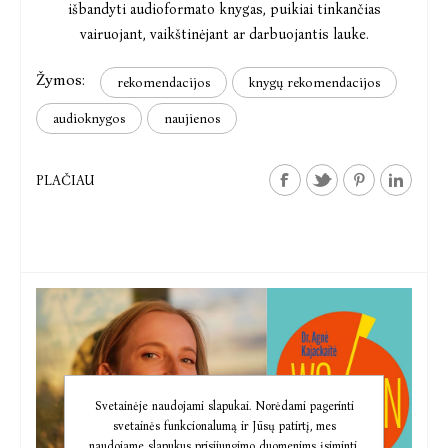
išbandyti audioformato knygas, puikiai tinkančias
vairuojant, vaikštinėjant ar darbuojantis lauke.
Žymos:
rekomendacijos
knygų rekomendacijos
audioknygos
naujienos
PLAČIAU
Svetainėje naudojami slapukai. Norėdami pagerinti
svetainės funkcionalumą ir Jūsų patirtį, mes
naudojame slapukus prisijungimo duomenims įsiminti,