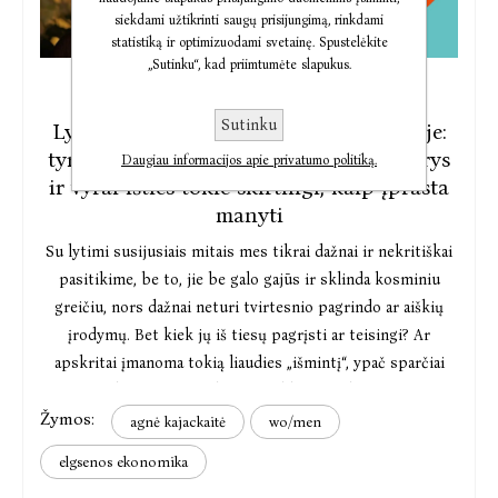
siekdami užtikrinti saugų prisijungimą, rinkdami
statistiką ir optimizuodami svetainę. Spustelėkite
„Sutinku“, kad priimtumėte slapukus.
2023-05-12
Sutinku
Lyčių stereotipai mokslininkės akiratyje:
tyrimais grįsta knyga apie tai, ar moterys
Daugiau informacijos apie privatumo politiką.
ir vyrai išties tokie skirtingi, kaip įprasta
manyti
Su lytimi susijusiais mitais mes tikrai dažnai ir nekritiškai
pasitikime, be to, jie be galo gajūs ir sklinda kosminiu
greičiu, nors dažnai neturi tvirtesnio pagrindo ar aiškių
įrodymų. Bet kiek jų iš tiesų pagrįsti ar teisingi? Ar
apskritai įmanoma tokią liaudies „išmintį“, ypač sparčiai
plintančią socialiniais tinklais, patikrinti?
Žymos:
agnė kajackaitė
wo/men
elgsenos ekonomika