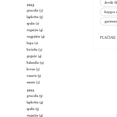
dovilė f
2023
gruodis (3)
knygos 
lapkritis (5)
garsinė
spalis (2)
rugsėjis (4)
rugpjūtis (4)
PLAČIAU
liepa (2)
birželis (3)
gegužė (4)
balandis (9)
kovas (3)
vasaris (5)
sausis (3)
2022
gruodis (5)
lapkritis (4)
spalis (5)
rugsėjis (4)