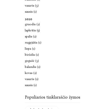
vasaris (3)
sausis (1)
2020
gruodis (2)
lapkritis (5)
spalis (2)
rugpjūtis (1)
liepa (1)
birželis (1)
gegužė (3)
balandis (2)
kovas (2)
vasaris (2)
sausis (1)
Populiarios tinklaraščio žymos