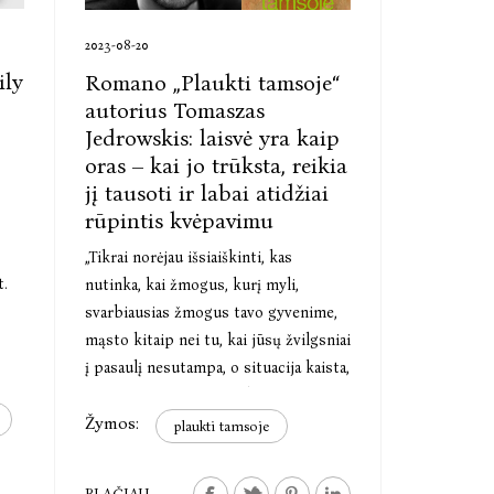
2023-08-20
ily
Romano „Plaukti tamsoje“
autorius Tomaszas
Jedrowskis: laisvė yra kaip
oras – kai jo trūksta, reikia
jį tausoti ir labai atidžiai
rūpintis kvėpavimu
„Tikrai norėjau išsiaiškinti, kas
t.
nutinka, kai žmogus, kurį myli,
svarbiausias žmogus tavo gyvenime,
mąsto kitaip nei tu, kai jūsų žvilgsniai
į pasaulį nesutampa, o situacija kaista,
nes gyvenate priespauda grįstoje
Žymos:
visuomenėje", – sako romano autorius
plaukti tamsoje
T. Jedrowskis.