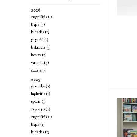
2026
rugpjūtis (1)
liepa (3)
birželis (2)
gegužė (1)
balandis (5)
kovas (3)
vasaris (9)
sausis (3)
2025
gruodis (2)
lapkritis (1)
spalis (5)
rugsėjis (2)
rugpjūtis (1)
liepa (4)
birželis (2)