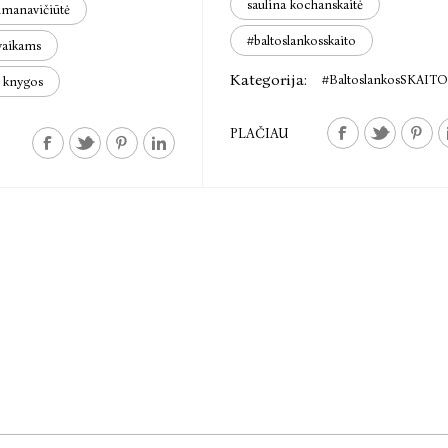
saulina kochanskaitė
ilmanavičiūtė
#baltoslankosskaito
vaikams
Kategorija:
#BaltoslankosSKAITO
s knygos
PLAČIAU