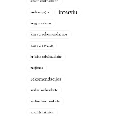
#baltoslankosskaito
interviu
audioknygos
knygos vaikams
knygų rekomendacijos
knygų savaitė
kristina sabaliauskaitė
naujienos
rekomendacijos
saulina kochanskaite
saulina kochanskaitė
savaitės laimikis