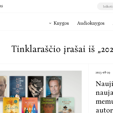
AS
Knygos
Audioknygos
Tinklaraščio įrašai iš „202
2023-08-29
Nauji
nauja
memua
autor