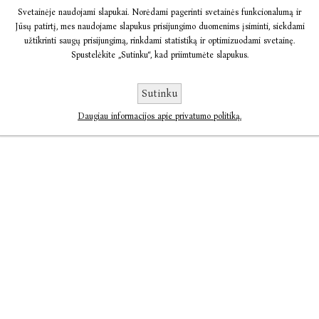
Svetainėje naudojami slapukai. Norėdami pagerinti svetainės funkcionalumą ir
Jūsų patirtį, mes naudojame slapukus prisijungimo duomenims įsiminti, siekdami
užtikrinti saugų prisijungimą, rinkdami statistiką ir optimizuodami svetainę.
Spustelėkite „Sutinku“, kad priimtumėte slapukus.
Sutinku
Daugiau informacijos apie privatumo politiką.