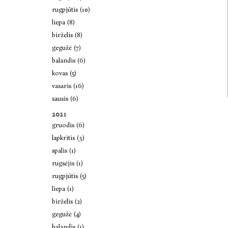
rugpjūtis (10)
liepa (8)
birželis (8)
gegužė (7)
balandis (6)
kovas (5)
vasaris (16)
sausis (6)
2021
gruodis (6)
lapkritis (3)
spalis (1)
rugsėjis (1)
rugpjūtis (5)
liepa (1)
birželis (2)
gegužė (4)
balandis (1)