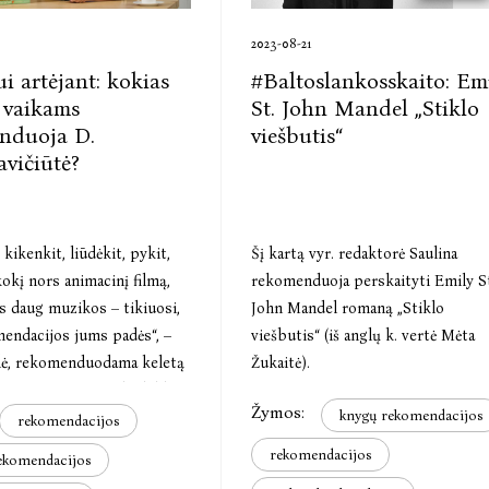
2023-08-21
i artėjant: kokias
#Baltoslankosskaito: Em
 vaikams
St. John Mandel „Stiklo
nduoja D.
viešbutis“
vičiūtė?
 kikenkit, liūdėkit, pykit,
Šį kartą vyr. redaktorė Saulina
okį nors animacinį filmą,
rekomenduoja perskaityti Emily S
s daug muzikos – tikiuosi,
John Mandel romaną „Stiklo
mendacijos jums padės“, –
viešbutis“ (iš anglų k. vertė Mėta
ilė, rekomenduodama keletą
Žukaitė).
istijono pamėgtų leidyklos
Žymos:
knygų rekomendacijos
nkos“ knygų.
rekomendacijos
rekomendacijos
ekomendacijos