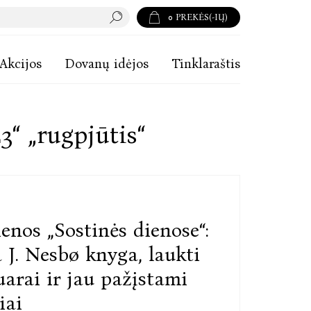
0
PREKĖS(-IŲ)
Akcijos
Dovanų idėjos
Tinklaraštis
3“ „rugpjūtis“
enos „Sostinės dienose“:
 J. Nesbø knyga, laukti
rai ir jau pažįstami
iai