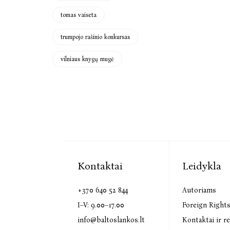
tomas vaiseta
trumpojo rašinio konkursas
vilniaus knygų mugė
Kontaktai
Leidykla
+370 640 52 844
Autoriams
I–V: 9.00–17.00
Foreign Right
info@baltoslankos.lt
Kontaktai ir re