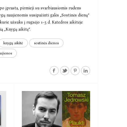
apo įprasta, pirmieji su svarbiausiomis rudens
gų naujienomis susipažinti galės „Sostinės dienų“
 kurie užsuks į rugsėjo 1–3 d. Katedros aikštėje
ią „Knygų aikštę“.
knygų aikštė
sostinės dienos
ujienos