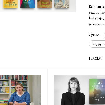
Kaip jau t
sezono kny
lankytojai,
įsikursianč
Žymos:
knygų na
PLAČIAU