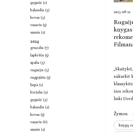
gegužė (1)
balandis (3)
2023-08-22
kovas (3)
Rugsėju
vasaris (5)
knygas
sausis (2)
rekome
2024
Filmana
gruodis (7)
lapkritis (5)
spalis (3)
„Skaitykit,
rugsėjis (3)
sukurkit k
rugpjūtis (5)
klausykitė
liepa (1)
šios reko
birželis (2)
linki Dov
gegužė (3)
sūnaus Kr
balandis (2)
Žymos:
„Baltos la
kovas (5)
vasaris (6)
knygų r
sausis (2)