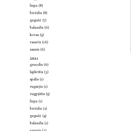
liepa (8)
birželis (8)
gegužė (7)
balandis (6)
kovas (5)
vasaris (16)
sausis (6)
2021
gruodis (6)
lapkritis (3)
spalis (1)
rugsėjis (1)
rugpjūtis (5)
liepa (1)
birželis (2)
gegužė (4)
balandis (1)
vasaris (3)