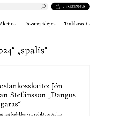
0
PREKĖS(-IŲ)
Akcijos
Dovanų idėjos
Tinklaraštis
024“ „spalis“
oslankosskaito: Jón
an Stefánsson „Dangus
agaras“
ėnesį leidyklos vyr. redaktorė Saulina