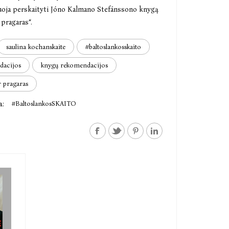
ja perskaityti Jóno Kalmano Stefánssono knygą
pragaras“.
saulina kochanskaite
#baltoslankosskaito
dacijos
knygų rekomendacijos
r pragaras
a:
#BaltoslankosSKAITO