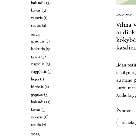
balandis (3)
kovas (3)
2024-10-25
vasaris (5)
Vilma 
sausis (2)
audiok
2024
kokybė
gruodis (7)
kasdie
lapkritis (5)
spalis (3)
rugsėjis (3)
„Man pati
rugpjūtis (5)
skaitymas,
liepa (1)
su mano g
birželis (2)
kurių man 
gegužė (3)
Audioknyg
balandis (2)
kokybės b
kovas (5)
Žymos:
ir mėgauti
vasaris (6)
– sako Vi
audiokn
sausis (2)
2023