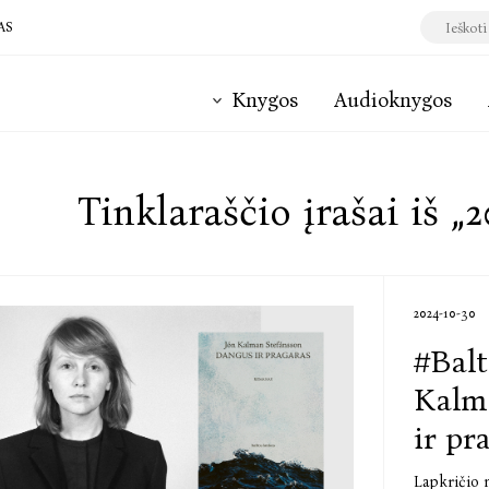
AS
Knygos
Audioknygos
Tinklaraščio įrašai iš „2
2024-10-30
#Balt
Kalm
ir pr
Lapkričio m