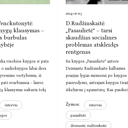
2024-10-03
Venckutonytė:
D.Rudžinskaitė:
nygų klausymas –
„Pasaulietė“ – tarsi
s burbulas
skaudžias socialines
nybėje
problemas atskleidęs
rentgenas
nka visokios knygos ir pats
Su knygos „Pasaulietė“ autore
 o audioknygos labai dera
Deimante Rudžinskaite kalbamės
yvenimo vertybėmis, iš
praėjus lygiai mėnesiui po knygos
pati svarbiausia – laisvė.
pasirodymo, antrajam knygos tiraž
ų klausymas sukuria tokį
iškeliavus į spaustuvę. Kas pasikei
urbulą, kuriame norisi būti
per šį mėnesį, kokių reakcijų kny
Žymos:
s į ausį pasakojama istorija“,
autorė sulaukė ir kas ją labiausiai
interviu
interviu
lma Venckutonytė.
nustebino?
ygos
pasaulietė
deimantė rudžinskaitė