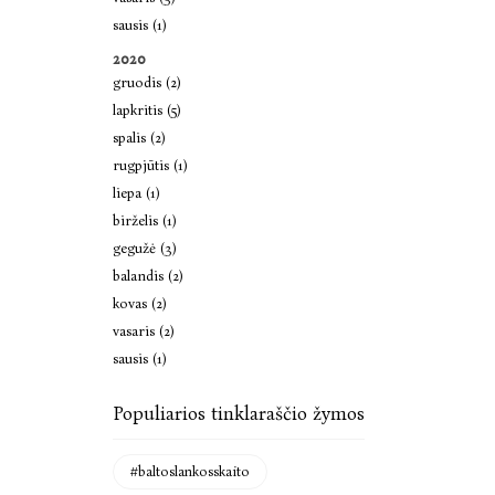
sausis (1)
2020
gruodis (2)
lapkritis (5)
spalis (2)
rugpjūtis (1)
liepa (1)
birželis (1)
gegužė (3)
balandis (2)
kovas (2)
vasaris (2)
sausis (1)
Populiarios tinklaraščio žymos
#baltoslankosskaito