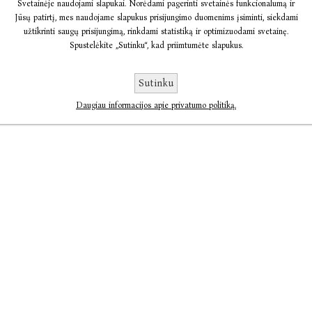
Svetainėje naudojami slapukai. Norėdami pagerinti svetainės funkcionalumą ir
Jūsų patirtį, mes naudojame slapukus prisijungimo duomenims įsiminti, siekdami
užtikrinti saugų prisijungimą, rinkdami statistiką ir optimizuodami svetainę.
Spustelėkite „Sutinku“, kad priimtumėte slapukus.
Sutinku
Daugiau informacijos apie privatumo politiką.