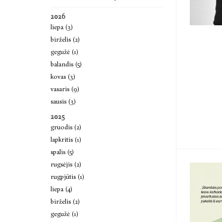
2026
liepa (3)
birželis (2)
gegužė (1)
balandis (5)
kovas (3)
vasaris (9)
sausis (3)
2025
gruodis (2)
lapkritis (1)
spalis (5)
rugsėjis (2)
rugpjūtis (1)
liepa (4)
birželis (2)
gegužė (1)