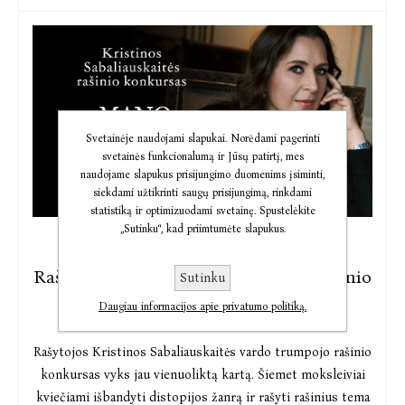
Svetainėje naudojami slapukai. Norėdami pagerinti
svetainės funkcionalumą ir Jūsų patirtį, mes
naudojame slapukus prisijungimo duomenims įsiminti,
siekdami užtikrinti saugų prisijungimą, rinkdami
statistiką ir optimizuodami svetainę. Spustelėkite
„Sutinku“, kad priimtumėte slapukus.
2025-06-26
Rašytojos K. Sabaliauskaitės vardo rašinio
Sutinku
konkurso tema – „Mano baisiausia
Daugiau informacijos apie privatumo politiką.
distopija“
Rašytojos Kristinos Sabaliauskaitės vardo trumpojo rašinio
konkursas vyks jau vienuoliktą kartą. Šiemet moksleiviai
kviečiami išbandyti distopijos žanrą ir rašyti rašinius tema