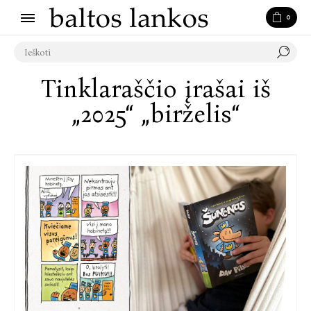
0
Tinklaraščio įrašai iš
„2025“ „birželis“