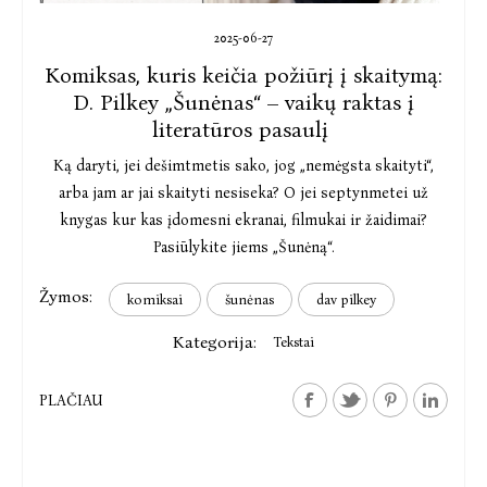
2025-06-27
Komiksas, kuris keičia požiūrį į skaitymą:
D. Pilkey „Šunėnas“ – vaikų raktas į
literatūros pasaulį
Ką daryti, jei dešimtmetis sako, jog „nemėgsta skaityti“,
arba jam ar jai skaityti nesiseka? O jei septynmetei už
knygas kur kas įdomesni ekranai, filmukai ir žaidimai?
Pasiūlykite jiems „Šunėną“.
Žymos:
komiksai
šunėnas
dav pilkey
Kategorija:
Tekstai
PLAČIAU