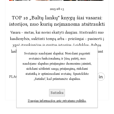
2025-08-13
TOP 10 „Baltų lankų“ knygų šiai vasarai:
istorijos, nuo kurių neįmanoma atsitraukti
Vasara – metas, kai norisi skaityti daugiau. Atsitraukti nuo
kasdienybės, sulėtinti tempą arba – priešingai – pasinerti į
ypač įtraukiančias ir greitas istorijas. Leidyklos „Baltos
lankos“ vasaros skaitinių dešimtukas būtent toks: dešimt
Svetainėje naudojami slapukai. Norėdami pagerinti
skirtingų žanrų ir temų knygų, kurias vienija stipri
svetainės funkcionalumą ir Jūsų patirtį, mes
naudojame slapukus prisijungimo duomenims įsiminti,
emocinė įtaiga. Visos jos jaudina, įtraukia ir išlieka
siekdami užtikrinti saugų prisijungimą, rinkdami
atmintyje.
statistiką ir optimizuodami svetainę. Spustelėkite
PLAČIAU
Nuo ypač laukto Hanyos Yanagiharos naujojo romano,
„Sutinku“, kad priimtumėte slapukus.
Suzanne Collins sugrįžimo iki „TikTok“ auditoriją
pavergusių romanų – tai knygos toms ir tiems, kurie ieško
Sutinku
ne tik pramogos, bet ir gilesnės literatūrinės patirties.
Daugiau informacijos apie privatumo politiką.
Štai ką šią vasarą skaityti rekomenduoja „Baltos lankos“.