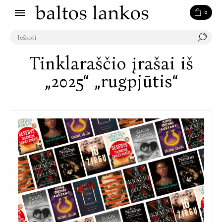
0
Tinklaraščio įrašai iš
„2025“ „rugpjūtis“