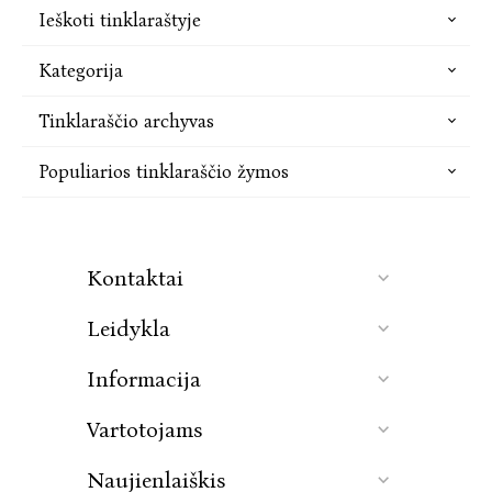
Ieškoti tinklaraštyje
Hanya Yanagihara „Į rojų“
(iš anglų k.
Kategorija
vertė Marius Burokas)
Autorės, išgarsėjusios su „Mažu
Tinklaraščio archyvas
gyvenimu“, naujausia knyga – tai
intelektuali ir emocinga kelionė per tris
Populiarios tinklaraščio žymos
alternatyvias Amerikas, kur skirtingus
romano veikėjus vienija susitaikymas su
tuo, kas mus daro žmonėmis. Baimė.
Meilė. Gėda. Stoka. Vienatvė.
Kontaktai
Leidykla
Antonio Iturbe „Po atviru dangum“
(iš
ispanų k. vertė Alma Naujokaitienė)
Informacija
1922 m. Paryžius. Antuanas de
Sent‑Egziuperi siekia tapti lakūnu ir
Vartotojams
kartu keisti civilinės aviacijos ateitį.
Pasakojimas pakeri biografiniu tikrumu,
Naujienlaiškis