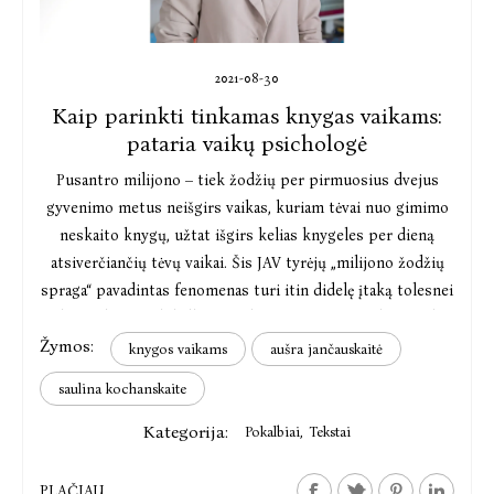
2021-08-30
Kaip parinkti tinkamas knygas vaikams:
pataria vaikų psichologė
Pusantro milijono – tiek žodžių per pirmuosius dvejus
gyvenimo metus neišgirs vaikas, kuriam tėvai nuo gimimo
neskaito knygų, užtat išgirs kelias knygeles per dieną
atsiverčiančių tėvų vaikai. Šis JAV tyrėjų „milijono žodžių
spraga“ pavadintas fenomenas turi itin didelę įtaką tolesnei
vaiko raidai: ne tik kalbos įgūdžiams, požiūriui į knygas bei
Žymos:
skaitymą, bet ir socialiniams gebėjimams, emocijų
knygos vaikams
aušra jančauskaitė
pažinimui.
saulina kochanskaite
Kategorija:
Pokalbiai
,
Tekstai
PLAČIAU