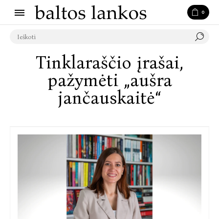
0
Tinklaraščio įrašai,
pažymėti „aušra
jančauskaitė“