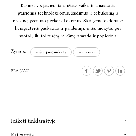
Kasmet vis jaunesnio amžiaus vaikai ima naudotis
įvairiomis technologijomis, žaidimus ir tobulėjimą iš
realaus gyvenimo perkelia į ekranus. Skaitymą telefonu ar
kompiuteriu paskatino ir pandemija: ėmus mokytis per
nuotolį, iki tol turėtą reikšmę prarado ir popieriniai
vadovėliai. Vis dėlto specialistai perspėja tėvus pernelyg
Žymos:
nesižavėti moderniais sprendimais ir neskubėti knygų
aušra jančauskaitė
skaitymas
pakeisti išmaniaisiais prietaisais.
PLAČIAU
Ieškoti tinklaraštyje
Kategorija