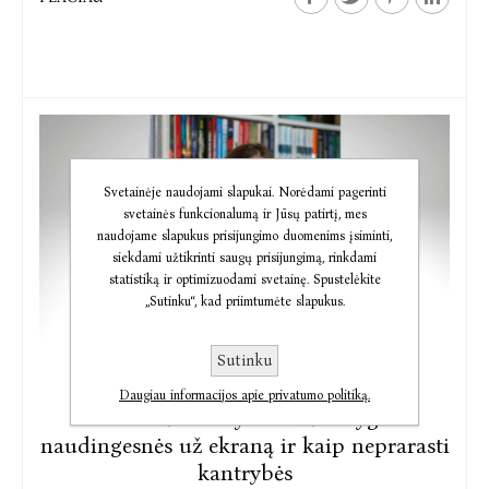
Svetainėje naudojami slapukai. Norėdami pagerinti
svetainės funkcionalumą ir Jūsų patirtį, mes
naudojame slapukus prisijungimo duomenims įsiminti,
siekdami užtikrinti saugų prisijungimą, rinkdami
statistiką ir optimizuodami svetainę. Spustelėkite
„Sutinku“, kad priimtumėte slapukus.
Sutinku
2021-07-09
Daugiau informacijos apie privatumo politiką.
Mokomės skaityti: kodėl knygos
naudingesnės už ekraną ir kaip neprarasti
kantrybės